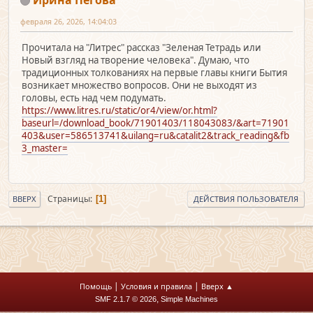
февраля 26, 2026, 14:04:03
Прочитала на "Литрес" рассказ "Зеленая Тетрадь или
Новый взгляд на творение человека". Думаю, что
традиционных толкованиях на первые главы книги Бытия
возникает множество вопросов. Они не выходят из
головы, есть над чем подумать.
https://www.litres.ru/static/or4/view/or.html?
baseurl=/download_book/71901403/118043083/&art=71901
403&user=586513741&uilang=ru&catalit2&track_reading&fb
3_master=
Страницы
1
ВВЕРХ
ДЕЙСТВИЯ ПОЛЬЗОВАТЕЛЯ
|
|
Помощь
Условия и правила
Вверх ▲
,
SMF 2.1.7 © 2026
Simple Machines