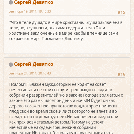
Сергей Девятко
сентября 19, 2011, 19:40:33
#15
''Что в теле душа,то в мире христиане...Душа заключена в
теле,но,в сущности,она сама содержит тело.Так и
христиане,заключенные в мире,как бы в темнице,сами
сохраняют мир''.Послание к Диогнету.
Сергей Девятко
сентября 24, 2011, 20:40:43
#16
Псалом1:''Блажен муж,который не ходит на совет
нечестивых и не стоит на пути грешных,и не сидит в
собрании развратителей;но в законе Господа воля его,и о
законе Его размышляет он день и ночь!И будет он как
дерево,посаженное при потоках вод,которое приносит
плод свой во время свое,и лист которого не вянет;и во
всем,что он ни делает,успеет.Не так-нечестивые;но они-
как прах,возметаемый ветром.Потому не устоят
нечестивые на суде,и грешники-в собрании
праведных.Ибо знает Господь путь праведных,а путь