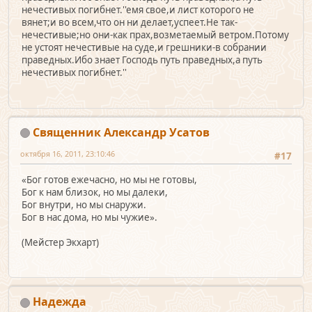
нечестивых погибнет.''емя свое,и лист которого не
вянет;и во всем,что он ни делает,успеет.Не так-
нечестивые;но они-как прах,возметаемый ветром.Потому
не устоят нечестивые на суде,и грешники-в собрании
праведных.Ибо знает Господь путь праведных,а путь
нечестивых погибнет.''
Священник Александр Усатов
октября 16, 2011, 23:10:46
#17
«Бог готов ежечасно, но мы не готовы,
Бог к нам близок, но мы далеки,
Бог внутри, но мы снаружи.
Бог в нас дома, но мы чужие».
(Мейстер Экхарт)
Надежда