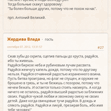
Тогда больные скажут здоровому:
"Ты болен больше других, потому что не похож на нас".
прп. Антоний Великий.
Жердива Влада
гость
сентября 07, 2012, 13:31:57
#27
Сжав зубы до скрипа, сцепив пальцы до хруста, радуйся,
ибо ты живешь.
Радуйся бирюзе неба и рубиновым лучам рассвета.
Радуйся жемчугу капель дождя, потому что по-другому
нельзя. Радуйся отчаянной радостью израненного воина.
Пусть битва проиграна, но флаг не спущен, и оружие не
брошено в грязь, и ты не бежишь с позором, потому что
нечем бежать. И остается только стоять насмерть. А когда
ничего не осталось, радуйся высшей радостью за ближних
своих. Радуйся чужой любви и звонкому смеху не своих
детей. Даже когда свинцовые тучи радуйся. В дождь и
слякоть радуйся. Радуйся и ликуй, презирая боль, ибо имя
тебе человек!"