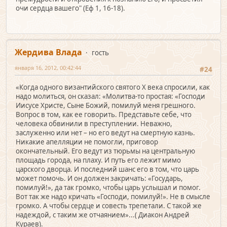
очи сердца вашего" (Еф 1, 16-18).
Жердива Влада
гость
января 16, 2012, 00:42:44
#24
«Когда одного византийского святого X века спросили, как
надо молиться, он сказал: «Молитва-то простая: «Господи
Иисусе Христе, Сыне Божий, помилуй меня грешного.
Вопрос в том, как ее говорить. Представьте себе, что
человека обвинили в преступлении. Неважно,
заслуженно или нет – но его ведут на смертную казнь.
Никакие апелляции не помогли, приговор
окончательный. Его ведут из тюрьмы на центральную
площадь города, на плаху. И путь его лежит мимо
царского дворца. И последний шанс его в том, что царь
может помочь. И он должен закричать: «Государь,
помилуй!», да так громко, чтобы царь услышал и помог.
Вот так же надо кричать «Господи, помилуй!». Не в смысле
громко. А чтобы сердце и совесть трепетали. С такой же
надеждой, с таким же отчаянием»...( Диакон Андрей
Кураев).