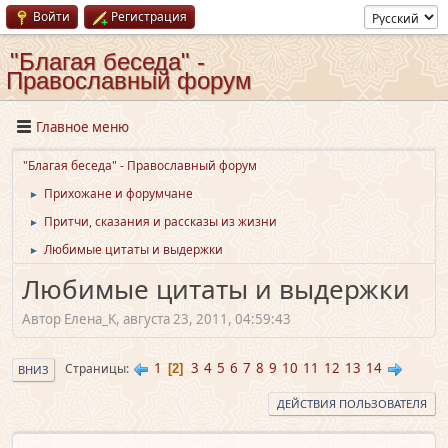
Войти
Регистрация
"Благая беседа" -
Православный форум
Главное меню
"Благая беседа" - Православный форум
Прихожане и форумчане
►
Притчи, сказания и рассказы из жизни
►
Любимые цитаты и выдержки
►
Любимые цитаты и выдержки
Автор Елена_K, августа 23, 2011, 04:59:43
1
3
4
5
6
7
8
9
10
11
12
13
14
Страницы
2
ВНИЗ
ДЕЙСТВИЯ ПОЛЬЗОВАТЕЛЯ