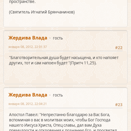
пространстве.
(Святитель Игнатий Брянчанинов)
Жердива Влада
гость
января 08, 2012, 22:01:37
#22
"Благотворительная душа будет насыщена, и кто напояет
других, тот и сам напоен будет "(Притч 11,25).
Жердива Влада
гость
января 08, 2012, 22:04:21
#23
Апостол Павел: "Непрестанно благодарю за Вас Бога,
вспоминая о вас в молитвах моих, чтобы Бог Господа
нашего Иисуса Христа, Отец славы, дал вам Духа
премудрости и откровения к познанию Его, и просветил