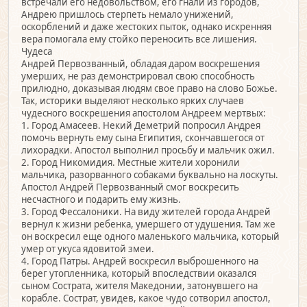
встречали его недовольством, его гнали из городов,
Андрею пришлось стерпеть немало унижений,
оскорблений и даже жестоких пыток, однако искренняя
вера помогала ему стойко переносить все лишения.
Чудеса
Андрей Первозванный, обладая даром воскрешения
умерших, не раз демонстрировал свою способность
прилюдно, доказывая людям свое право на слово Божье.
Так, историки выделяют несколько ярких случаев
чудесного воскрешения апостолом Андреем мертвых:
1. Город Амасеев. Некий Деметрий попросил Андрея
помочь вернуть ему сына Египития, скончавшегося от
лихорадки. Апостол выполнил просьбу и мальчик ожил.
2. Город Никомидия. Местные жители хоронили
мальчика, разорванного собаками буквально на лоскуты.
Апостол Андрей Первозванный смог воскресить
несчастного и подарить ему жизнь.
3. Город Фессалоники. На виду жителей города Андрей
вернул к жизни ребенка, умершего от удушения. Там же
он воскресил еще одного маленького мальчика, который
умер от укуса ядовитой змеи.
4. Город Патры. Андрей воскресил выброшенного на
берег утопленника, который впоследствии оказался
сыном Сострата, жителя Македонии, затонувшего на
корабле. Сострат, увидев, какое чудо сотворил апостол,