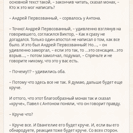
основной текст такой, – закончив читать, сказал монах, –
Кто ж это мог написать?
– Андрей Первозванный, – сорвалось у Антона.
– Точно! Андрей Первозванный, – удивленно взглянув на
говорившего, согласился Виктор, – Как я сразу не
догадался. Только один апостол не написал о том, как все
было. И это был Андрей Первозванный! Но..., – он
удивленно заморгал, – если это так, то ...это сенсация...это
взрыв..., – потом замолчал, подумал, – Спрячьте и не
говорите никому, что это у вас есть.
– Почему!!? – удивились оба.
– Потому что здесь все не так. Я думаю, дальше будет еще
круче.
И оттого, что этот благообразный монах так и сказал
«круче», Павел с Антоном поняли, что он говорит правду.
– Круче что?
– Круче все. И Евангелие его будет круче. И, если вы его
обнародуете, реакция тоже будет круче. Со всех сторон.