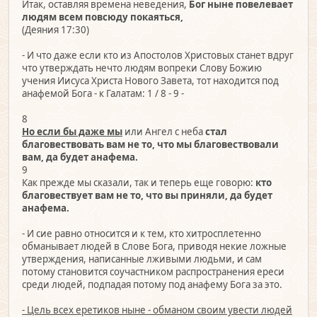
Итак, оставляя времена неведения,
Бог ныне повелевает
людям всем повсюду покаяться,
(Деяния 17:30)
- И что даже если кто из Апостолов Христовых станет вдруг
что утверждать нечто людям вопреки Слову Божию
учения Иисуса Христа Нового Завета, тот находится под
анафемой Бога - к Галатам: 1 / 8 - 9 -
8
Но если бы даже мы
или Ангел с неба
стал
благовествовать вам не то, что мы благовествовали
вам, да будет анафема.
9
Как прежде мы сказали, так и теперь еще говорю:
кто
благовествует вам не то, что вы приняли, да будет
анафема.
- И сие равно относится и к тем, кто хитросплетенно
обманывает людей в Слове Бога, приводя некие ложные
утверждения, написанные лживыми людьми, и сам
потому становится соучастником распространения ереси
среди людей, подпадая потому под анафему Бога за это.
- Цель всех еретиков ныне - обманом своим увести людей