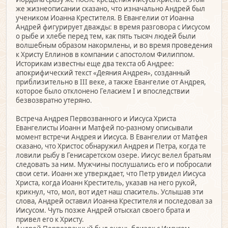
же жизнеописании сказано, что изначально Андрей был
учеником Иоанна Крестителя. В Евангелии от Иоанна
Андрей фигурирует дважды: в время разговора с Иисусом
о рыбе и хлебе перед тем, как пять тысяч людей были
волшебным образом накормлены, и во время проведения
к Христу Еллинов в компании с апостолом Филиппом.
Историкам известны еще два текста об Андрее:
апокрифический текст «Деяния Андрея», созданный
приблизительно в III веке, а также Евангелие от Андрея,
которое было отклонено Геласием I и впоследствии
безвозвратно утеряно.
Встреча Андрея Первозванного и Иисуса Христа
Евангелисты Иоанн и Матфей по-разному описывали
момент встречи Андрея и Иисуса. В Евангелии от Матфея
сказано, что Христос обнаружил Андрея и Петра, когда те
ловили рыбу в Генисаретском озере. Иисус велел братьям
следовать за ним. Мужчины послушались его и побросали
свои сети. Иоанн же утверждает, что Петр увидел Иисуса
Христа, когда Иоанн Креститель, указав на него рукой,
крикнул, что, мол, вот идет наш спаситель. Услышав эти
слова, Андрей оставил Иоанна Крестителя и последовал за
Иисусом. Чуть позже Андрей отыскал своего брата и
привел его к Христу.