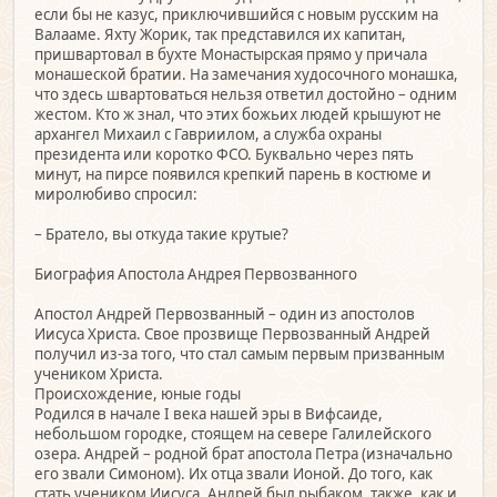
если бы не казус, приключившийся с новым русским на
Валааме. Яхту Жорик, так представился их капитан,
пришвартовал в бухте Монастырская прямо у причала
монашеской братии. На замечания худосочного монашка,
что здесь швартоваться нельзя ответил достойно – одним
жестом. Кто ж знал, что этих божьих людей крышуют не
архангел Михаил с Гавриилом, а служба охраны
президента или коротко ФСО. Буквально через пять
минут, на пирсе появился крепкий парень в костюме и
миролюбиво спросил:
– Братело, вы откуда такие крутые?
Биография Апостола Андрея Первозванного
Апостол Андрей Первозванный – один из апостолов
Иисуса Христа. Свое прозвище Первозванный Андрей
получил из-за того, что стал самым первым призванным
учеником Христа.
Происхождение, юные годы
Родился в начале I века нашей эры в Вифсаиде,
небольшом городке, стоящем на севере Галилейского
озера. Андрей – родной брат апостола Петра (изначально
его звали Симоном). Их отца звали Ионой. До того, как
стать учеником Иисуса, Андрей был рыбаком, также, как и