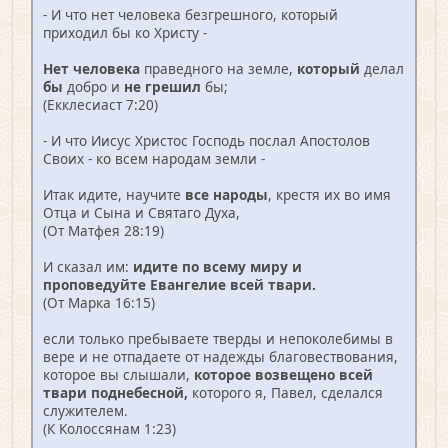
- И что нет человека безгрешного, который
приходил бы ко Христу -
Нет человека
праведного на земле,
который
делал
бы
добро и
не грешил
бы;
(Екклесиаст 7:20)
- И что Иисус Христос Господь послал Апостолов
Своих - ко всем народам земли -
Итак идите, научите
все народы
, крестя их во имя
Отца и Сына и Святаго Духа,
(От Матфея 28:19)
И сказал им:
идите по всему миру и
проповедуйте Евангелие всей твари.
(От Марка 16:15)
если только пребываете тверды и непоколебимы в
вере и не отпадаете от надежды благовествования,
которое вы слышали,
которое возвещено всей
твари поднебесной,
которого я, Павел, сделался
служителем.
(К Колоссянам 1:23)