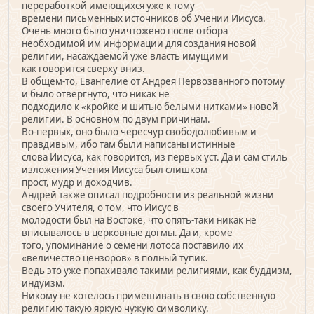
переработкой имеющихся уже к тому
времени письменных источников об Учении Иисуса.
Очень много было уничтожено после отбора
необходимой им информации для создания новой
религии, насаждаемой уже власть имущими
как говорится сверху вниз.
В общем-то, Евангелие от Андрея Первозванного потому
и было отвергнуто, что никак не
подходило к «кройке и шитью белыми нитками» новой
религии. В основном по двум причинам.
Во-первых, оно было чересчур свободолюбивым и
правдивым, ибо там были написаны истинные
слова Иисуса, как говорится, из первых уст. Да и сам стиль
изложения Учения Иисуса был слишком
прост, мудр и доходчив.
Андрей также описал подробности из реальной жизни
своего Учителя, о том, что Иисус в
молодости был на Востоке, что опять-таки никак не
вписывалось в церковные догмы. Да и, кроме
того, упоминание о семени лотоса поставило их
«величество цензоров» в полный тупик.
Ведь это уже попахивало такими религиями, как буддизм,
индуизм.
Никому не хотелось примешивать в свою собственную
религию такую яркую чужую символику.