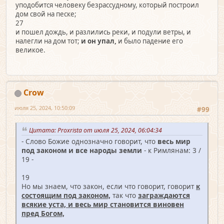
уподобится человеку безрассудному, который построил
дом свой на песке;
27
и пошел дождь, и разлились реки, и подули ветры, и
налегли на дом тот;
и он упал,
и было падение его
великое.
Crow
июля 25, 2024, 10:50:09
#99
Цитата: Proxrista от июля 25, 2024, 06:04:34
- Слово Божие однозначно говорит, что
весь мир
под законом и все народы земли
- к Римлянам: 3 /
19 -
19
Но мы знаем, что закон, если что говорит, говорит
к
состоящим под законом,
так что
заграждаются
всякие уста, и весь мир становится виновен
пред Богом,