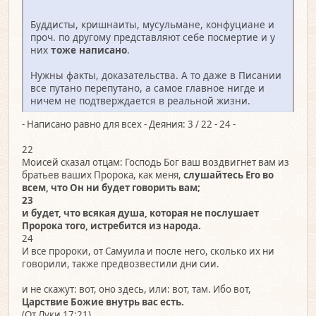
Буддисты, кришнаиты, мусульмане, конфуциане и
проч. по другому представляют себе посмертие и у
них
тоже написано
.
Нужны факты, доказательства. А то даже в Писании
все путано перепутано, а самое главное нигде и
ничем не подтверждается в реальной жизни.
- Написано равно для всех - Деяния: 3 / 22 - 24 -
22
Моисей сказал отцам: Господь Бог ваш воздвигнет вам из
братьев ваших Пророка, как меня,
слушайтесь Его во
всем, что Он ни будет говорить вам;
23
и будет, что всякая душа, которая не послушает
Пророка того, истребится из народа.
24
И все пророки, от Самуила и после него, сколько их ни
говорили, также предвозвестили дни сии.
и не скажут: вот, оно здесь, или: вот, там. Ибо вот,
Царствие Божие внутрь вас есть.
(От Луки 17:21)