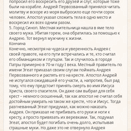
попросил его воскресить его друзей и слуг, которые тоже
были на корабле. Андрей Первозванный принялся читать
молитву и вскоре из моря выбросило еще почти сорок
человек. Апостол указал сложить тела в одно место и
воскресил их всех одним разом.
5. Город Синоп. Местная жительница нашла в яме тело
своего мужа. Убитая горем, она обратилась за помощью к
Андрею. Тот вернул мужчину к жизни.
Кончина
Конечно, несмотря на чудеса и уверенность Андрея с
своей правоте, на его пути встречались и те, кто считал
его обманщиком и глупцом. Так и случилось в городе
Патры примерно в 70-м году I века. Местный правитель по
имени Эгеат приказал своим слугам поймать Андрея
Первозванного и распять его на кресте. Апостол Андрей
не испугался ожидавшей его участи, а, напротив, был рад
тому, что ему предстоит принять смерть во имя Иисуса
Христа, своего спасителя. Он даже сам выбрал для себя
крест – немного скошенный, так как апостол не считал себя
достойным умирать на таком же кресте, что и Иисус. Тогда
разгневанный Эгеат придумал, как можно наказать
Андрея. Он приказал не прибивать его руки и ноги к
кресту, а просто привязать их веревками. Так, подумал
Эгеат, апостол будет погибать очень долго, испытывая
страшные муки. Но даже это не отвернуло Андрея