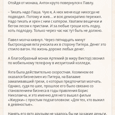
Отойдя от монаха, Антон круто повернулся к Павлу.
– Тикать надо Паша. Чую я, А нюх меня еще никогда не
подводил. Потому и жив... и всю демократию пережил.
Надо тикать и хрен с ним с катером. Хватаем вещички и
бегом лесом к пристани. И за любые гроши хоть лодку,
хоть подлодку. Только через час нас тут быть не должно.
Павел молча кивнул. Через пятнадцать минут
быстроходная яхта уносила их в сторону Питера. Денег это
стоило вагон. Но жизнь дороже любых денег.
А благообразный монах Артемий (в миру Виктор) звонил
по мобильному телефону в иезуитский колледж.
Яхта была действительно скоростная. Хозяином ее
оказался бизнесмен из Питера, на Валааме
замаливавший грехи, о которых предпочитал молчать.
Однако, судя по шее, прошлое его было связано со
становлением бизнеса в годы правления Борис
Николаича, и это именно для него вышел фильм
«Жмурки» с простым подзаголовком: «Для тех, кто выжил
в девяностые».
Нанять его яхту друзьям не удалось бы ни за какие деньги,