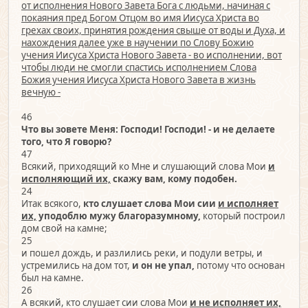
от исполнения Нового Завета Бога с людьми, начиная с
покаяния пред Богом Отцом во имя Иисуса Христа во
грехах своих, принятия рождения свыше от воды и Духа, и
нахождения далее уже в научении по Слову Божию
учения Иисуса Христа Нового Завета - во исполнении, вот
чтобы люди не смогли спастись исполнением Слова
Божия учения Иисуса Христа Нового Завета в жизнь
вечную -
46
Что вы зовете Меня: Господи! Господи! - и не делаете
того, что Я говорю?
47
Всякий, приходящий ко Мне и слушающий слова Мои
и
исполняющий их,
скажу вам, кому подобен.
24
Итак всякого,
кто слушает слова Мои сии
и исполняет
их,
уподоблю мужу благоразумному,
который построил
дом свой на камне;
25
и пошел дождь, и разлились реки, и подули ветры, и
устремились на дом тот,
и он не упал,
потому что основан
был на камне.
26
А всякий, кто слушает сии слова Мои
и не исполняет их,