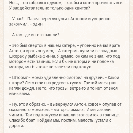
Но..., – он собрался с духом, – как бы я хотел прочитать все.
У вас действительно только один свиток?
– У нас? – Павел переглянулся с Антоном и уверенно
закончил, – один.
– А там где вы его нашли?
– Это был сверток в нашем катере, – упоенно начал врать
Антон, а врать он умел, – А катер мы купили в западных
шхерах у рыбака финна. Я думаю, он сам не знал, что под
мотором есть тайник. Если бы не шторм и не поломка
мотора, мы бы тоже не залезли под кожух.
– Шторм? – монах удивленно смотрел на друзей, – Какой
шторм? Лето стоит на редкость сухим. Третий месяц ни
капли дождя. Не то, что грозы, ветра-то и то нет, от зноя
изнываем.
– Ну, это я образно, – вывернулся Антон, совсем опупев от
сказанного монахом, – мотор сломался. И мы лазали
чинить. Там под кожухом и нашли этот свиток в тряпице.
Спасибо брат. Пойдем мы, поспим, малость, устали с
дороги.