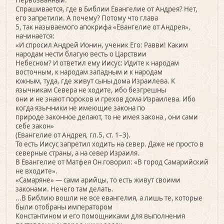
Первозванный.
Спрашивается, где в Библии Евангелие от Андрея? Нет,
его запретили. А почему? Потому что глава
5, так называемого апокрифа «Евангелие от Андрея»,
начинается:
«И спросил Андрей Ионин, ученик Его: Равви! Каким
народам нести благую весть о Царствии
Небесном? И ответил ему Иисус: Идите к народам
восточным, к народам западным и к народам
южным, туда, где живут сыны дома Израилева. К
язычникам Севера не ходите, ибо безгрешны
они и не знают пороков и грехов дома Израилева. Ибо
когда язычники не имеющие закона по
природе законное делают, то не имея закона , они сами
себе закон»
(Евангелие от Андрея, гл.5, ст. 1–3).
То есть Иисус запретил ходить на север. Даже не просто в
северные страны, а на север Израиля.
В Евангелие от Матфея Он говорил: «В город Самарийский
не входите».
«Самаряне» — сами арийцы, то есть живут своими
законами. Нечего там делать.
...В Библию вошли не все евангелия, а лишь те, которые
были отобраны императором
Константином и его помощниками для выполнения