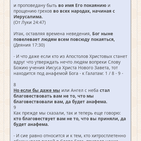
и проповедану быть
во имя Его покаянию
и
прощению грехов
во всех народах, начиная с
Иерусалима.
(От Луки 24:47)
Итак, оставляя времена неведения,
Бог ныне
повелевает людям всем повсюду покаяться,
(Деяния 17:30)
- И что даже если кто из Апостолов Христовых станет
вдруг что утверждать нечто людям вопреки Слову
Божию учения Иисуса Христа Нового Завета, тот
находится под анафемой Бога - к Галатам: 1 / 8 - 9 -
8
Но если бы даже мы
или Ангел с неба
стал
благовествовать вам не то, что мы
благовествовали вам, да будет анафема.
9
Как прежде мы сказали, так и теперь еще говорю:
кто благовествует вам не то, что вы приняли, да
будет анафема.
- И сие равно относится и к тем, кто хитросплетенно