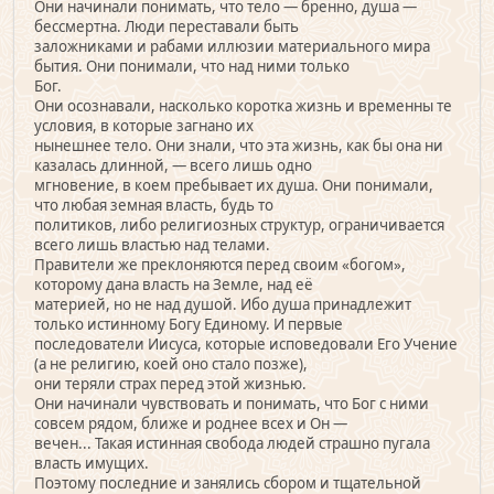
Они начинали понимать, что тело — бренно, душа —
бессмертна. Люди переставали быть
заложниками и рабами иллюзии материального мира
бытия. Они понимали, что над ними только
Бог.
Они осознавали, насколько коротка жизнь и временны те
условия, в которые загнано их
нынешнее тело. Они знали, что эта жизнь, как бы она ни
казалась длинной, — всего лишь одно
мгновение, в коем пребывает их душа. Они понимали,
что любая земная власть, будь то
политиков, либо религиозных структур, ограничивается
всего лишь властью над телами.
Правители же преклоняются перед своим «богом»,
которому дана власть на Земле, над её
материей, но не над душой. Ибо душа принадлежит
только истинному Богу Единому. И первые
последователи Иисуса, которые исповедовали Его Учение
(а не религию, коей оно стало позже),
они теряли страх перед этой жизнью.
Они начинали чувствовать и понимать, что Бог с ними
совсем рядом, ближе и роднее всех и Он —
вечен... Такая истинная свобода людей страшно пугала
власть имущих.
Поэтому последние и занялись сбором и тщательной