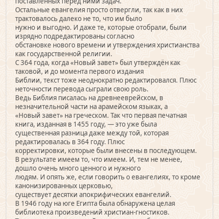
поставленных перед ними задач.
Остальные евангелия просто отвергли, так как в них
трактовалось далеко не то, что им было
нужно и выгодно. И даже те, которые отобрали, были
изрядно подредактированы согласно
обстановке нового времени и утверждения христианства
как государственной религии.
С 364 года, когда «Новый завет» был утверждён как
таковой, и до момента первого издания
Библии, текст тоже неоднократно редактировался. Плюс
неточности перевода сыграли свою роль.
Ведь Библия писалась на древнееврейском, в
незначительной части на арамейском языках, а
«Новый завет» на греческом. Так что первая печатная
книга, изданная в 1455 году, — это уже была
существенная разница даже между той, которая
редактировалась в 364 году. Плюс
корректировки, которые были внесены в последующем.
В результате имеем то, что имеем. И, тем не менее,
дошло очень много ценного и нужного
людям. И опять же, если говорить о евангелиях, то кроме
канонизированных церковью,
существует десятки апокрифических евангелий.
В 1946 году на юге Египта была обнаружена целая
библиотека произведений христиан-гностиков.