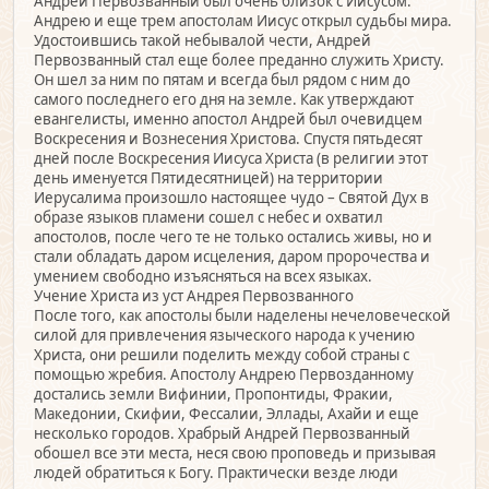
Андрей Первозванный был очень близок с Иисусом.
Андрею и еще трем апостолам Иисус открыл судьбы мира.
Удостоившись такой небывалой чести, Андрей
Первозванный стал еще более преданно служить Христу.
Он шел за ним по пятам и всегда был рядом с ним до
самого последнего его дня на земле. Как утверждают
евангелисты, именно апостол Андрей был очевидцем
Воскресения и Вознесения Христова. Спустя пятьдесят
дней после Воскресения Иисуса Христа (в религии этот
день именуется Пятидесятницей) на территории
Иерусалима произошло настоящее чудо – Святой Дух в
образе языков пламени сошел с небес и охватил
апостолов, после чего те не только остались живы, но и
стали обладать даром исцеления, даром пророчества и
умением свободно изъясняться на всех языках.
Учение Христа из уст Андрея Первозванного
После того, как апостолы были наделены нечеловеческой
силой для привлечения языческого народа к учению
Христа, они решили поделить между собой страны с
помощью жребия. Апостолу Андрею Первозданному
достались земли Вифинии, Пропонтиды, Фракии,
Македонии, Скифии, Фессалии, Эллады, Ахайи и еще
несколько городов. Храбрый Андрей Первозванный
обошел все эти места, неся свою проповедь и призывая
людей обратиться к Богу. Практически везде люди