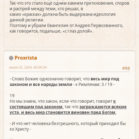
Так что это стало ещё одним камнем преткновения, споров
и распрей между теми, кто решал, в
каких «красках» должна быть выдержана идеология
данной религии.
Поэтому и убрали Евангелие от Андрея Первозванного,
как говорится, подальше, «с глаз долой».
Proxrista
июля 25, 2024, 06:04:34
#98
- Слово Божие однозначно говорит, что
весь мир под
законом и все народы земли
- к Римлянам: 3 / 19 -
19
Но мы знаем, что закон, если что говорит, говорит
к
состоящим под законом,
так что
заграждаются всякие
уста, и весь мир становится виновен пред Богом,
- И что нет человека безгрешного, который приходил бы
ко Христу -