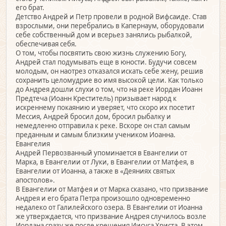
его брат.
Детство Андрей и Петр провели в родной Вифсаиде. Став
взрослыми, они перебрались в Капернаум, оборудовали
себе собственный дом и всерьез занялись рыбалкой,
обеспечивая себя.
О том, чтобы посвятить свою жизнь служению Богу,
Андрей стал подумывать еще в юности. Будучи совсем
молодым, он наотрез отказался искать себе жену, решив
сохранить целомудрие во имя высокой цели. Как только
до Андрея дошли слухи о том, что на реке Иордан Иоанн
Предтеча (Иоанн Креститель) призывает народ к
искреннему покаянию и уверяет, что скоро их посетит
Мессия, Андрей бросил дом, бросил рыбалку и
немедленно отправила к реке. Вскоре он стал самым
преданным и самым близким учеником Иоанна.
Евангелия
Андрей Первозванный упоминается в Евангелии от
Марка, в Евангелии от Луки, в Евангелии от Матфея, в
Евангелии от Иоанна, а также в «Деяниях святых
апостолов».
В Евангелии от Матфея и от Марка сказано, что призвание
Андрея и его брата Петра произошло одновременно
недалеко от Галилейского озера. В Евангелии от Иоанна
же утверждается, что призвание Андрея случилось возле
Иордана сразу же после крещения Иисуса Христа. В этом