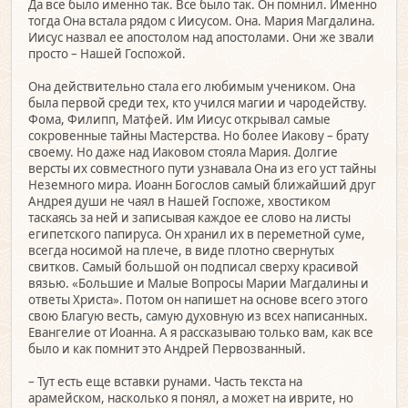
Да все было именно так. Все было так. Он помнил. Именно
тогда Она встала рядом с Иисусом. Она. Мария Магдалина.
Иисус назвал ее апостолом над апостолами. Они же звали
просто – Нашей Госпожой.
Она действительно стала его любимым учеником. Она
была первой среди тех, кто учился магии и чародейству.
Фома, Филипп, Матфей. Им Иисус открывал самые
сокровенные тайны Мастерства. Но более Иакову – брату
своему. Но даже над Иаковом стояла Мария. Долгие
версты их совместного пути узнавала Она из его уст тайны
Неземного мира. Иоанн Богослов самый ближайший друг
Андрея души не чаял в Нашей Госпоже, хвостиком
таскаясь за ней и записывая каждое ее слово на листы
египетского папируса. Он хранил их в переметной суме,
всегда носимой на плече, в виде плотно свернутых
свитков. Самый большой он подписал сверху красивой
вязью. «Большие и Малые Вопросы Марии Магдалины и
ответы Христа». Потом он напишет на основе всего этого
свою Благую весть, самую духовную из всех написанных.
Евангелие от Иоанна. А я рассказываю только вам, как все
было и как помнит это Андрей Первозванный.
– Тут есть еще вставки рунами. Часть текста на
арамейском, насколько я понял, а может на иврите, но