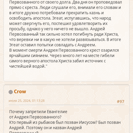
Первозванного от своего долга. Два дня он проповедовал
прямо с креста. Люди слушали его, внимали его словам и
в итоге дружно потребовали прекратить казнь и
освободить апостола. Эгеат, испугавшись, что народ
может свергнуть его, поспешил удовлетворить их
просьбу, однако у него ничего не вышло. Андрей
Первозванный так сильно хотел погибнуть ради Христа,
что веревки ни в какую не хотели развязываться. В итоге
Эгеат оставил попытки совладать с Андреем.
В момент смерти Андрея Первозванного крест озарился
ярчайшим сиянием. Через много лет на месте гибели
самого верного апостола Христа забил источник с
чистейшей водой."
Crow
июля 25, 2024, 01:13:28
#97
Почему запретили Евангелие
от Андрея Первозванного?
Кто первый из рыбаков был позван Иисусом? Был позван
Андрей. Поэтому он и назван Андрей