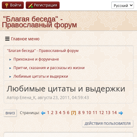
Войти
Регистрация
"Благая беседа" -
Православный форум
Главное меню
"Благая беседа" - Православный форум
Прихожане и форумчане
►
Притчи, сказания и рассказы из жизни
►
Любимые цитаты и выдержки
►
Любимые цитаты и выдержки
Автор Елена_K, августа 23, 2011, 04:59:43
1
2
3
4
5
6
8
9
10
11
12
13
14
Страницы
7
ВНИЗ
ДЕЙСТВИЯ ПОЛЬЗОВАТЕЛЯ