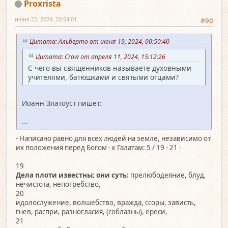
Proxrista
июня 22, 2024, 20:54:01
#90
Цитата: Альберто от июня 19, 2024, 00:50:40
Цитата: Crow от апреля 11, 2024, 15:12:26
С чего вы священников называете духовными
учителями, батюшками и святыми отцами?
Иоанн Златоуст пишет:
...
- Написано равно для всех людей на земле, независимо от
их положения перед Богом - к Галатам: 5 / 19 - 21 -
19
Дела плоти известны; они суть:
прелюбодеяние, блуд,
нечистота, непотребство,
20
идолослужение, волшебство, вражда, ссоры, зависть,
гнев, распри, разногласия, (соблазны), ереси,
21