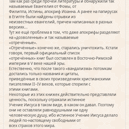
Там как раз среди прочей литературы и обнаружили так
называемые Евангелия от Фомы, от
Филиппа, Истины, апокриф Иоанна. А ранее на папирусах
в Египте были найдены отрывки из
неизвестных евангелий, причем написанных в разных
версиях...
Тут же ещё проблема в том, что даже апокрифы разделяют
на «дозволенные» и так называемые
«отречённые».
«Отречённые» конечно же, старались уничтожить. Кстати
говоря, первый официальный список
«отречённых» книг был составлен в Восточно-Римской
империи в V веке нашей эры.
Естественно, что после такого «вандализма» потомкам
достались только названия и цитаты,
приведённые в своих произведениях христианскими
писателями II–IV веков, которые спорили с
этими книгами.
Некоторые из этих книжек действительно представляли
ценность, поскольку отражали истинное
Учение Иисуса в таком виде, в каком он давал. Поэтому
они не оставляли равнодушными ни одну
человеческую душу, ибо истинное Учение Иисуса делало
людей по-настоящему свободными от
всех страхов этого мира.