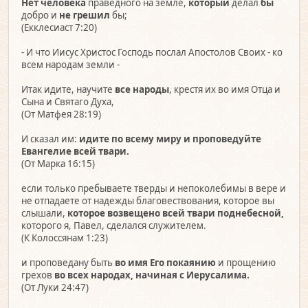
Нет человека
праведного на земле,
который
делал
бы
добро и
не грешил
бы;
(Екклесиаст 7:20)
- И что Иисус Христос Господь послал Апостолов Своих - ко
всем народам земли -
Итак идите, научите
все народы
, крестя их во имя Отца и
Сына и Святаго Духа,
(От Матфея 28:19)
И сказал им:
идите по всему миру и проповедуйте
Евангелие всей твари.
(От Марка 16:15)
если только пребываете тверды и непоколебимы в вере и
не отпадаете от надежды благовествования, которое вы
слышали,
которое возвещено всей твари поднебесной,
которого я, Павел, сделался служителем.
(К Колоссянам 1:23)
и проповедану быть
во имя Его покаянию
и прощению
грехов
во всех народах, начиная с Иерусалима.
(От Луки 24:47)