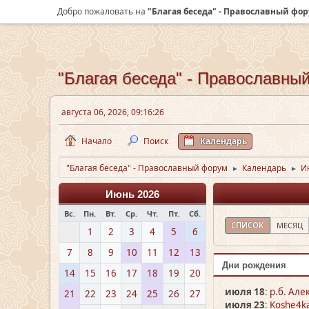
Добро пожаловать на
"Благая беседа" - Православный фо
"Благая беседа" - Православны
августа 06, 2026, 09:16:26
Начало
Поиск
Календарь
"Благая беседа" - Православный форум
Календарь
И
►
►
Июнь 2026
Вс.
Пн.
Вт.
Ср.
Чт.
Пт.
Сб.
СПИСОК
МЕСЯЦ
1
2
3
4
5
6
7
8
9
10
11
12
13
Дни рождения
14
15
16
17
18
19
20
июля 18
:
р.б. Але
21
22
23
24
25
26
27
июля 23
:
Koshe4ka