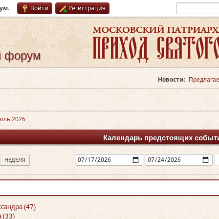
рум
.
Войти
Регистрация
й форум
Новости:
Предлагае
юль 2026
Календарь предстоящих событ
НЕДЕЛЯ
ксандра (47)
 (33)