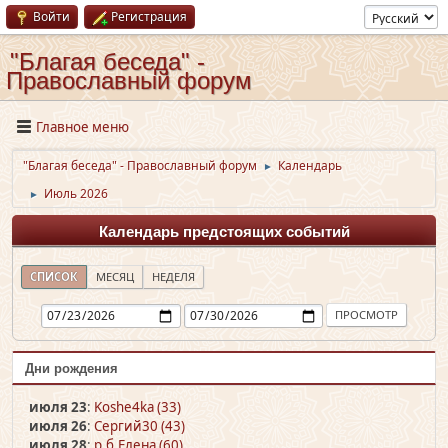
Войти
Регистрация
"Благая беседа" -
Православный форум
Главное меню
"Благая беседа" - Православный форум
Календарь
►
Июль 2026
►
Календарь предстоящих событий
СПИСОК
МЕСЯЦ
НЕДЕЛЯ
Дни рождения
июля 23
:
Koshe4ka (33)
июля 26
:
Сергий30 (43)
июля 28
:
р.б.Елена (60)