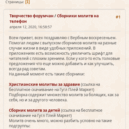
Страницы
1
Творчество форумчан
/
Сборники молитв на
#1
телефон
апреля 12, 2020, 16:58:57
Всем привет, всех поздравляю с Вербным воскресеньем.
Помогал людям с выпуском сборников молитв на разные
случаи жизни в виде удобных приложений. В
приложениях есть возможность увеличить шрифт для
читателей с плохим зрением. Если у кого-то есть толковые
предложения что еще можно добавить и как улучшить,
всегда рад советам.
На данный момент есть такие сборники:
Христианские молитвы за здравие
(ссылка на
бесплатное скачивание на Гугл Плей Маркет)
Подборка содержит множество молитв за болящих, как за
себя, но и за другого человека.
Сборник молитв за детей
(ссылка на бесплатное
скачивание на Гугл Плей Маркет)
Молитв очень много, можно разбить условно на такие
подгруппы: