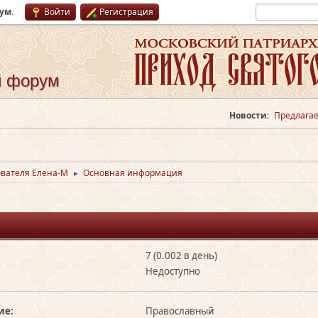
рум
.
Войти
Регистрация
й форум
Новости:
Предлагае
вателя Елена-М
Основная информация
►
7 (0.002 в день)
Недоступно
ие:
Православный