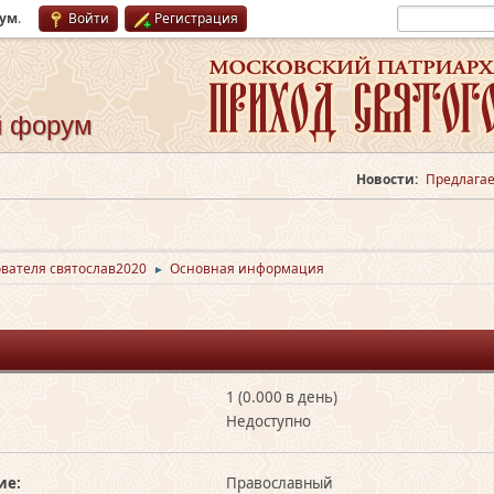
рум
.
Войти
Регистрация
й форум
Новости:
Предлагае
вателя святослав2020
Основная информация
►
1 (0.000 в день)
Недоступно
ие:
Православный