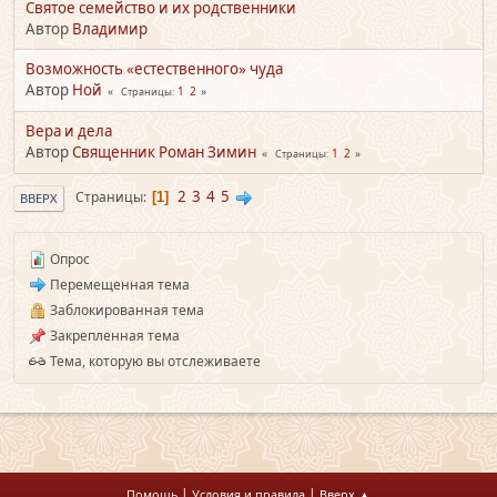
Святое семейство и их родственники
Автор
Владимир
Возможность «естественного» чуда
Автор
Ной
1
2
Страницы
Вера и дела
Автор
Священник Роман Зимин
1
2
Страницы
2
3
4
5
Страницы
1
ВВЕРХ
Опрос
Перемещенная тема
Заблокированная тема
Закрепленная тема
Тема, которую вы отслеживаете
|
|
Помощь
Условия и правила
Вверх ▲