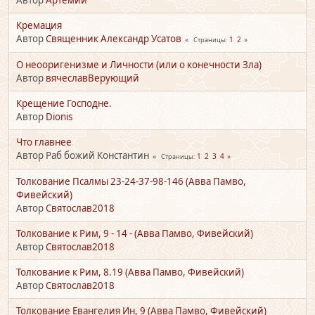
Кремация
Автор
Священник Александр Усатов
1
2
Страницы
О неооригенизме и Личности (или о конечности Зла)
Автор
вячеславВерующий
Крещение Господне.
Автор
Dionis
Что главнее
Автор Раб божий Константин
1
2
3
4
Страницы
Толкование Псалмы 23-24-37-98-146 (Авва Памво,
Фивейский)
Автор
Святослав2018
Толкование к Рим, 9 - 14 - (Авва Памво, Фивейский)
Автор
Святослав2018
Толкование к Рим, 8.19 (Авва Памво, Фивейский)
Автор
Святослав2018
Толкование Евангелия Ин, 9 (Авва Памво, Фивейский)