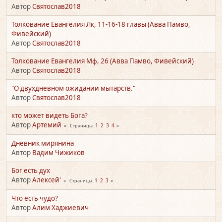
Автор
Святослав2018
Толкование Евангелия Лк, 11-16-18 главы (Авва Памво,
Фивейский)
Автор
Святослав2018
Толкование Евангелия Мф, 26 (Авва Памво, Фивейский)
Автор
Святослав2018
"О двухдневном ожидании мытарств."
Автор
Святослав2018
кто может видеть Бога?
Автор
Артемий
1
2
3
4
Страницы
Дневник мирянина
Автор
Вадим Чижиков
Бог есть дух
Автор
Алексей'
1
2
3
Страницы
Что есть чудо?
Автор
Алим Хаджиевич