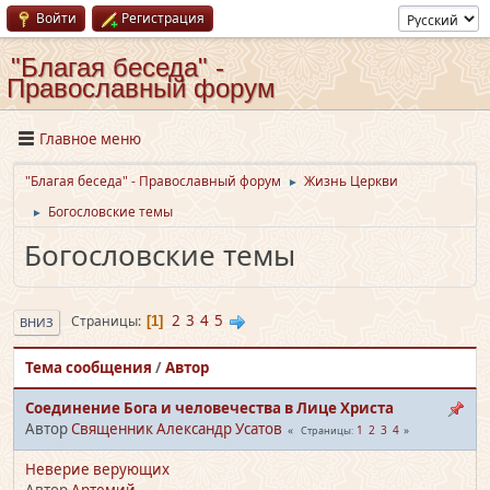
Войти
Регистрация
"Благая беседа" -
Православный форум
Главное меню
"Благая беседа" - Православный форум
Жизнь Церкви
►
Богословские темы
►
Богословские темы
2
3
4
5
Страницы
1
ВНИЗ
Тема сообщения
/
Автор
Соединение Бога и человечества в Лице Христа
Автор
Священник Александр Усатов
1
2
3
4
Страницы
Неверие верующих
Автор
Артемий