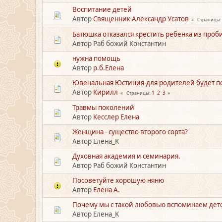
Воспитание детей
Автор
Священник Александр Усатов
Страницы
Батюшка отказалcя креcтить ребенка из проб
Автор Раб божий Константин
нужна помощь
Автор
р.б.Елена
Ювенальная Юстиция-для родителей будет п
Автор
Кирилл
1
2
3
Страницы
Травмы поколений
Автор
Кесслер Елена
Женщина - существо второго сорта?
Автор Елена_K
Духовная академия и семинария.
Автор Раб божий Константин
Посоветуйте хорошую няню
Автор
Елена А.
Почему мы с такой любовью вспоминаем дет
Автор Елена_K