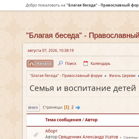
Добро пожаловать на
"Благая беседа" - Православный фо
"Благая беседа" - Православны
августа 07, 2026, 10:38:19
Начало
Поиск
Календарь
"Благая беседа" - Православный форум
Жизнь Церкви
►
Семья и воспитание детей
2
Страницы
1
ВНИЗ
Тема сообщения
/
Автор
Аборт
Автор
Священник Александр Усатов
Страницы