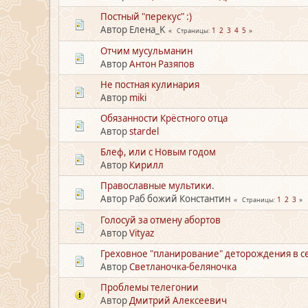
Постный "перекус" :)
Автор Елена_K
1
2
3
4
5
Страницы
Отчим мусульманин
Автор
Антон Разяпов
Не постная кулинария
Автор
miki
Обязанности Крёстного отца
Автор
stardel
Блеф, или с Новым годом
Автор
Кирилл
Православные мультики.
Автор Раб божий Константин
1
2
3
Страницы
Голосуй за отмену абортов
Автор
Vityaz
Греховное "планирование" деторождения в с
Автор
Светланочка-беляночка
Проблемы телегонии
Автор
Дмитрий Алексеевич