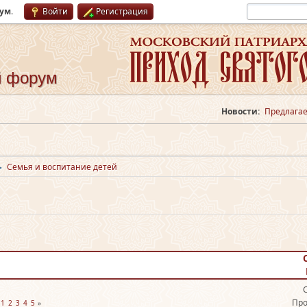
рум
.
Войти
Регистрация
й форум
Новости:
Предлагае
Семья и воспитание детей
►
Про
1
2
3
4
5