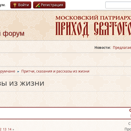
рум
.
Войти
Регистрация
й форум
Новости:
Предлагае
орумчане
Притчи, сказания и рассказы из жизни
►
зы из жизни
С
Про
2
13
14