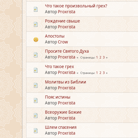
Что такое произвольный грех?
Автор
Proxrista
Рождение свыше
Автор
Proxrista
Апостолы
Автор
Crow
Просите Святого Духа
Автор
Proxrista
1
2
3
Страницы
Что такое грех
Автор
Proxrista
1
2
3
Страницы
Молитвы из Библии
Автор
Proxrista
Пояс истины
Автор
Proxrista
Всеоружие Божие
Автор
Proxrista
Шлем спасения
Автор
Proxrista