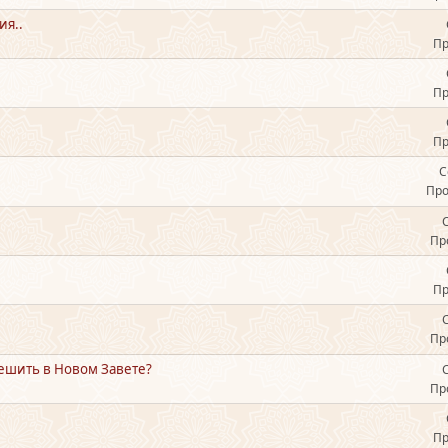
ия..
Пр
Пр
Пр
С
Про
Пр
Пр
Пр
решить в Новом Завете?
Пр
Пр