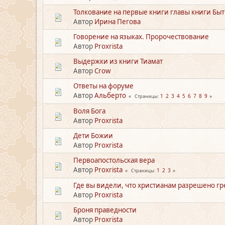
Толкование на первые книги главы книги Быт
Автор
Ирина Пегова
Говорение на языках. Пророчествование
Автор
Proxrista
Выдержки из книги Тиамат
Автор
Crow
Ответы на форуме
Автор
Альберто
1
2
3
4
5
6
7
8
9
Страницы
Воля Бога
Автор
Proxrista
Дети Божии
Автор
Proxrista
Первоапостольская вера
Автор
Proxrista
1
2
3
Страницы
Где вы видели, что христианам разрешено г
Автор
Proxrista
Броня праведности
Автор
Proxrista