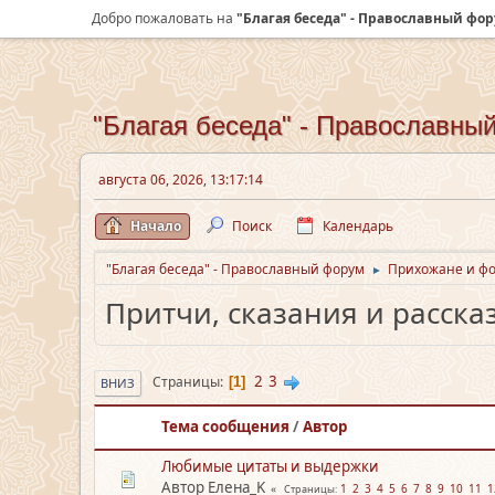
Добро пожаловать на
"Благая беседа" - Православный фо
"Благая беседа" - Православны
августа 06, 2026, 13:17:14
Начало
Поиск
Календарь
"Благая беседа" - Православный форум
Прихожане и ф
►
Притчи, сказания и расска
2
3
Страницы
1
ВНИЗ
Тема сообщения
/
Автор
Любимые цитаты и выдержки
Автор Елена_K
1
2
3
4
5
6
7
8
9
10
11
1
Страницы