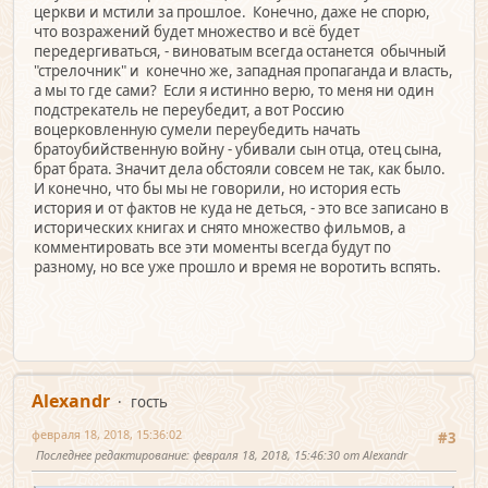
церкви и мстили за прошлое. Конечно, даже не спорю,
что возражений будет множество и всё будет
передергиваться, - виноватым всегда останется обычный
"стрелочник" и конечно же, западная пропаганда и власть,
а мы то где сами? Если я истинно верю, то меня ни один
подстрекатель не переубедит, а вот Россию
воцерковленную сумели переубедить начать
братоубийственную войну - убивали сын отца, отец сына,
брат брата. Значит дела обстояли совсем не так, как было.
И конечно, что бы мы не говорили, но история есть
история и от фактов не куда не деться, - это все записано в
исторических книгах и снято множество фильмов, а
комментировать все эти моменты всегда будут по
разному, но все уже прошло и время не воротить вспять.
Alexandr
гость
февраля 18, 2018, 15:36:02
#3
Последнее редактирование
: февраля 18, 2018, 15:46:30 от Alexandr