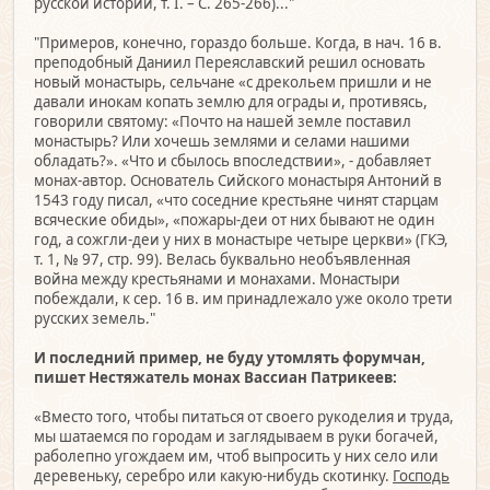
русской истории, т. I. – С. 265-266)..."
"Примеров, конечно, гораздо больше. Когда, в нач. 16 в.
преподобный Даниил Переяславский решил основать
новый монастырь, сельчане «с дрекольем пришли и не
давали инокам копать землю для ограды и, противясь,
говорили святому: «Почто на нашей земле поставил
монастырь? Или хочешь землями и селами нашими
обладать?». «Что и сбылось впоследствии», - добавляет
монах-автор. Основатель Сийского монастыря Антоний в
1543 году писал, «что соседние крестьяне чинят старцам
всяческие обиды», «пожары-деи от них бывают не один
год, а сожгли-деи у них в монастыре четыре церкви» (ГКЭ,
т. 1, № 97, стр. 99). Велась буквально необъявленная
война между крестьянами и монахами. Монастыри
побеждали, к сер. 16 в. им принадлежало уже около трети
русских земель."
И последний пример, не буду утомлять форумчан,
пишет Нестяжатель монах Вассиан Патрикеев:
«Вместо того, чтобы питаться от своего рукоделия и труда,
мы шатаемся по городам и заглядываем в руки богачей,
раболепно угождаем им, чтоб выпросить у них село или
деревеньку, серебро или какую-нибудь скотинку.
Господь