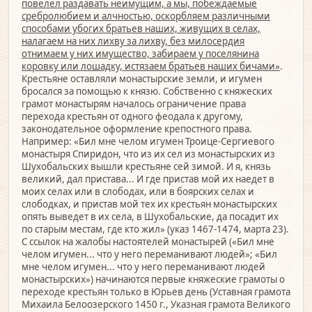
повелел раздавать неимущим, а мы, побеждаемые
сребролюбием и алчностью, оскорбляем различными
способами убогих братьев наших, живущих в селах,
налагаем на них лихву за лихву, без милосердия
отнимаем у них имущество, забираем у поселянина
коровку или лошадку, истязаем братьев наших бичами»
.
Крестьяне оставляли монастырские земли, и игумен
бросался за помощью к князю. Собственно с княжеских
грамот монастырям началось ограничение права
перехода крестьян от одного феодала к другому,
законодательное оформление крепостного права.
Например: «Бил мне челом игумен Троице-Сергиевого
монастыря Спиридон, что из их сел из монастырских из
Шухобальских вышли крестьяне сей зимой. И я, князь
великий, дал пристава... И где пристав мой их наедет в
моих селах или в слободах, или в боярских селах и
слободках, и пристав мой тех их крестьян монастырских
опять выведет в их села, в Шухобальские, да посадит их
по старым местам, где кто жил» (указ 1467-1474, марта 23).
С ссылок на жалобы настоятелей монастырей («Бил мне
челом игумен... что у него переманивают людей»; «Бил
мне челом игумен... что у него переманивают людей
монастырских») начинаются первые княжеские грамоты о
переходе крестьян только в Юрьев день (Уставная грамота
Михаила Белоозерского 1450 г., Указная грамота Великого