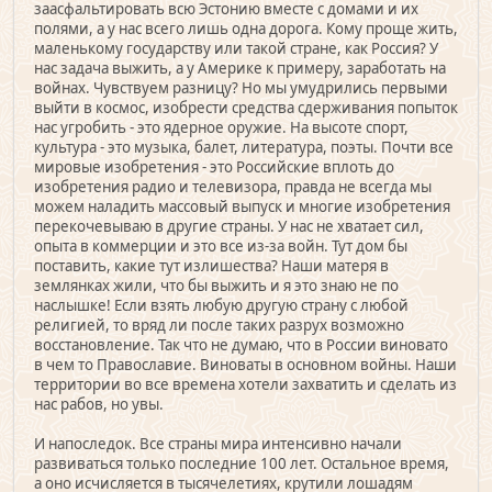
заасфальтировать всю Эстонию вместе с домами и их
полями, а у нас всего лишь одна дорога. Кому проще жить,
маленькому государству или такой стране, как Россия? У
нас задача выжить, а у Америке к примеру, заработать на
войнах. Чувствуем разницу? Но мы умудрились первыми
выйти в космос, изобрести средства сдерживания попыток
нас угробить - это ядерное оружие. На высоте спорт,
культура - это музыка, балет, литература, поэты. Почти все
мировые изобретения - это Российские вплоть до
изобретения радио и телевизора, правда не всегда мы
можем наладить массовый выпуск и многие изобретения
перекочевываю в другие страны. У нас не хватает сил,
опыта в коммерции и это все из-за войн. Тут дом бы
поставить, какие тут излишества? Наши матеря в
землянках жили, что бы выжить и я это знаю не по
наслышке! Если взять любую другую страну с любой
религией, то вряд ли после таких разрух возможно
восстановление. Так что не думаю, что в России виновато
в чем то Православие. Виноваты в основном войны. Наши
территории во все времена хотели захватить и сделать из
нас рабов, но увы.
И напоследок. Все страны мира интенсивно начали
развиваться только последние 100 лет. Остальное время,
а оно исчисляется в тысячелетиях, крутили лошадям