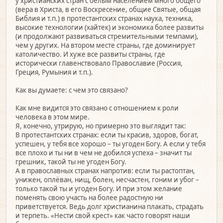
у христианских стран с белым населением много общего
(вера в Христа, в его Воскресение, общие Святые, общая
Библия и т.п.) в протестантских странах наука, техника,
высокие технологии (хайтек) и экономика более развиты
(и продолжают развиваться стремительными темпами),
чем у других. На втором месте страны, где доминирует
католичество. И хуже все развиты страны, где
исторически главенствовало Православие (Россия,
Греция, Румыния и т.п.).
Как вы думаете: с чем это связано?
Как мне видится это связано с отношением к роли
человека в этом мире.
Я, конечно, утрирую, но примерно это выглядит так:
В протестантских странах: если ты красив, здоров, богат,
успешен, у тебя все хорошо – ты угоден Богу. А если у тебя
все плохо и ты ни в чем не добился успеха – значит ты
грешник, такой ты не угоден Богу.
А в православных странах напротив: если ты растоптан,
унижен, оплёван, нищ, болен, несчастен, гоним и убог –
только такой ты и угоден Богу. И при этом желание
поменять свою участь на более радостную ни
приветствуется. Ведь долг христианина плакать, страдать
и терпеть. «Нести свой крест» как часто говорят наши