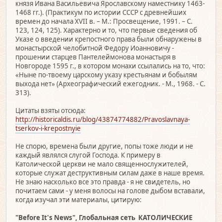
князя Ивана Васильевича Ярославскому наместнику 1463-
1468 гг.). (Практикум по истории СССР с древнейших
времен до начала XVII в. – М.: Просвещение, 1991. – С.
123, 124, 125). Характерно и то, что первые сведения об
Указе о введении крепостного права были обнаружены в
монастырской челобитной Федору Иоанновичу -
прошении старцев Пантелеймонова монастыря в
Новгороде 1595 г., в котором монахи ссылались на то, что:
«Ныне по-твоему царскому указу крестьянам и бобылям
выхода нет» (Археографический ежегодник. - М., 1968. - С.
313).
Цитаты взяты отсюда:
http://historicaldis.ru/blog/43874774882/Pravoslavnaya-
tserkov-i-krepostnyie
Не спорю, времена были другие, попы тоже люди и не
каждый являлся слугой Господа. К примеру в
Католической церкви не мало священнослужителей,
которые служат деструктивным силам даже в наше время.
Не знаю насколько все это правда - я не свидетель, но
почитаем сами - у меня волосы на голове дыбом вставали,
когда изучал эти материалы, цитирую:
"Before It's News", Глобальная сеть КАТОЛИЧЕСКИЕ