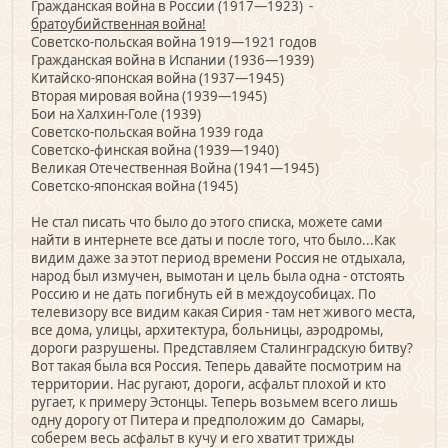
Гражданская война в России (1917—1923) -
братоубийственная война!
Советско-польская война 1919—1921 годов
Гражданская война в Испании (1936—1939)
Китайско-японская война (1937—1945)
Вторая мировая война (1939—1945)
Бои на Халхин-Голе (1939)
Советско-польская война 1939 года
Советско-финская война (1939—1940)
Великая Отечественная Война (1941—1945)
Советско-японская война (1945)
Не стал писать что было до этого списка, можете сами
найти в интернете все даты и после того, что было...Как
видим даже за этот период времени Россия не отдыхала,
народ был измучен, вымотан и цель была одна - отстоять
Россию и не дать погибнуть ей в междоусобицах. По
телевизору все видим какая Сирия - там нет живого места,
все дома, улицы, архитектура, больницы, аэродромы,
дороги разрушены. Представляем Сталинградскую битву?
Вот такая была вся Россия. Теперь давайте посмотрим на
территории. Нас ругают, дороги, асфальт плохой и кто
ругает, к примеру Эстонцы. Теперь возьмем всего лишь
одну дорогу от Питера и предположим до Самары,
соберем весь асфальт в кучу и его хватит трижды