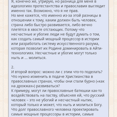
Я, конечно же, утрирую, но разница для меня в
идеологиях протестантства и православия выглядит
именно так. Возможно, что я не прав.
Но мне кажется, что именно из-за этой разницы в
отношении к тому, каким должен быть человек,
страна либо быстро развивается, либо вечно
плетётся в хвосте отстающих. Потому что
несчастные и убогие люди не будут думать о том,
как создать самый мощный процессор в истории
или разработать систему искусственного разума,
которая позволит их Родине доминировать в Айти-
технологиях. Несчастные и убогие могут только
ныть и ... молиться.
2.
И второй вопрос: можно ли с этим что-то поделать?
Что нужно изменить в подаче Христианства в
православных странах, чтобы они стали бурно («как
на дрожжах») развиваться?
К примеру, могут ли православные батюшки как-то
воздействовать на паству, объясняя ей, что русский
человек – это не убогий и несчастный нытик,
который только и может, что ныть и молиться Богу.
Что долг православного человека проектировать
самые мощные процессоры в истории, самые