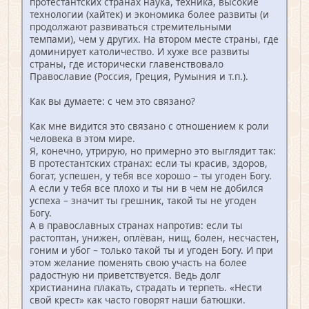
протестантских странах наука, техника, высокие
технологии (хайтек) и экономика более развиты (и
продолжают развиваться стремительными
темпами), чем у других. На втором месте страны, где
доминирует католичество. И хуже все развиты
страны, где исторически главенствовало
Православие (Россия, Греция, Румыния и т.п.).
Как вы думаете: с чем это связано?
Как мне видится это связано с отношением к роли
человека в этом мире.
Я, конечно, утрирую, но примерно это выглядит так:
В протестантских странах: если ты красив, здоров,
богат, успешен, у тебя все хорошо – ты угоден Богу.
А если у тебя все плохо и ты ни в чем не добился
успеха – значит ты грешник, такой ты не угоден
Богу.
А в православных странах напротив: если ты
растоптан, унижен, оплёван, нищ, болен, несчастен,
гоним и убог – только такой ты и угоден Богу. И при
этом желание поменять свою участь на более
радостную ни приветствуется. Ведь долг
христианина плакать, страдать и терпеть. «Нести
свой крест» как часто говорят наши батюшки.