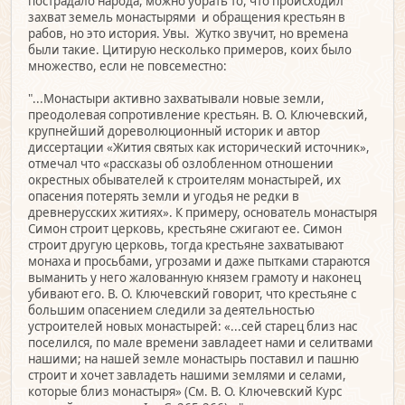
пострадало народа, можно убрать то, что происходил
захват земель монастырями и обращения крестьян в
рабов, но это история. Увы. Жутко звучит, но времена
были такие. Цитирую несколько примеров, коих было
множество, если не повсеместно:
"...Монастыри активно захватывали новые земли,
преодолевая сопротивление крестьян. В. О. Ключевский,
крупнейший дореволюционный историк и автор
диссертации «Жития святых как исторический источник»,
отмечал что «рассказы об озлобленном отношении
окрестных обывателей к строителям монастырей, их
опасения потерять земли и угодья не редки в
древнерусских житиях». К примеру, основатель монастыря
Симон строит церковь, крестьяне сжигают ее. Симон
строит другую церковь, тогда крестьяне захватывают
монаха и просьбами, угрозами и даже пытками стараются
выманить у него жалованную князем грамоту и наконец
убивают его. В. О. Ключевский говорит, что крестьяне с
большим опасением следили за деятельностью
устроителей новых монастырей: «...сей старец близ нас
поселился, по мале времени завладеет нами и селитвами
нашими; на нашей земле монастырь поставил и пашню
строит и хочет завладеть нашими землями и селами,
которые близ монастыря» (См. В. О. Ключевский Курс