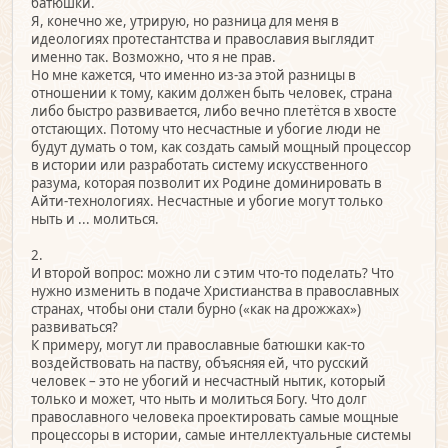
батюшки.
Я, конечно же, утрирую, но разница для меня в
идеологиях протестантства и православия выглядит
именно так. Возможно, что я не прав.
Но мне кажется, что именно из-за этой разницы в
отношении к тому, каким должен быть человек, страна
либо быстро развивается, либо вечно плетётся в хвосте
отстающих. Потому что несчастные и убогие люди не
будут думать о том, как создать самый мощный процессор
в истории или разработать систему искусственного
разума, которая позволит их Родине доминировать в
Айти-технологиях. Несчастные и убогие могут только
ныть и ... молиться.
2.
И второй вопрос: можно ли с этим что-то поделать? Что
нужно изменить в подаче Христианства в православных
странах, чтобы они стали бурно («как на дрожжах»)
развиваться?
К примеру, могут ли православные батюшки как-то
воздействовать на паству, объясняя ей, что русский
человек – это не убогий и несчастный нытик, который
только и может, что ныть и молиться Богу. Что долг
православного человека проектировать самые мощные
процессоры в истории, самые интеллектуальные системы