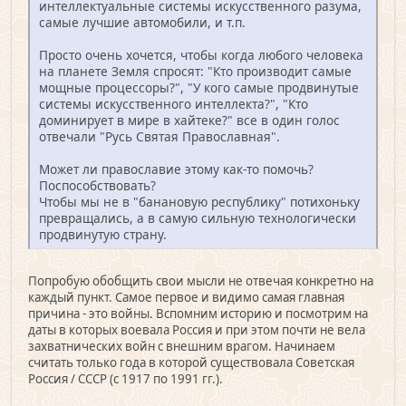
интеллектуальные системы искусственного разума,
самые лучшие автомобили, и т.п.
Просто очень хочется, чтобы когда любого человека
на планете Земля спросят: "Кто производит самые
мощные процессоры?", "У кого самые продвинутые
системы искусственного интеллекта?", "Кто
доминирует в мире в хайтеке?" все в один голос
отвечали "Русь Святая Православная".
Может ли православие этому как-то помочь?
Поспособствовать?
Чтобы мы не в "банановую республику" потихоньку
превращались, а в самую сильную технологически
продвинутую страну.
Попробую обобщить свои мысли не отвечая конкретно на
каждый пункт. Самое первое и видимо самая главная
причина - это войны. Вспомним историю и посмотрим на
даты в которых воевала Россия и при этом почти не вела
захватнических войн с внешним врагом. Начинаем
считать только года в которой существовала Советская
Россия / СССР (с 1917 по 1991 гг.).