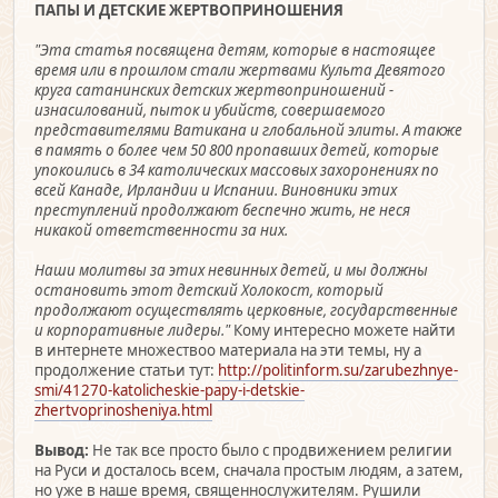
ПАПЫ И ДЕТСКИЕ ЖЕРТВОПРИНОШЕНИЯ
"Эта статья посвящена детям, которые в настоящее
время или в прошлом стали жертвами Культа Девятого
круга сатанинских детских жертвоприношений -
изнасилований, пыток и убийств, совершаемого
представителями Ватикана и глобальной элиты. А также
в память о более чем 50 800 пропавших детей, которые
упокоились в 34 католических массовых захоронениях по
всей Канаде, Ирландии и Испании. Виновники этих
преступлений продолжают беспечно жить, не неся
никакой ответственности за них.
Наши молитвы за этих невинных детей, и мы должны
остановить этот детский Холокост, который
продолжают осуществлять церковные, государственные
и корпоративные лидеры."
Кому интересно можете найти
в интернете множествоо материала на эти темы, ну а
продолжение статьи тут:
http://politinform.su/zarubezhnye-
smi/41270-katolicheskie-papy-i-detskie-
zhertvoprinosheniya.html
Вывод:
Не так все просто было с продвижением религии
на Руси и досталось всем, сначала простым людям, а затем,
но уже в наше время, священнослужителям. Рушили