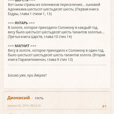
===
ШЕРСТЬ
===
Вот сыны страны из пленников переселения... сыновей
Адоникама шестьсот шестьдесят шесть; (Первая книга
Ездры, глава 1 стихи 1, 13)
===
ЯНТАРЬ
===
В золоте, которое приходило Соломону в каждый год,
весу было шестьсот шестьдесят шесть талантов золотых...
(Третья книга Царств, глава 10 стих 14)
===
МАГНИТ
===
Весу в золоте, которое приходило к Соломону в один год,
было шестьсот шестьдесят шесть талантов золота. (Вторая
книга Паралипоменон, глава 9 стих 13)
Близко уже, при дверях?
Дионисий
гость
апреля 02, 2019, 08:12:16
#1