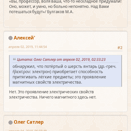
«Вы, профессор, воля ваша, что-то нескладное придумали!
Оно, может, и умно, но больно непонятно. Над Вами
потешаться будут»/ Булгаков М.А.
Алексей'
апреля 02, 2019, 11:44:54
#2
Цитата: Олег Сатлер от апреля 02, 2019, 02:33:23
обнаружил, что потёртый о шерсть янтарь (др.-греч.
ἤλεκτρον: электрон) приобретает способность
притягивать лёгкие предметы; это проявление
магнитных свойств электричества.
Нет. Это проявление электрических свойств
электричества. Ничего магнитного здесь нет.
Олег Сатлер
апреля 04, 2019, 06:03:48