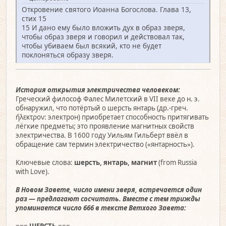
Откровение святого Иоанна Богослова. Глава 13,
стих 15
15 И дано ему было вложить дух в образ зверя,
чтобы образ зверя и говорил и действовал так,
чтобы убиваем был всякий, кто не будет
поклоняться образу зверя.
История открытия электричества человеком:
Греческий философ Фалес Милетский в VII веке до н. э.
обнаружил, что потёртый о шерсть янтарь (др.-греч.
ἤλεκτρον: электрон) приобретает способность притягивать
лёгкие предметы; это проявление магнитных свойств
электричества. В 1600 году Уильям Гильберт ввёл в
обращение сам термин электричество («янтарность»).
Ключевые слова:
шерсть, янтарь, магнит
(from Russia
with Love).
В Новом Завете, число имени зверя, встречается один
раз — предлагают сосчитать. Вместе с тем трижды
упоминается число 666 в тексте Ветхого Завета: