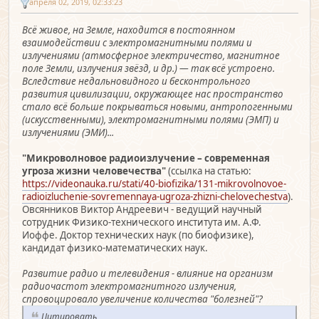
апреля 02, 2019, 02:33:23
Всё живое, на Земле, находится в постоянном
взаимодействии с электромагнитными полями и
излучениями (атмосферное электричество, магнитное
поле Земли, излучения звёзд, и др.) — так всё устроено.
Вследствие недальновидного и бесконтрольного
развития цивилизации, окружающее нас пространство
стало всё больше покрываться новыми, антропогенными
(искусственными), электромагнитными полями (ЭМП) и
излучениями (ЭМИ)...
"Микроволновое радиоизлучение – современная
угроза жизни человечества"
(ссылка на статью:
https://videonauka.ru/stati/40-biofizika/131-mikrovolnovoe-
radioizluchenie-sovremennaya-ugroza-zhizni-chelovechestva
).
Овсянников Виктор Андреевич - ведущий научный
сотрудник Физико-технического института им. А.Ф.
Иоффе. Доктор технических наук (по биофизике),
кандидат физико-математических наук.
Развитие радио и телевидения - влияние на организм
радиочастот электромагнитного излучения,
спровоцировало увеличение количества "болезней"?
Цитировать