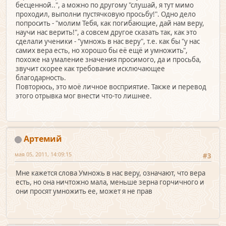
бесценной..", а можно по другому "слушай, я тут мимо
проходил, выполни пустячковую просьбу!". Одно дело
попросить - "молим Тебя, как погибающие, дай нам веру,
научи нас верить!", а совсем другое сказать так, как это
сделали ученики - "умножь в нас веру", т.е. как бы "у нас
самих вера есть, но хорошо бы её ещё и умножить",
похоже на умаление значения просимого, да и просьба,
звучит скорее как требование исключающее
благодарность.
Повторюсь, это моё личное восприятие. Также и перевод
этого отрывка мог внести что-то лишнее.
Артемий
мая 05, 2011, 14:09:15
#3
Мне кажется слова Умножь в нас веру, означают, что вера
есть, но она ничтожно мала, меньше зерна горчичного и
они просят умножить ее, может я не прав