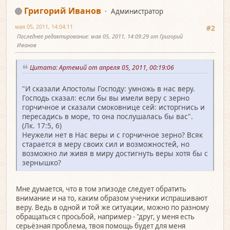
Григорий Иванов
Администратор
мая 05, 2011, 14:04:11
#2
Последнее редактирование
: мая 05, 2011, 14:09:29 от Григорий
Иванов
Цитата: Артемий от апреля 05, 2011, 00:19:06
"И сказали Апостолы Господу: умножь в нас веру.
Господь сказал: если бы вы имели веру с зерно
горчичное и сказали смоковнице сей: исторгнись и
пересадись в море, то она послушалась бы вас".
(Лк. 17:5, 6)
Неужели нет в Нас веры и с горчичное зерно? Всяк
старается в меру своих сил и возможностей, но
возможно ли живя в миру достигнуть веры хотя бы с
зернышко?
Мне думается, что в том эпизоде следует обратить
внимание и на то, каким образом ученики испрашивают
веру. Ведь в одной и той же ситуации, можно по разному
обращаться с просьбой, например - "друг, у меня есть
серьёзная проблема, твоя помощь будет для меня