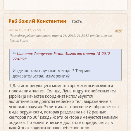
Раб божий Константин
гость
марта 18, 2012, 22:50:51
#26
Последнее редактирование
: марта 26, 2012, 21:23:52 от Священник
Роман Зимин
Цитата: Священник Роман Зимин от марта 18, 2012,
22:49:28
И где же там научные методы? Теории,
доказательства, измерения?
1.Для интересующего момента времени вычисляются
положения планет, Солнца, Луны и других небесных тел.
[spoiler]В качестве координат используются
эклиптические долготы небесных тел, выраженные в
угловых градусах. Эклиптика в гороскопе изображается в
виде окружности, которая разделена на 12 равных
секторов по 30° каждый; эти сектора именуются знаками
зодиака. По эклиптическим долготам определяется, в
какой знак зодиака попало небесное тело.