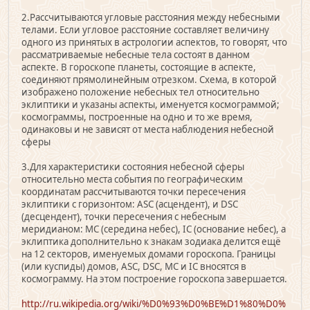
2.Рассчитываются угловые расстояния между небесными
телами. Если угловое расстояние составляет величину
одного из принятых в астрологии аспектов, то говорят, что
рассматриваемые небесные тела состоят в данном
аспекте. В гороскопе планеты, состоящие в аспекте,
соединяют прямолинейным отрезком. Схема, в которой
изображено положение небесных тел относительно
эклиптики и указаны аспекты, именуется космограммой;
космограммы, построенные на одно и то же время,
одинаковы и не зависят от места наблюдения небесной
сферы
3.Для характеристики состояния небесной сферы
относительно места события по географическим
координатам рассчитываются точки пересечения
эклиптики с горизонтом: ASC (асцендент), и DSC
(десцендент), точки пересечения с небесным
меридианом: MC (середина небес), IC (основание небес), а
эклиптика дополнительно к знакам зодиака делится ещё
на 12 секторов, именуемых домами гороскопа. Границы
(или куспиды) домов, ASC, DSC, MC и IC вносятся в
космограмму. На этом построение гороскопа завершается.
http://ru.wikipedia.org/wiki/%D0%93%D0%BE%D1%80%D0%