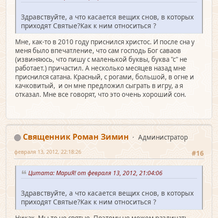
Здравствуйте, а что касается вещих снов, в которых
приходят Святые?Как к ним относиться ?
Мне, как-то в 2010 году приснился христос. И после сна у
меня было впечатление, что сам господь Бог саваов
(извиняюсь, что пишу с маленькой буквы, буква "с" не
работает.) причастил. А несколько месяцев назад мне
приснился сатана. Красный, с рогами, большой, в огне и
качковитый, и он мне предложил сыграть в игру, а я
отказал. Мне все говорят, что это очень хороший сон.
Священник Роман Зимин
Администратор
февраля 13, 2012, 22:18:26
#16
Цитата: МариЯ! от февраля 13, 2012, 21:04:06
Здравствуйте, а что касается вещих снов, в которых
приходят Святые?Как к ним относиться ?
Никак. Мы-то не святые. Поэтому не можем различать