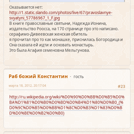
Оказывается нет:
http://1.static.slando.com/photos/live/67/pravoslavnye-
svyatyni_57786967_1_F.jpg
В книге православные святыни, Надежда Ионина,
издательство Роосса, на 170 странице про это написано.
серафимо-Дивеевская женская обитель
я прочитал про то как монашке, приснилась Богородица и
Она сказала ей идти и основать монастырь.
Это была Агафия семеновна Мельгунова.
Раб божий Константин
гость
марта 18, 2012, 20:17:04
#23
http://ru.wikipedia.org/wiki/%D0%90%D0%BB%D0%B5%D0%
BA%D1%81%D0%B0%D0%BD%D0%B4%D1%80%D0%B0_(%
D0%9C%D0%B5%D0%BB%D1%8C%D0%B3%D1%83%D0%B
D%D0%BE%D0%B2%D0%B0)