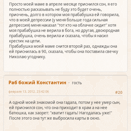
Просто моей маме в апреле месяце приснился сон, я его
полностью расказывать не буду это будет очень,
приочень, долго в котором моя прабабушка ей говорила,
что в моей депрессии (у меня больше года сильная
депрессия) меня наказал "тот кто на облачке сидит" хотя
моя прабабушка не верила в бога, но другая, двоюродная
прабабушка, очень верила и сказала, чтобы я насил
крестик на цепи.
Прабабушка моей маме снится второй раз, однажды она
ей приснилась в 90, сказала, чтобы она поставила свечку
Николаю угоднику.
Раб божий Константин
гость
февраля 13, 2012, 23:42:06
#20
А одной моей знакомой она гадала, потом у нее умер сын,
ей приснился сон, что она приходит в храм а на нее
батюшка, как заорет: "хватит гадать! Нагодалась уже!"
После этого она тут же выбросила карты в окно.