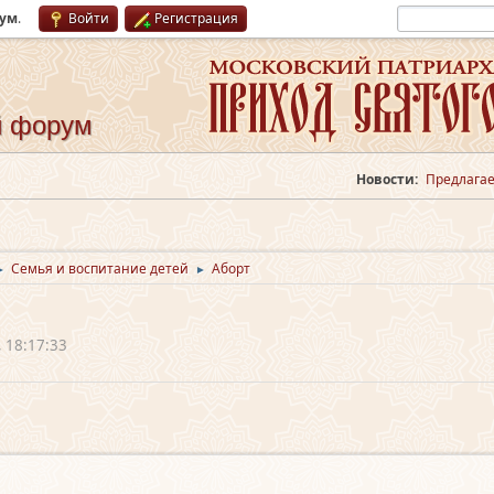
рум
.
Войти
Регистрация
й форум
Новости:
Предлагае
Семья и воспитание детей
Аборт
►
►
 18:17:33