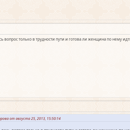
есь вопрос только в трудности пути и готова ли женщина по нему ид
рова от августа 25, 2013, 15:50:14