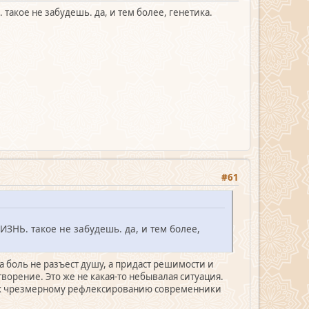
такое не забудешь. да, и тем более, генетика.
#61
ЗНЬ. такое не забудешь. да, и тем более,
эта боль не разъест душу, а придаст решимости и
ворение. Это же не какая-то небывалая ситуация.
е к чрезмерному рефлексированию современники