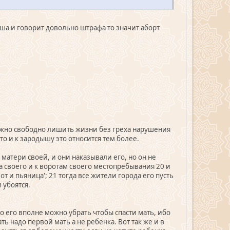
ша и говорит довольно штрафа то значит аборт
ожно свободно лишить жизни без греха нарушения
то и к зародышу это относится тем более.
матери своей, и они наказывали его, но он не
да своего и к воротам своего местопребывания 20 и
т и пьяница'; 21 тогда все жители города его пусть
 убоятся.
о его вполне можно убрать чтобы спасти мать, ибо
ть надо первой мать а не ребенка. Вот так же и в