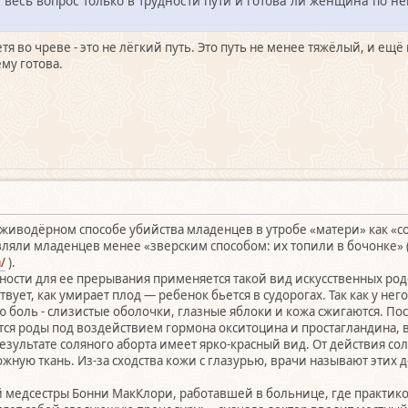
. весь вопрос только в трудности пути и готова ли женщина по н
тя во чреве - это не лёгкий путь. Это путь не менее тяжёлый, и ещё 
му готова.
м живодёрном способе убийства младенцев в утробе «матери» как «
яли младенцев менее «зверским способом: их топили в бочонке» 
/
).
ости для ее прерывания применяется такой вид искусственных родов
вует, как умирает плод — ребенок бьется в судорогах. Так как у не
 боль - слизистые оболочки, глазные яблоки и кожа сжигаются. По
ся роды под воздействием гормона окситоцина и простагландина,
езультате соляного аборта имеет ярко-красный вид. От действия со
жную ткань. Из-за сходства кожи с глазурью, врачи называют этих 
й медсестры Бонни МакКлори, работавшей в больнице, где практик