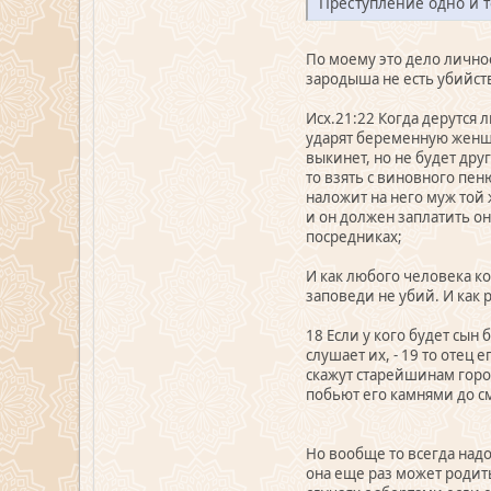
Преступление одно и т
По моему это дело лично
зародыша не есть убийст
Исх.21:22 Когда дерутся 
ударят беременную женщ
выкинет, но не будет дру
то взять с виновного пен
наложит на него муж той
и он должен заплатить о
посредниках;
И как любого человека к
заповеди не убий. И как 
18 Если у кого будет сын
слушает их, - 19 то отец
скажут старейшинам город
побьют его камнями до см
Но вообще то всегда надо
она еще раз может родить 