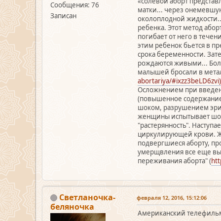
«солевой аборт представ
Сообщения: 76
матки... через онемевшу
Записан
околоплодной жидкости..
ребенка. Этот метод абор
погибает от него в течен
этим ребенок бьется в п
срока беременности. Зат
рождаются живыми... Бол
малышей бросали в метал
abortariya/#ixzz3beLD6zvi)
Осложнением при введен
(повышенное содержание 
шоком, разрушением эри
женщины испытывает шок,
"растерянность". Наступ
циркулирующей крови. Же
подвергшиеся аборту, пр
умерщвления все еще вы
переживания аборта" (
htt
Светланочка-
февраля 12, 2016, 15:12:06
беляночка
Американский телефильм (д