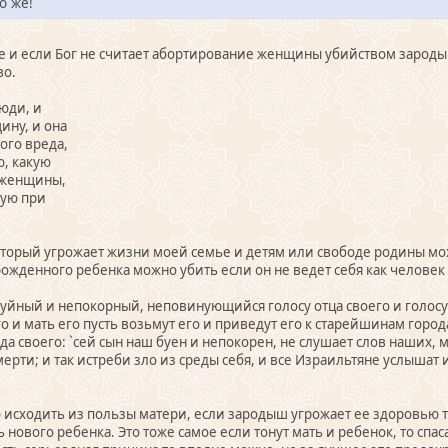
о же!
е и если Бог не считает абортирование женщины убийством зароды
во.
люди, и
ину, и она
гого вреда,
ю, какую
 женщины,
ную при
оторый угрожает жизни моей семье и детям или свободе родины м
рожденного ребенка можно убить если он не ведет себя как человек 
 буйный и непокорный, неповинующийся голосу отца своего и голосу 
 его и мать его пусть возьмут его и приведут его к старейшинам горо
а своего: `сей сын наш буен и непокорен, не слушает слов наших, мо
ерти; и так истреби зло из среды себя, и все Израильтяне услышат и
 исходить из пользы матери, если зародыш угрожает ее здоровью т
нового ребенка. Это тоже самое если тонут мать и ребенок, то спаса