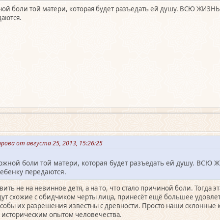
ой боли той матери, которая будет разъедать ей душу. ВСЮ ЖИЗНЬ. 
даются.
рова от августа 25, 2013, 15:26:25
ожной боли той матери, которая будет разъедать ей душу. ВСЮ ЖИ
ребенку передаются.
вить не на невинное детя, а на то, что стало причиной боли. Тогда 
будут схожие с обидчиком черты лица, принесёт ещё большее удовлет
особы их разрешения известны с древности. Просто наши склонны
 историческим опытом человечества.