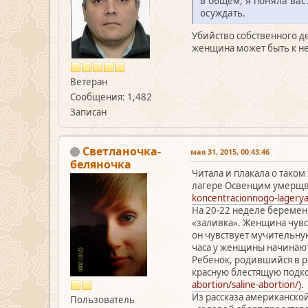
в общем, я поняла вас
осуждать.
Убийство собственного де
женщина может быть к не
Ветеран
Сообщения: 1,482
Записан
Светланочка-
мая 31, 2015, 00:43:46
беляночка
Читала и плакала о тако
лагере Освенцим умерщвл
koncentracionnogo-lagerya
На 20-22 неделе беременн
«заливка». Женщина чувст
он чувствует мучительную
часа у женщины начинают
Ребенок, родившийся в р
красную блестящую подко
abortion/saline-abortion/).
Из рассказа американско
Пользователь