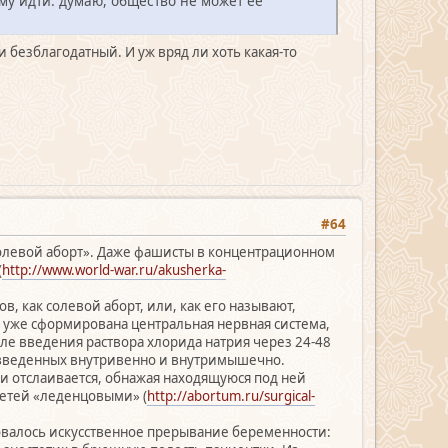
ему идти. думаю, общество не может ее
и безблагодатный. И уж вряд ли хоть какая-то
#64
солевой аборт». Даже фашисты в концентрационном
(
http://www.world-war.ru/akusherka-
, как солевой аборт, или, как его называют,
го уже сформирована центральная нервная система,
сле введения раствора хлорида натрия через 24-48
 введенных внутривенно и внутримышечно.
ли отслаивается, обнажая находящуюся под ней
детей «леденцовыми» (
http://abortum.ru/surgical-
овалось искусственное прерывание беременности: