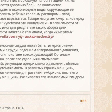
й анестетик в брюшную полость пациентки. Из
вается довольно большое количество
падает в околоплодные воды, окружающие ее
травить ребенка солевым раствором – плод
нают взрываться. Вскоре наступает смерть, но перед
" чувствуют эти конвульсии – в зависимости от
иногда в результате такого аборта дети
чти ничего не сознавали, когда их мертвых
y-otkrovennyiy-rasskaz-medsestryi-
еносные сосуды может быть гипернатриемия
ями в груди, падением артериального давления,
ости поистине всесокрушающий! Организм
на, после его удаления испытывают
ий, регуляции артериального давления, объема
утомляемость. В развитых странах женщины,
назначенные для развития эмбриона, после его
у женщины. Развивается так называемый "синдром
#65
96) Страна- США