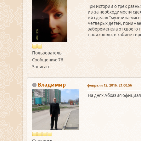
Три истории о трех разн
из-за необходимости сдел
ей сделал "мужчина-мясн
четверых детей, понимает
забеременела от своего п
произошло, в кабинет вр
Пользователь
Сообщения: 76
Записан
Владимир
февраля 12, 2016, 21:00:56
На днях Абхазия официал
Старожил