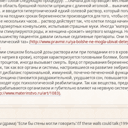
ляет собой следующую процедуру: ...сначала доктор вводит местны
ю область брюшной полости шприцем с длинной иголкой... выкачи
. и вводится гипертонический едкий солевой раствор, который по
та на поздних сроках беременности производится для того, чтобы о
ие нескольких часов... раствор действует так, что клетки плода начи
редсмертных конвульсиях, испытывая страшные муки. Иногда "матери
ем стимулируются роды, и женщина «рожает» мертвого младенца. Но 
ьшинству пациенток давали сильные седативные препараты. Они по
лический таз» (
http://www.pravmir.ru/ya-bolshe-ne-mogla-ubivat-dete
.
ии слишком большой дозы раствора или при попадании его в кров
натрия в крови), которая характеризуется головными болями, бол
троцитов, иногда вызывает смерть. Вред от прерывания беременн
 так как все органы и системы, настроившиеся на развитие эмбрио
ает дисбаланс гормональной, иммунной, почечно-печеночной функц
нщина становится раздражительной, ухудшается сон, повышается 
оходят курс психологической реабилитации. Так как вещества, пред
рабатываются организмом и губительно влияют на нервную систем
p://www.materinstvo.ru/art/1083).
рама) "Если бы стены могли говорить"/If these walls could talk (19