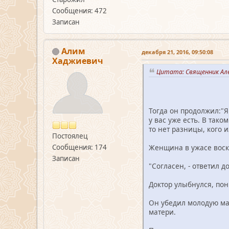
Сообщения: 472
Записан
Алим
декабря 21, 2016, 09:50:08
Хаджиевич
Цитата: Священник Але
Тогда он продолжил:"Я 
у вас уже есть. В так
то нет разницы, кого 
Постоялец
Сообщения: 174
Женщина в ужасе воскл
Записан
"Согласен, - ответил 
Доктор улыбнулся, пон
Он убедил молодую мам
матери.