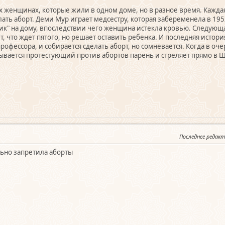
ых женщинах, которые жили в одном доме, но в разное время. Каж
ать аборт. Деми Мур играет медсестру, которая забеременела в 195
ик" на дому, впоследствии чего женщина истекла кровью. Следующая
, что ждет пятого, но решает оставить ребенка. И последняя история
рофессора, и собирается сделать аборт, но сомневается. Когда в оче
ывается протестующий против абортов парень и стреляет прямо в Ш
Последнее редак
ьно запретила аборты