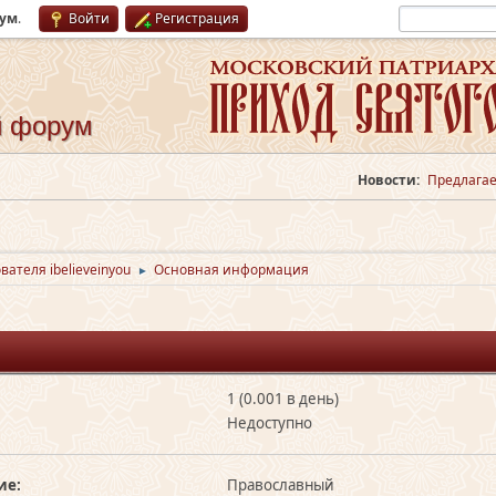
рум
.
Войти
Регистрация
й форум
Новости:
Предлагае
ателя ibelieveinyou
Основная информация
►
1 (0.001 в день)
Недоступно
ие:
Православный