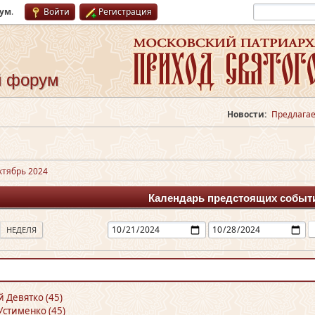
рум
.
Войти
Регистрация
й форум
Новости:
Предлагае
ктябрь 2024
Календарь предстоящих событ
НЕДЕЛЯ
й Девятко (45)
Устименко (45)