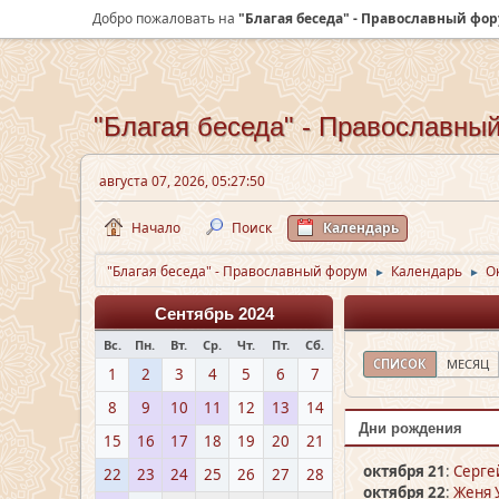
Добро пожаловать на
"Благая беседа" - Православный фо
"Благая беседа" - Православны
августа 07, 2026, 05:27:50
Начало
Поиск
Календарь
"Благая беседа" - Православный форум
Календарь
О
►
►
Сентябрь 2024
Вс.
Пн.
Вт.
Ср.
Чт.
Пт.
Сб.
СПИСОК
МЕСЯЦ
1
2
3
4
5
6
7
8
9
10
11
12
13
14
Дни рождения
15
16
17
18
19
20
21
октября 21
:
Серге
22
23
24
25
26
27
28
октября 22
:
Женя 