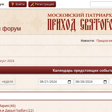
рум
.
Войти
Регистрация
й форум
Новости:
Предлагае
вгуст 2024
Календарь предстоящих событ
НЕДЕЛЯ
ария (46)
а и Дарья Горбач (22)