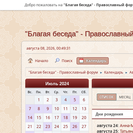
Добро пожаловать на
"Благая беседа" - Православный фо
"Благая беседа" - Православны
августа 08, 2026, 00:49:31
Начало
Поиск
Календарь
"Благая беседа" - Православный форум
Календарь
А
►
►
Июль 2024
Вс.
Пн.
Вт.
Ср.
Чт.
Пт.
Сб.
СПИСОК
МЕСЯЦ
1
2
3
4
5
6
7
8
9
10
11
12
13
Дни рождения
14
15
16
17
18
19
20
августа 24
:
Анна-М
21
22
23
24
25
26
27
августа 25
:
Татьян