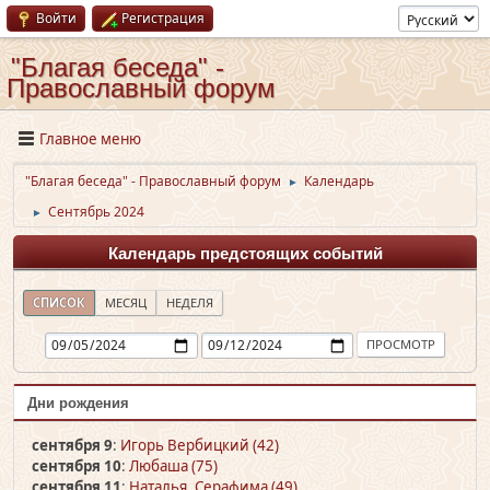
Войти
Регистрация
"Благая беседа" -
Православный форум
Главное меню
"Благая беседа" - Православный форум
Календарь
►
Сентябрь 2024
►
Календарь предстоящих событий
СПИСОК
МЕСЯЦ
НЕДЕЛЯ
Дни рождения
сентября 9
:
Игорь Вербицкий (42)
сентября 10
:
Любаша (75)
сентября 11
:
Наталья
,
Серафима (49)