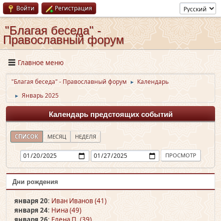
Войти
Регистрация
"Благая беседа" -
Православный форум
Главное меню
"Благая беседа" - Православный форум
Календарь
►
Январь 2025
►
Календарь предстоящих событий
СПИСОК
МЕСЯЦ
НЕДЕЛЯ
Дни рождения
января 20
:
Иван Иванов (41)
января 24
:
Нина (49)
января 26
:
Елена П. (39)