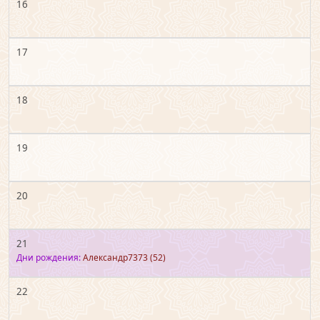
16
17
18
19
20
21
Дни рождения:
Александр7373
(52)
22