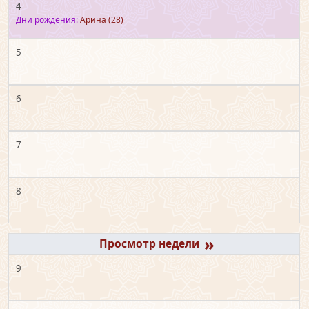
4
Дни рождения:
Арина
(28)
5
6
7
8
»
9