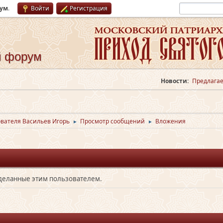
рум
.
Войти
Регистрация
й форум
Новости:
Предлагае
вателя Васильев Игорь
Просмотр сообщений
Вложения
►
►
сделанные этим пользователем.