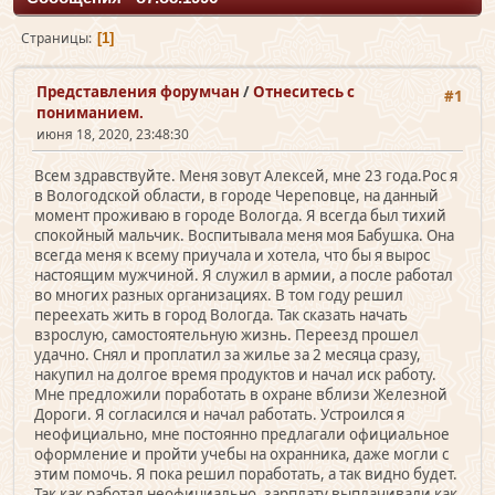
Страницы
1
Представления форумчан
/
Отнеситесь с
#1
пониманием.
июня 18, 2020, 23:48:30
Всем здравствуйте. Меня зовут Алексей, мне 23 года.Рос я
в Вологодской области, в городе Череповце, на данный
момент проживаю в городе Вологда. Я всегда был тихий
спокойный мальчик. Воспитывала меня моя Бабушка. Она
всегда меня к всему приучала и хотела, что бы я вырос
настоящим мужчиной. Я служил в армии, а после работал
во многих разных организациях. В том году решил
переехать жить в город Вологда. Так сказать начать
взрослую, самостоятельную жизнь. Переезд прошел
удачно. Снял и проплатил за жилье за 2 месяца сразу,
накупил на долгое время продуктов и начал иск работу.
Мне предложили поработать в охране вблизи Железной
Дороги. Я согласился и начал работать. Устроился я
неофициально, мне постоянно предлагали официальное
оформление и пройти учебы на охранника, даже могли с
этим помочь. Я пока решил поработать, а так видно будет.
Так как работал неофициально, зарплату выплачивали как