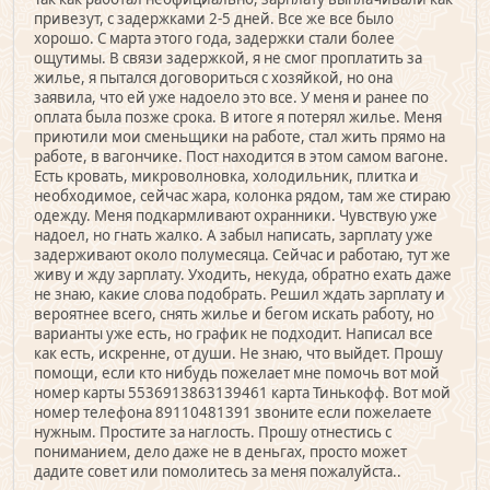
привезут, с задержками 2-5 дней. Все же все было
хорошо. С марта этого года, задержки стали более
ощутимы. В связи задержкой, я не смог проплатить за
жилье, я пытался договориться с хозяйкой, но она
заявила, что ей уже надоело это все. У меня и ранее по
оплата была позже срока. В итоге я потерял жилье. Меня
приютили мои сменьщики на работе, стал жить прямо на
работе, в вагончике. Пост находится в этом самом вагоне.
Есть кровать, микроволновка, холодильник, плитка и
необходимое, сейчас жара, колонка рядом, там же стираю
одежду. Меня подкармливают охранники. Чувствую уже
надоел, но гнать жалко. А забыл написать, зарплату уже
задерживают около полумесяца. Сейчас и работаю, тут же
живу и жду зарплату. Уходить, некуда, обратно ехать даже
не знаю, какие слова подобрать. Решил ждать зарплату и
вероятнее всего, снять жилье и бегом искать работу, но
варианты уже есть, но график не подходит. Написал все
как есть, искренне, от души. Не знаю, что выйдет. Прошу
помощи, если кто нибудь пожелает мне помочь вот мой
номер карты 5536913863139461 карта Тинькофф. Вот мой
номер телефона 89110481391 звоните если пожелаете
нужным. Простите за наглость. Прошу отнестись с
пониманием, дело даже не в деньгах, просто может
дадите совет или помолитесь за меня пожалуйста..