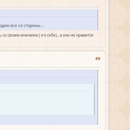
даю все со стороны...
со своим мнением ( я о себе) , а оно не нравится
#8