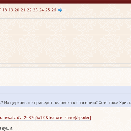
7
18
19
20
21
22
23
24
25
26
8
? Их церковь не приведет человека к спасению? Хотя тоже Христ
com/watch?v=2-lB7q5x1j0&feature=share[/spoiler]
я души.