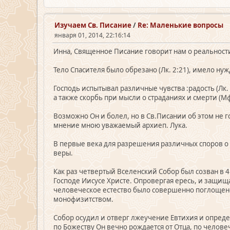
Изучаем Св. Писание
/
Re: Маленькие вопросы
января 01, 2014, 22:16:14
Инна, Священное Писание говорит нам о реальност
Тело Спасителя было обрезано (Лк. 2:21), имело нужд
Господь испытывал различные чувства :радость (Лк. 10
а также скорбь при мысли о страданиях и смерти (Мф
Возможно Он и болел, но в Св.Писании об этом не г
мнение мною уважаемый архиеп. Лука.
В первые века для разрешения различных споров о 
веры.
Как раз четвертый Вселенский Собор был созван в 
Господе Иисусе Христе. Опровергая ересь, и защищая
человеческое естество было совершенно поглощено
монофизитством.
Собор осудил и отверг лжеучение Евтихия и опред
по Божеству Он вечно рождается от Отца, по челове