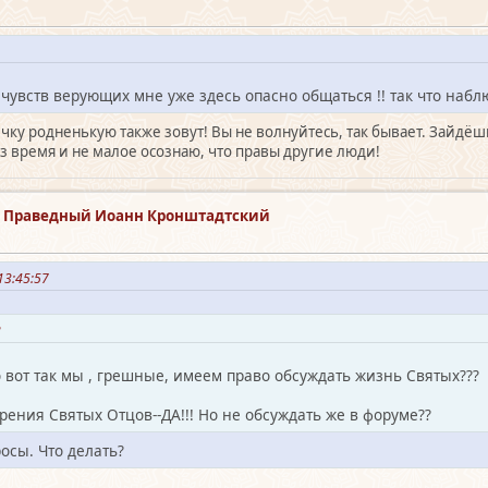
чувств верующих мне уже здесь опасно общаться !! так что наблю
ку родненькую также зовут! Вы не волнуйтесь, так бывает. Зайдёшь 
з время и не малое осознаю, что правы другие люди!
й Праведный Иоанн Кронштадтский
13:45:57
52
о вот так мы , грешные, имеем право обсуждать жизнь Святых???
рения Святых Отцов--ДА!!! Но не обсуждать же в форуме??
осы. Что делать?