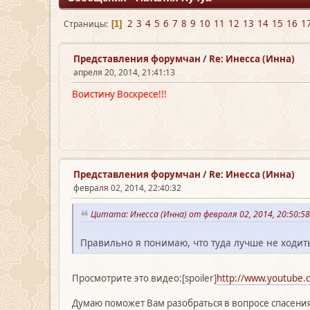
2
3
4
5
6
7
8
9
10
11
12
13
14
15
16
1
Страницы
1
Представления форумчан
/
Re: Инесса (Инна)
апреля 20, 2014, 21:41:13
Воистину Воскресе!!!
Представления форумчан
/
Re: Инесса (Инна)
февраля 02, 2014, 22:40:32
Цитата: Инесса (Инна) от февраля 02, 2014, 20:50:5
Правильно я понимаю, что туда лучше не ходить
Просмотрите это видео:[spoiler]
http://www.youtube.
Думаю поможет Вам разобраться в вопросе спасени