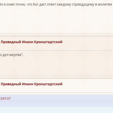
 Но я знаю точно, что Бог даст ответ каждому страждущему в молит
й Праведный Иоанн Кронштадтский
з дел мертва".
й Праведный Иоанн Кронштадтский
23:01:57
44