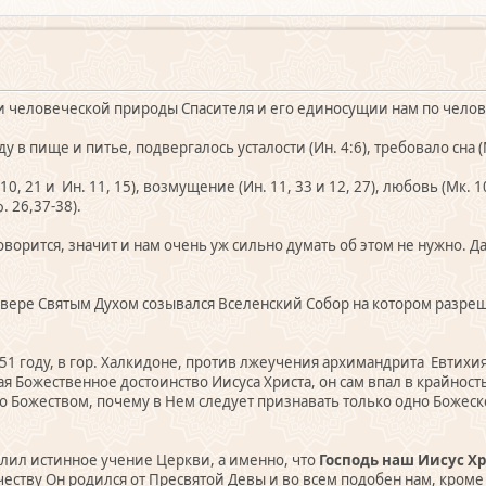
и человеческой природы Спасителя и его единосущии нам по челов
у в пище и питье, подвергалось усталости (Ин. 4:6), требовало сна (М
, 21 и Ин. 11, 15), возмущение (Ин. 11, 33 и 12, 27), любовь (Мк. 10
. 26,37-38).
оворится, значит и нам очень уж сильно думать об этом не нужно. 
вере Святым Духом созывался Вселенский Собор на котором разреш
451 году, в гор. Халкидоне, против лжеучения архимандрита Евтихи
 Божественное достоинство Иисуса Христа, он сам впал в крайность,
 Божеством, почему в Нем следует признавать только одно Божеско
елил истинное учение Церкви, а именно, что
Господь наш Иисус Х
честву Он родился от Пресвятой Девы и во всем подобен нам, кроме 