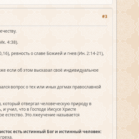
#3
ечеству.
к. 4:38).
,16), ревность о славе Божией и гнев (Ин. 2:14-21),
Даже если об этом высказал своё индивидуальное
ался вопрос о тех или иных догмах православной
я, который отвергал человеческую природу в
 и учил, что в Господе Иисусе Христе
е естество. Это лжеучение называется
ристос есть истинный Бог и истинный человек
:
греха.