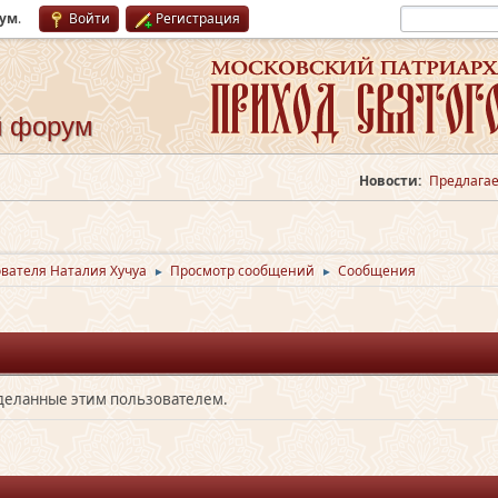
рум
.
Войти
Регистрация
й форум
Новости:
Предлагае
вателя Наталия Хучуа
Просмотр сообщений
Сообщения
►
►
сделанные этим пользователем.