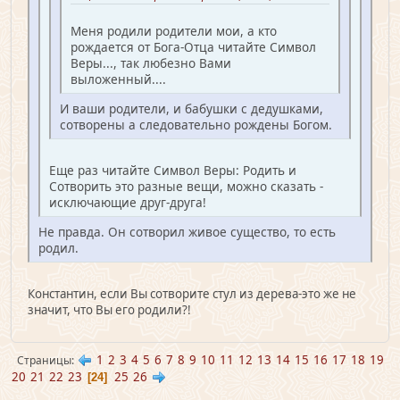
Меня родили родители мои, а кто
рождается от Бога-Отца читайте Символ
Веры..., так любезно Вами
выложенный....
И ваши родители, и бабушки с дедушками,
сотворены а следовательно рождены Богом.
Еще раз читайте Символ Веры: Родить и
Сотворить это разные вещи, можно сказать -
исключающие друг-друга!
Не правда. Он сотворил живое существо, то есть
родил.
Константин, если Вы сотворите стул из дерева-это же не
значит, что Вы его родили?!
1
2
3
4
5
6
7
8
9
10
11
12
13
14
15
16
17
18
19
Страницы
20
21
22
23
25
26
24