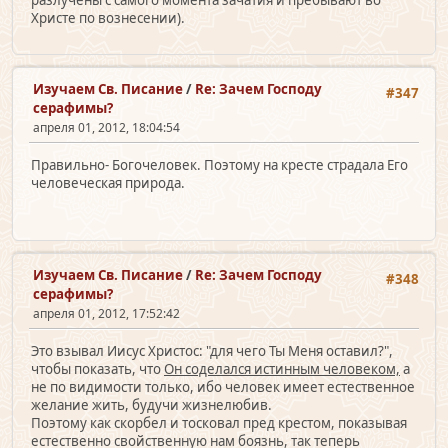
разлучены с самого момента зачатия и пребывают во
Христе по вознесении).
Изучаем Св. Писание
/
Re: Зачем Господу
#347
серафимы?
апреля 01, 2012, 18:04:54
Правильно- Богочеловек. Поэтому на кресте страдала Его
человеческая природа.
Изучаем Св. Писание
/
Re: Зачем Господу
#348
серафимы?
апреля 01, 2012, 17:52:42
Это взывал Иисус Христос: "для чего Ты Меня оставил?",
чтобы показать, что
Он соделался истинным человеком,
а
не по видимости только, ибо человек имеет естественное
желание жить, будучи жизнелюбив.
Поэтому как скорбел и тосковал пред крестом, показывая
естественно свойственную нам боязнь, так теперь