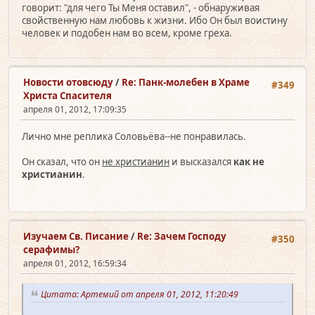
говорит: "для чего Ты Меня оставил", - обнаруживая
свойственную нам любовь к жизни. Ибо Он был воистину
человек и подобен нам во всем, кроме греха.
Новости отовсюду
/
Re: Панк-молебен в Храме
#349
Христа Спасителя
апреля 01, 2012, 17:09:35
Лично мне реплика Соловьёва--не понравилась.
Он сказал, что он
не христианин
и высказался
как не
христианин
.
Изучаем Св. Писание
/
Re: Зачем Господу
#350
серафимы?
апреля 01, 2012, 16:59:34
Цитата: Артемий от апреля 01, 2012, 11:20:49