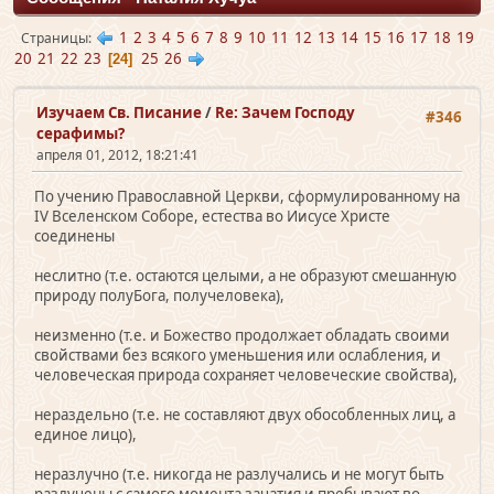
1
2
3
4
5
6
7
8
9
10
11
12
13
14
15
16
17
18
19
Страницы
20
21
22
23
25
26
24
Изучаем Св. Писание
/
Re: Зачем Господу
#346
серафимы?
апреля 01, 2012, 18:21:41
По учению Православной Церкви, сформулированному на
IV Вселенском Соборе, естества во Иисусе Христе
соединены
неслитно (т.е. остаются целыми, а не образуют смешанную
природу полуБога, получеловека),
неизменно (т.е. и Божество продолжает обладать своими
свойствами без всякого уменьшения или ослабления, и
человеческая природа сохраняет человеческие свойства),
нераздельно (т.е. не составляют двух обособленных лиц, а
единое лицо),
неразлучно (т.е. никогда не разлучались и не могут быть