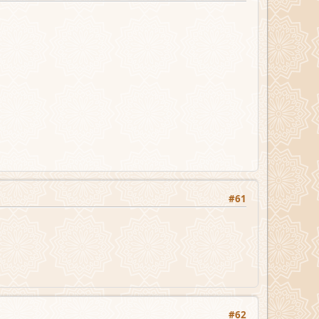
#61
#62