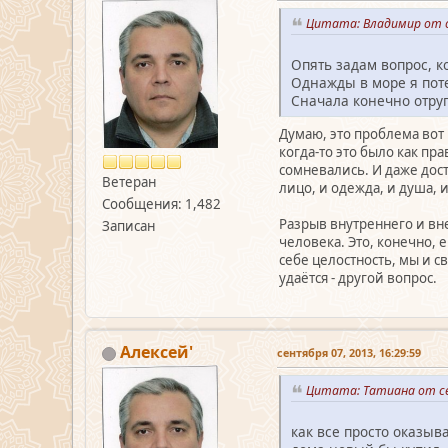
Цитата: Владимир от с
Опять задам вопрос, к
Однажды в море я поте
Сначала конечно отру
Думаю, это проблема вот
когда-то это было как п
сомневались. И даже дост
Ветеран
лицо, и одежда, и душа, 
Сообщения: 1,482
Разрыв внутреннего и вн
Записан
человека. Это, конечно,
себе целостность, мы и с
удаётся - другой вопрос.
Алексей'
сентября 07, 2013, 16:29:59
Цитата: Татиана от се
как все просто оказыв