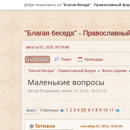
Добро пожаловать на
"Благая беседа" - Православный фо
"Благая беседа" - Православны
августа 07, 2026, 00:19:48
Начало
Поиск
Календарь
"Благая беседа" - Православный форум
Жизнь Церкви
►
Маленькие вопросы
Автор Владимир, июля 16, 2012, 16:02:10
1
2
3
4
6
7
8
9
10
11
Страницы
5
ВНИЗ
Татиана
сентября 07, 2013, 14:54:39