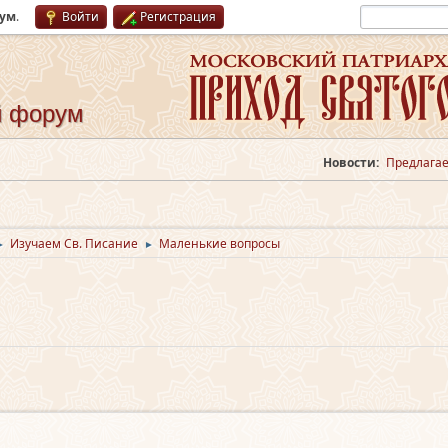
рум
.
Войти
Регистрация
й форум
Новости:
Предлагае
Изучаем Св. Писание
Маленькие вопросы
►
►