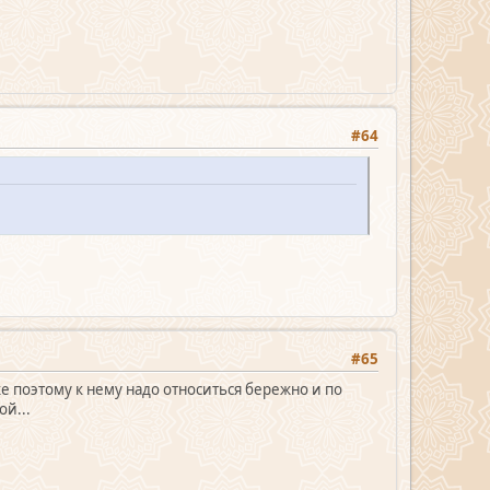
#64
#65
же поэтому к нему надо относиться бережно и по
й...