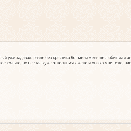
орый уже задавал: разве без крестика Бог меня меньше любит или а
ое кольцо, но не стал хуже относиться к жене и она ко мне тоже, на