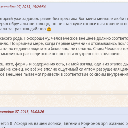
ентября 07, 2013, 15:24:54
оторый уже задавал: разве без крестика Бог меня меньше любит 
рял обручальное кольцо, но не стал хуже относиться к жене и он
гала за разгильдяйство
 какого рода. По-хорошему, человеческое внешнее должно соответ
равило. По крайней мере, когда первые мученики отказывались покл
аточно недавно людям это было вполне понятно. Слова Чехова о том
и мысли» как раз о единстве внешнего и внутреннего в человеке.
ешнего, формы и содержания есть, на мой взгляд, один из этапов д
 ещё не конец, но всё же вполне ощутимый симптом разрушения цел
воё внешнее пытаемся привести в соответствие со своим внутренним
нтября 07, 2013, 16:08:26
ается !! Исходя из вашей логики, Евгений Родионов зря жизнью ри