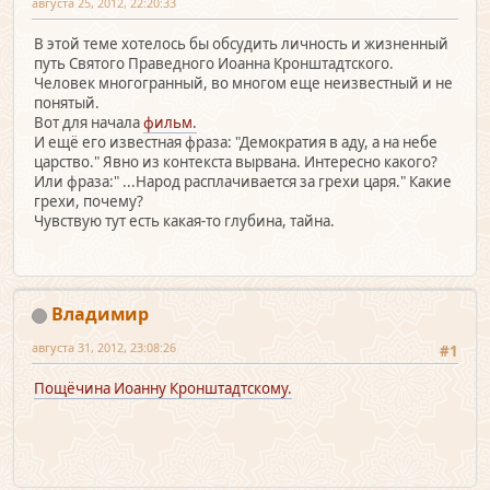
августа 25, 2012, 22:20:33
В этой теме хотелось бы обсудить личность и жизненный
путь Святого Праведного Иоанна Кронштадтского.
Человек многогранный, во многом еще неизвестный и не
понятый.
Вот для начала
фильм.
И ещё его известная фраза: "Демократия в аду, а на небе
царство." Явно из контекста вырвана. Интересно какого?
Или фраза:" ...Народ расплачивается за грехи царя." Какие
грехи, почему?
Чувствую тут есть какая-то глубина, тайна.
Владимир
августа 31, 2012, 23:08:26
#1
Пощёчина Иоанну Кронштадтскому.