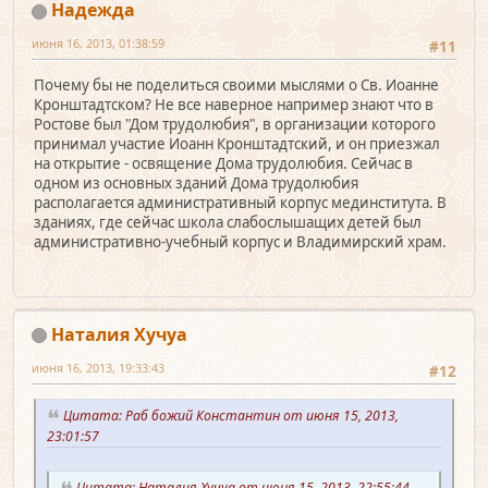
Надежда
июня 16, 2013, 01:38:59
#11
Почему бы не поделиться своими мыслями о Св. Иоанне
Кронштадтском? Не все наверное например знают что в
Ростове был "Дом трудолюбия", в организации которого
принимал участие Иоанн Кронштадтский, и он приезжал
на открытие - освящение Дома трудолюбия. Сейчас в
одном из основных зданий Дома трудолюбия
располагается административный корпус мединститута. В
зданиях, где сейчас школа слабослышащих детей был
административно-учебный корпус и Владимирский храм.
Наталия Хучуа
июня 16, 2013, 19:33:43
#12
Цитата: Раб божий Константин от июня 15, 2013,
23:01:57
Цитата: Наталия Хучуа от июня 15, 2013, 22:55:44