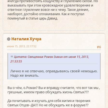
инлгда противостоять кощунству и глумлению силой. Но
выказывать при этом кровожадное удовлетворение и
ответное глумление вовсе ни к чему. Такое деяние,
наоборот, достойно оплакивания. Как и поступал
помянутый в статье царь Давид.
Наталия Хучуа
июня 15, 2013, 22:17:52
#6
Цитата: Священник Роман Зимин от июня 15, 2013,
21:33:55
Лично я не отвечаю, оправдываясь своей немощью.
Надо же вникать.
Вы о чём, о.Роман? Вы и вправду считаете, что вот так мы ,
грешные, имеем право обсуждать жизнь Святых???
Да почитывать и изучать для себя жития и творения
Святых Отцов--ДА!!! Но не обсуждать же в форуме??