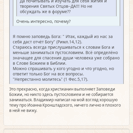
Да почитывать и изучать для себя жития и
творения Святых Отцов--ДА!!! Но не
обсуждать же в форуме??
Очень интересно, почему?
Я помню заповедь Бога: " Итак, каждый из нас за
себя даст отчёт Богу" (Римл.14,12).
Стараюсь всегда прислушиваться к словам Бога и
меньше заниматься пустословием. Всё определёно
значащее для спасения души человека уже собрано
в Слове Божием в Библии.
Можно спрашивать у кого угодно и что угодно, но
ответит только Бог на все вопросы.
"Непрестанно молитесь" (1 Фес.5,17).
Это прекрасно, когда христианин выполняет Заповеди
Божии, но никто здесь пустословием и не собирается
заниматься. Владимир написал на мой взгляд хорошую
тему про Иоанна Кронштадского, ничего лично я плохого
в ней не вижу.