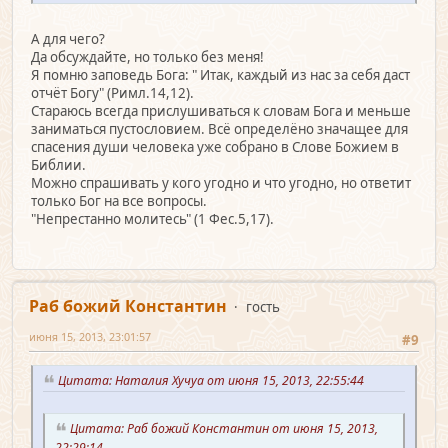
А для чего?
Да обсуждайте, но только без меня!
Я помню заповедь Бога: " Итак, каждый из нас за себя даст
отчёт Богу" (Римл.14,12).
Стараюсь всегда прислушиваться к словам Бога и меньше
заниматься пустословием. Всё определёно значащее для
спасения души человека уже собрано в Слове Божием в
Библии.
Можно спрашивать у кого угодно и что угодно, но ответит
только Бог на все вопросы.
"Непрестанно молитесь" (1 Фес.5,17).
Раб божий Константин
гость
июня 15, 2013, 23:01:57
#9
Цитата: Наталия Хучуа от июня 15, 2013, 22:55:44
Цитата: Раб божий Константин от июня 15, 2013,
22:29:14