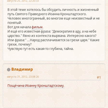
августа 25, 2012, 22:20:33
В этой теме хотелось бы обсудить личность и жизненный
путь Святого Праведного Иоанна Кронштадтского.
Человек многогранный, во многом еще неизвестный и не
понятый.
Вот для начала
фильм.
И ещё его известная фраза: "Демократия в аду, а на небе
царство." Явно из контекста вырвана. Интересно какого?
Или фраза:" ...Народ расплачивается за грехи царя." Какие
грехи, почему?
Чувствую тут есть какая-то глубина, тайна.
Владимир
августа 31, 2012, 23:08:26
#1
Пощёчина Иоанну Кронштадтскому.