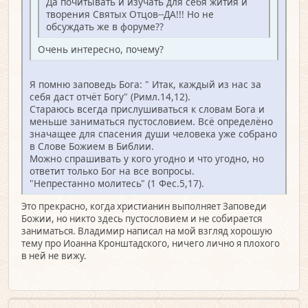
Да почитывать и изучать для себя жития и
творения Святых Отцов--ДА!!! Но не
обсуждать же в форуме??
Очень интересно, почему?
Я помню заповедь Бога: " Итак, каждый из нас за
себя даст отчёт Богу" (Римл.14,12).
Стараюсь всегда прислушиваться к словам Бога и
меньше заниматься пустословием. Всё определёно
значащее для спасения души человека уже собрано
в Слове Божием в Библии.
Можно спрашивать у кого угодно и что угодно, но
ответит только Бог на все вопросы.
"Непрестанно молитесь" (1 Фес.5,17).
Это прекрасно, когда христианин выполняет Заповеди
Божии, но никто здесь пустословием и не собирается
заниматься. Владимир написал на мой взгляд хорошую
тему про Иоанна Кронштадского, ничего лично я плохого
в ней не вижу.