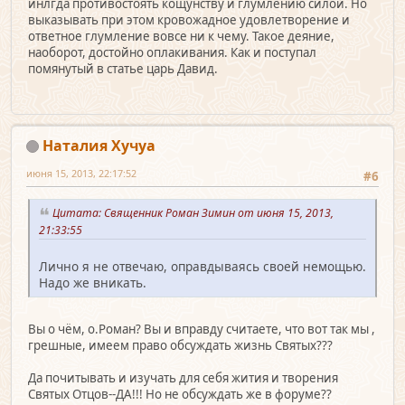
инлгда противостоять кощунству и глумлению силой. Но
выказывать при этом кровожадное удовлетворение и
ответное глумление вовсе ни к чему. Такое деяние,
наоборот, достойно оплакивания. Как и поступал
помянутый в статье царь Давид.
Наталия Хучуа
июня 15, 2013, 22:17:52
#6
Цитата: Священник Роман Зимин от июня 15, 2013,
21:33:55
Лично я не отвечаю, оправдываясь своей немощью.
Надо же вникать.
Вы о чём, о.Роман? Вы и вправду считаете, что вот так мы ,
грешные, имеем право обсуждать жизнь Святых???
Да почитывать и изучать для себя жития и творения
Святых Отцов--ДА!!! Но не обсуждать же в форуме??