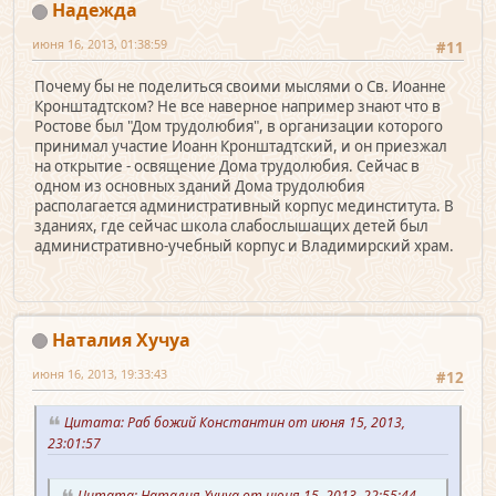
Надежда
июня 16, 2013, 01:38:59
#11
Почему бы не поделиться своими мыслями о Св. Иоанне
Кронштадтском? Не все наверное например знают что в
Ростове был "Дом трудолюбия", в организации которого
принимал участие Иоанн Кронштадтский, и он приезжал
на открытие - освящение Дома трудолюбия. Сейчас в
одном из основных зданий Дома трудолюбия
располагается административный корпус мединститута. В
зданиях, где сейчас школа слабослышащих детей был
административно-учебный корпус и Владимирский храм.
Наталия Хучуа
июня 16, 2013, 19:33:43
#12
Цитата: Раб божий Константин от июня 15, 2013,
23:01:57
Цитата: Наталия Хучуа от июня 15, 2013, 22:55:44