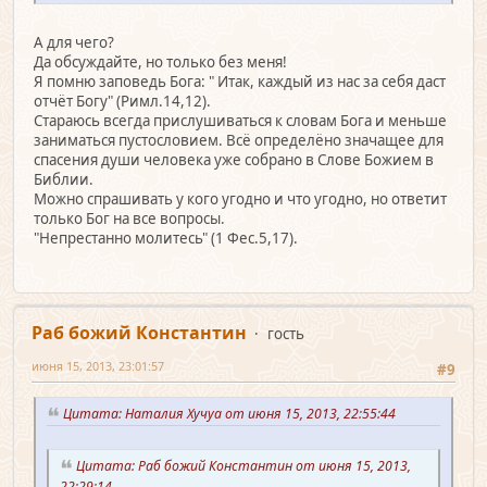
А для чего?
Да обсуждайте, но только без меня!
Я помню заповедь Бога: " Итак, каждый из нас за себя даст
отчёт Богу" (Римл.14,12).
Стараюсь всегда прислушиваться к словам Бога и меньше
заниматься пустословием. Всё определёно значащее для
спасения души человека уже собрано в Слове Божием в
Библии.
Можно спрашивать у кого угодно и что угодно, но ответит
только Бог на все вопросы.
"Непрестанно молитесь" (1 Фес.5,17).
Раб божий Константин
гость
июня 15, 2013, 23:01:57
#9
Цитата: Наталия Хучуа от июня 15, 2013, 22:55:44
Цитата: Раб божий Константин от июня 15, 2013,
22:29:14