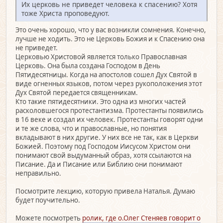
Их церковь не приведет человека к спасению? Хотя
тоже Христа проповедуют.
Это очень хорошо, что у вас возникли сомнения. Конечно,
лучше не ходить. Это не Церковь Божия и к Спасению она
не приведет.
Церковью Христовой является только Православная
Церковь. Она была создана Господом в День
Пятидесятницы. Когда на апостолов сошел Дух Святой в
виде огненных языков, потом через рукоположения этот
Дух Святой передается священникам.
Кто такие пятидесятники. Это одна из многих частей
расколовшегося протестантизма. Протестанты появились
в 16 веке и создал их человек. Протестанты говорят одни
и те же слова, что и православные, но понятия
вкладывают в них другие. У них все не так, как в Церкви
Божией. Поэтому под Господом Иисусом Христом они
понимают свой выдуманный образ, хотя ссылаются на
Писание. Да и Писание или Библию они понимают
неправильно.
Посмотрите лекцию, которую привела Наталья. Думаю
будет поучительно.
Можете посмотреть
ролик, где о.Олег Стеняев говорит о