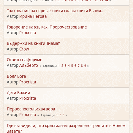
Страницы
Толкование на первые книги главы книги Бытия..
Автор
Ирина Пегова
Говорение на языках. Пророчествование
Автор
Proxrista
Выдержки из книги Тиамат
Автор
Crow
Ответы на форуме
Автор
Альберто
1
2
3
4
5
6
7
8
9
Страницы
Воля Бога
Автор
Proxrista
Дети Божии
Автор
Proxrista
Первоапостольская вера
Автор
Proxrista
1
2
3
Страницы
Где вы видели, что христианам разрешено грешить в Новом
Завете?