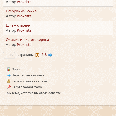
Автор
Proxrista
Всеоружие Божие
Автор
Proxrista
Шлем спасения
Автор
Proxrista
О языке и чистоте сердца
Автор
Proxrista
2
3
Страницы
1
ВВЕРХ
Опрос
Перемещенная тема
Заблокированная тема
Закрепленная тема
Тема, которую вы отслеживаете