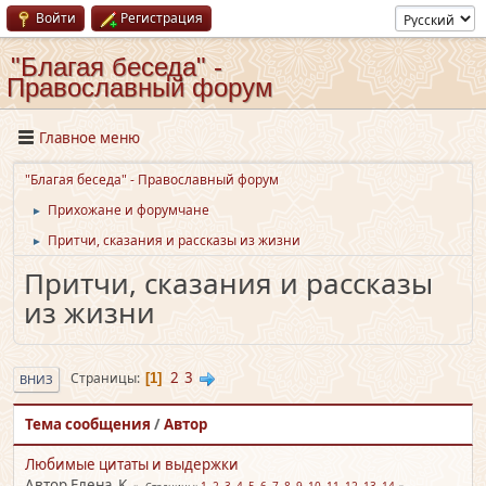
Войти
Регистрация
"Благая беседа" -
Православный форум
Главное меню
"Благая беседа" - Православный форум
Прихожане и форумчане
►
Притчи, сказания и рассказы из жизни
►
Притчи, сказания и рассказы
из жизни
2
3
Страницы
1
ВНИЗ
Тема сообщения
/
Автор
Любимые цитаты и выдержки
Автор Елена_K
1
2
3
4
5
6
7
8
9
10
11
12
13
14