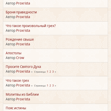
Автор
Proxrista
Броня праведности
Автор
Proxrista
Что такое произвольный грех?
Автор
Proxrista
Рождение свыше
Автор
Proxrista
Апостолы
Автор
Crow
Просите Святого Духа
Автор
Proxrista
1
2
3
Страницы
Что такое грех
Автор
Proxrista
1
2
3
Страницы
Молитвы из Библии
Автор
Proxrista
Пояс истины