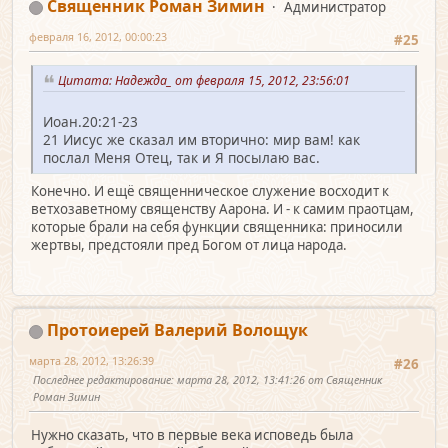
Священник Роман Зимин
Администратор
февраля 16, 2012, 00:00:23
#25
Цитата: Надежда_ от февраля 15, 2012, 23:56:01
Иоан.20:21-23
21 Иисус же сказал им вторично: мир вам! как
послал Меня Отец, так и Я посылаю вас.
Конечно. И ещё священническое служение восходит к
ветхозаветному священству Аарона. И - к самим праотцам,
которые брали на себя функции священника: приносили
жертвы, предстояли пред Богом от лица народа.
Протоиерей Валерий Волощук
марта 28, 2012, 13:26:39
#26
Последнее редактирование
: марта 28, 2012, 13:41:26 от Священник
Роман Зимин
Нужно сказать, что в первые века исповедь была