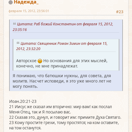
Надежда_
февраля 15, 2012, 23:56:01
#23
Цитата: Раб божий Константин от февраля 15, 2012,
23:35:16
Цитата: Священник Роман Зимин от февраля 15,
2012, 23:32:20
Авторское
Но основания для этих мыслей,
конечно, не мне принадлежат.
Я понимаю, что батюшки нужны, для совета, для
молитв. Насчет исповеди, я это уже много лет не
могу понять.
Иоан.20:21-23
21 Иисус же сказал им вторично: мир вам! как послал
Меня Отец, так и Я посылаю вас.
22 Сказав это, дунул, и говорит им: примите Духа Святаго.
23 Кому простите грехи, тому простятся; на ком оставите,
на том останутся.