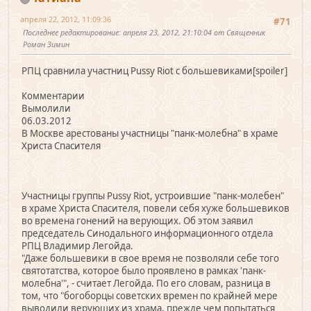
апреля 22, 2012, 11:09:36
#71
Последнее редактирование
: апреля 23, 2012, 21:10:04 от Священник
Роман Зимин
РПЦ сравнила участниц Pussy Riot с большевиками[spoiler]
Комментарии
Вымолили
06.03.2012
В Москве арестованы участницы "панк-молебна" в храме
Христа Спасителя
Участницы группы Pussy Riot, устроившие "панк-молебен"
в храме Христа Спасителя, повели себя хуже большевиков
во времена гонений на верующих. Об этом заявил
председатель Синодального информационного отдела
РПЦ Владимир Легойда.
"Даже большевики в свое время не позволяли себе того
святотатства, которое было проявлено в рамках 'панк-
молебна'", - считает Легойда. По его словам, разница в
том, что "богоборцы советских времен по крайней мере
выводили верующих из храма, прежде чем попытаться