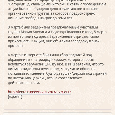
"Богородица, стань феминисткой". В связи с проведением
акции было возбуждено дело о хулиганстве в составе
организованной группы, за которое предусмотрено
лишение свободы на срок до семи лет.
3 марта были задержаны предполагаемые участницы
группы Мария Алехина и Надежда Толоконникова, 5 марта
их поместили под арест. Задержанные отрицают свою
причастность к акции, они объявили голодовку в знак
протеста.
6 марта в интернете был начат сбор подписей под
обращением к патриарху Кириллу, которого просят
вступиться за участниц Pussy Riot. В РПЦ заявили, что это
письмо свидетельствует о том, что у части общества
складывается мнение, будто девушек "держат под стражей
по настоянию церкви", что не соответствует
действительности.
http://lenta.ru/news/2012/03/07/riot1/
[/spoiler]