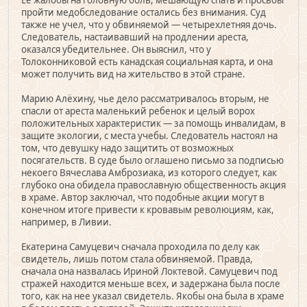
Ее жалобы на головную боль, мешающую спать и просьбы
пройти медобследование остались без внимания. Суд
также не учел, что у обвиняемой — четырехлетняя дочь.
Следователь, настаивавший на продлении ареста,
оказался убедительнее. Он выяснил, что у
Толоконниковой есть канадская социальная карта, и она
может получить вид на жительство в этой стране.
Марию Алёхину, чье дело рассматривалось вторым, не
спасли от ареста маленький ребенок и целый ворох
положительных характеристик — за помощь инвалидам, в
защите экологии, с места учебы. Следователь настоял на
том, что девушку надо защитить от возможных
посягательств. В суде было оглашено письмо за подписью
некоего Вячеслава Амброзиака, из которого следует, как
глубоко она обидела православную общественность акция
в храме. Автор заключал, что подобные акции могут в
конечном итоге привести к кровавым революциям, как,
например, в Ливии.
Екатерина Самуцевич сначала проходила по делу как
свидетель, лишь потом стала обвиняемой. Правда,
сначала она назвалась Ириной Локтевой. Самуцевич под
стражей находится меньше всех, и задержана была после
того, как на нее указал свидетель. Якобы она была в храме