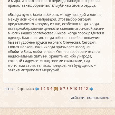
и мира, и в разгар нового периода нападок он призвал
православных обратиться к глубинам своего сердца.
«Всегда нужно было выбирать между правдой и ложью,
между истиной и неправдой. Этот выбор сегодня
представляется каждому из нас, особенно тогда, когда
псевдолиберальные ценности становятся основой жизни
многих наших соотечественников, когда порок рядится в
одежды благочестия, когда собственное благополучие
бывает удобнее трудов на благо Отечества. Сегодня
Святая Церковь как никогда призывает народ наш:
«Любите Бога, любите наше Отечество, берегите свои
национальные святыни, храните их, ибо у народа,
который надругается над своими святынями, над
могилами своих великих предков, нет будущего», –
заявил митрополит Меркурий.
1
2
3
4
6
7
8
9
10
11
12
Страницы
5
ВВЕРХ
ДЕЙСТВИЯ ПОЛЬЗОВАТЕЛЯ