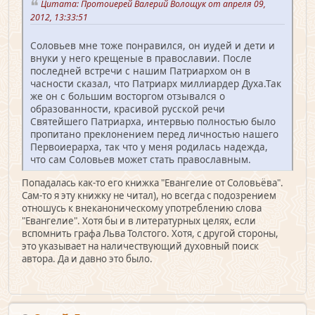
Цитата: Протоиерей Валерий Волощук от апреля 09,
2012, 13:33:51
Соловьев мне тоже понравился, он иудей и дети и
внуки у него крещеные в православии. После
последней встречи с нашим Патриархом он в
часности сказал, что Патриарх миллиардер Духа.Так
же он с большим восторгом отзывался о
образованности, красивой русской речи
Святейшего Патриарха, интервью полностью было
пропитано преклонением перед личностью нашего
Первоиерарха, так что у меня родилась надежда,
что сам Соловьев может стать православным.
Попадалась как-то его книжка "Евангелие от Соловьёва".
Сам-то я эту книжку не читал), но всегда с подозрением
отношусь к внеканоническому употреблению слова
"Евангелие". Хотя бы и в литературных целях, если
вспомнить графа Льва Толстого. Хотя, с другой стороны,
это указывает на наличествующий духовный поиск
автора. Да и давно это было.