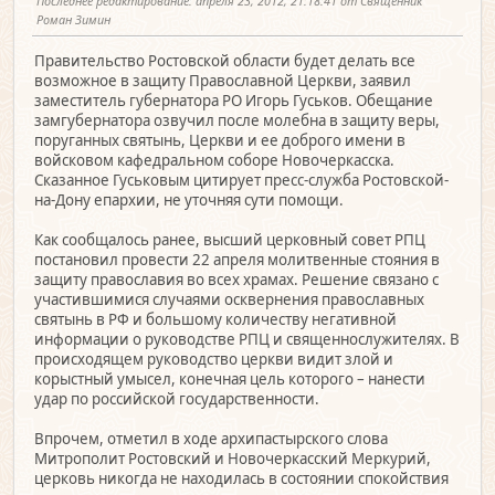
Последнее редактирование
: апреля 23, 2012, 21:18:41 от Священник
Роман Зимин
Правительство Ростовской области будет делать все
возможное в защиту Православной Церкви, заявил
заместитель губернатора РО Игорь Гуськов. Обещание
замгубернатора озвучил после молебна в защиту веры,
поруганных святынь, Церкви и ее доброго имени в
войсковом кафедральном соборе Новочеркасска.
Сказанное Гуськовым цитирует пресс-служба Ростовской-
на-Дону епархии, не уточняя сути помощи.
Как сообщалось ранее, высший церковный совет РПЦ
постановил провести 22 апреля молитвенные стояния в
защиту православия во всех храмах. Решение связано с
участившимися случаями осквернения православных
святынь в РФ и большому количеству негативной
информации о руководстве РПЦ и священнослужителях. В
происходящем руководство церкви видит злой и
корыстный умысел, конечная цель которого – нанести
удар по российской государственности.
Впрочем, отметил в ходе архипастырского слова
Митрополит Ростовский и Новочеркасский Меркурий,
церковь никогда не находилась в состоянии спокойствия