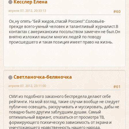
Кесслер Елена
апреля 07, 2012, 20:33:13
#60
Ох,ну опять-"Бей жидов,спасай Россию!".Соловьёв-
прежде всего-умный человек и талантливый журналист.В
контактах с американским посольством замечен не был.Он
внятно изложил мысли многих людей по поводу
происшедшего и такая позиция имеет право на жизнь.
Светланочка-беляночка
апреля 07, 2012, 23:11:00
#61
СМИ из подобного заказного беспредела делают себе
рейтинги. На мой взгляд, такие случаи вообще не следует
публично освещать, раскручивать и муссировать, дабы не
повадно было другим заблудшим душам. Самый
оптимальный вариант, отказаться от просмотра ТВ,
формирующего психическую зависимость от экрана и
уничтожающего нравственность нашего народа.