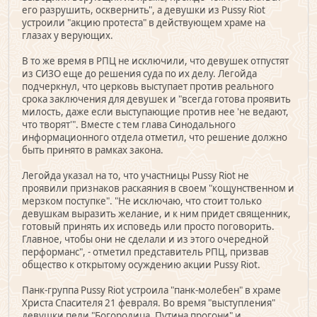
его разрушить, осквернить", а девушки из Pussy Riot
устроили "акцию протеста" в действующем храме на
глазах у верующих.
В то же время в РПЦ не исключили, что девушек отпустят
из СИЗО еще до решения суда по их делу. Легойда
подчеркнул, что церковь выступает против реального
срока заключения для девушек и "всегда готова проявить
милость, даже если выступающие против нее 'не ведают,
что творят'". Вместе с тем глава Синодального
информационного отдела отметил, что решение должно
быть принято в рамках закона.
Легойда указал на то, что участницы Pussy Riot не
проявили признаков раскаяния в своем "кощунственном и
мерзком поступке". "Не исключаю, что стоит только
девушкам выразить желание, и к ним придет священник,
готовый принять их исповедь или просто поговорить.
Главное, чтобы они не сделали и из этого очередной
перформанс", - отметил представитель РПЦ, призвав
общество к открытому осуждению акции Pussy Riot.
Панк-группа Pussy Riot устроила "панк-молебен" в храме
Христа Спасителя 21 февраля. Во время "выступления"
девушки пели "Богородица, Путина прогони" и