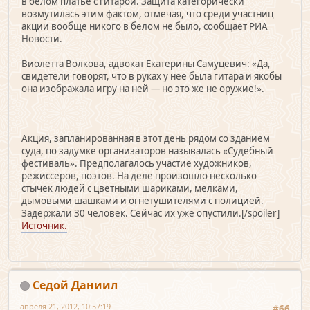
в белом платье с гитарой. Защита категорически
возмутилась этим фактом, отмечая, что среди участниц
акции вообще никого в белом не было, сообщает РИА
Новости.
Виолетта Волкова, адвокат Екатерины Самуцевич: «Да,
свидетели говорят, что в руках у нее была гитара и якобы
она изображала игру на ней — но это же не оружие!».
Акция, запланированная в этот день рядом со зданием
суда, по задумке организаторов называлась «Судебный
фестиваль». Предполагалось участие художников,
режиссеров, поэтов. На деле произошло несколько
стычек людей с цветными шариками, мелками,
дымовыми шашками и огнетушителями с полицией.
Задержали 30 человек. Сейчас их уже опустили.[/spoiler]
Источник.
Седой Даниил
апреля 21, 2012, 10:57:19
#66