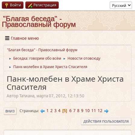
Войти
Регистрация
"Благая беседа" -
Православный форум
Главное меню
"Благая беседа" - Православный форум
Беседка: говорим обо всём
Новости отовсюду
►
►
Панк-молебен в Храме Христа Спасителя
►
Панк-молебен в Храме Христа
Спасителя
Автор Татиана, марта 07, 2012, 12:13:50
1
2
3
4
6
7
8
9
10
11
12
Страницы
5
ВНИЗ
ДЕЙСТВИЯ ПОЛЬЗОВАТЕЛЯ