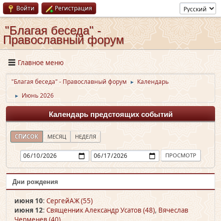
Войти
Регистрация
"Благая беседа" -
Православный форум
Главное меню
"Благая беседа" - Православный форум
Календарь
►
Июнь 2026
►
Календарь предстоящих событий
СПИСОК
МЕСЯЦ
НЕДЕЛЯ
Дни рождения
июня 10
:
СергейАЖ (55)
июня 12
:
Священник Александр Усатов (48)
,
Вячеслав
Черменев (40)