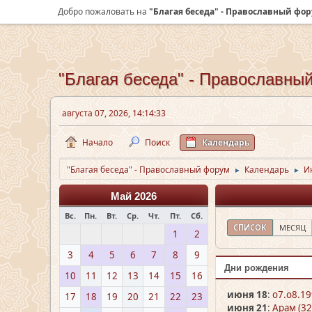
Добро пожаловать на
"Благая беседа" - Православный фо
"Благая беседа" - Православны
августа 07, 2026, 14:14:33
Начало
Поиск
Календарь
"Благая беседа" - Православный форум
Календарь
И
►
►
Май 2026
Вс.
Пн.
Вт.
Ср.
Чт.
Пт.
Сб.
СПИСОК
МЕСЯЦ
1
2
3
4
5
6
7
8
9
Дни рождения
10
11
12
13
14
15
16
июня 18
:
o7.o8.19
17
18
19
20
21
22
23
июня 21
:
Арам (32