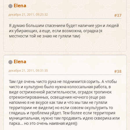
Elena
декабря 21, 2011, 09:25:32
#37
Я думаю большим спасением будет наличие урн и людей
их убирающих, а еще, если возможна, оградка (я
местности той не знаю не гуляли там)
Elena
декабря 21, 2011, 09:31:35
#38
Там где очень чисто рука не поднимится сорить. А чтобы
чисто и культурно было нужна колоссальная работа, в
виде остриженной растительности, оградок тропинок
отремонтированных, освещения ночного (еще раз
напомню я не вкурсе как там и что мы там не гуляли
территории не видели) но если совсем окультурить то
глядишь и проблема уйдет. Тем более если территория
муниципальная, нужно там продавить идею скверика или
парка... но это очень наивная идея))