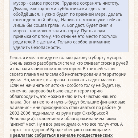
мусор - самое простое. Труднее сохранять чистоту.
Думаю, ежегодными субботниками здесь не
обойдёшься. Нужно будет, по крайней мере, делать
еженедельный обход. Начинать можно уже сейчас.
Лишь бы сошла грязь. А, Бог даст, будет снег и
мороз - так можно залить горку. Пусть люди
привыкают к тому, что отныне это место прогулок
родителей с детьми. Только особое внимание
уделить безопасности.
Леша, я имела ввиду не только разовую уборку мусора.
Очень важно разобраться с теми кто сливает стоки в ручей
и с канализационным коллектором. В третьей части
своего плана я написала об инспектировании территории
ручья. Но, может, вы правы - начинать надо с малого...
Если не начинать от истока - особого толку не будет. Ну,
конечно, здорово бы было еще и территорию
облагородить, это можно включить 4 частью нашего
плана. Вот на нее то и нужны будут большие финансовые
вливания - мне приходилось сталкиваться по работе (в
2002-2006 поднимали из руин парк Октябрьской
Революции)с освоением и облагораживанием таких
"диких" мест. Ну я все равно думаю, что все получится. А
горка - это здорово! Вроде обещают похолодание.
Предлагаю собраться в начале Рождественских