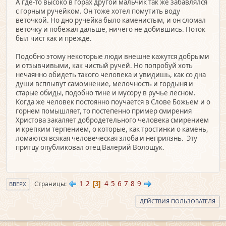
А где-то высоко в горах другой мальчик так же забавлялся
с горным ручейком. Он тоже хотел помутить воду
веточкой. Но дно ручейка было каменистым, и он сломал
веточку и побежал дальше, ничего не добившись. Поток
был чист как и прежде.
Подобно этому некоторые люди внешне кажутся добрыми
и отзывчивыми, как чистый ручей. Но попробуй хоть
нечаянно обидеть такого человека и увидишь, как со дна
души всплывут самомнение, мелочность и гордыня и
старые обиды, подобно тине и мусору в ручье лесном.
Когда же человек постоянно поучается в Слове Божьем и о
горнем помышляет, то постепенно пример смирения
Христова закаляет добродетельного человека смирением
и крепким терпением, о которые, как тростинки о камень,
ломаются всякая человеческая злоба и неприязнь. Эту
притцу опубликовал отец Валерий Волощук.
1
2
4
5
6
7
8
9
Страницы
3
ВВЕРХ
ДЕЙСТВИЯ ПОЛЬЗОВАТЕЛЯ