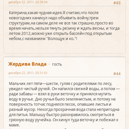
декабря 22, 2011, 02:38:04
#43
Катерина,какая чудная идея.Я считаю,что после
новогодних каникул надо объявить войну,трем
структурам,на самом деле не все так страшно,просто во
время начать,нельзя тянуть резину и ждать весны, и тогда
летом 2012,можно уже открыть бассейн под открытым
небом,с названием "Волощук и ко."!
Жердива Влада
гость
декабря 22, 2011, 02:51:01
#44
Мальчик лет пяти—шести, гуляя с родителями по лесу,
увидел чистый ручей. Он напился свежей воды, а потом —
ради забавы — взял в руки веточку и принялся мутить
воду в ручье. Дно ручья было землянистым, и потому на
поверхность тотчас поднялся песок, опавшие листья и
разный мусор. Некогда прозрачная вода стала непригодна
для питья. Малышу быстро разонравилось смотреться в
грязную воду ручейка. Он кинул туда веточку и побежал к
маме.