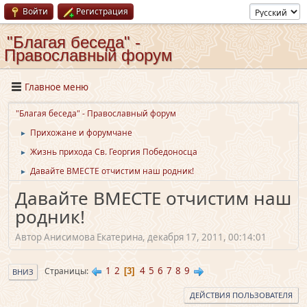
Войти
Регистрация
"Благая беседа" -
Православный форум
Главное меню
"Благая беседа" - Православный форум
Прихожане и форумчане
►
Жизнь прихода Св. Георгия Победоносца
►
Давайте ВМЕСТЕ отчистим наш родник!
►
Давайте ВМЕСТЕ отчистим наш
родник!
Автор Анисимова Екатерина, декабря 17, 2011, 00:14:01
1
2
4
5
6
7
8
9
Страницы
3
ВНИЗ
ДЕЙСТВИЯ ПОЛЬЗОВАТЕЛЯ