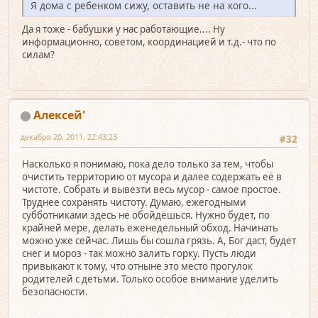
Я дома с ребенком сижу, оставить не на кого...
Да я тоже - бабушки у нас работающие.... Ну
информационно, советом, координацией и т.д.- что по
силам?
Алексей'
декабря 20, 2011, 22:43:23
#32
Насколько я понимаю, пока дело только за тем, чтобы
очистить территорию от мусора и далее содержать её в
чистоте. Собрать и вывезти весь мусор - самое простое.
Труднее сохранять чистоту. Думаю, ежегодными
субботниками здесь не обойдёшься. Нужно будет, по
крайней мере, делать еженедельный обход. Начинать
можно уже сейчас. Лишь бы сошла грязь. А, Бог даст, будет
снег и мороз - так можно залить горку. Пусть люди
привыкают к тому, что отныне это место прогулок
родителей с детьми. Только особое внимание уделить
безопасности.