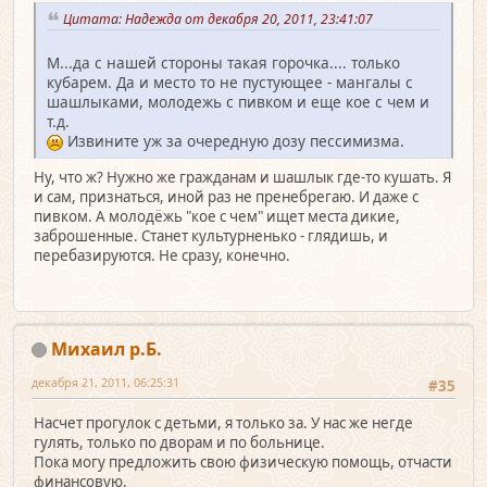
Цитата: Надежда от декабря 20, 2011, 23:41:07
М...да с нашей стороны такая горочка.... только
кубарем. Да и место то не пустующее - мангалы с
шашлыками, молодежь с пивком и еще кое с чем и
т.д.
Извините уж за очередную дозу пессимизма.
Ну, что ж? Нужно же гражданам и шашлык где-то кушать. Я
и сам, признаться, иной раз не пренебрегаю. И даже с
пивком. А молодёжь "кое с чем" ищет места дикие,
заброшенные. Станет культурненько - глядишь, и
перебазируются. Не сразу, конечно.
Михаил р.Б.
декабря 21, 2011, 06:25:31
#35
Насчет прогулок с детьми, я только за. У нас же негде
гулять, только по дворам и по больнице.
Пока могу предложить свою физическую помощь, отчасти
финансовую.