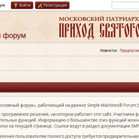
рум
.
Войти
Регистрация
й форум
Новости:
Предлагае
вославный форум», работающий на движке Simple Machines® Forum (
программное решение, на котором работает этот сайт. Участники 
ительных функций. Информацию о большинстве этих функций можно 
лок на текущей странице. Ссылки ведут в раздел документации SMF
авления пользователям полного доступа требуется предварительная