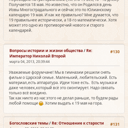
Получается 18 мая. Но известно, что он Родился в день
Иовы Многострадального и сейчас это по Юлианскому
календарю 19 мая. И как же правильно? Мне думается, что
19 правильнее исторически, а 18-го математически. Хотя
может это одно из противоречий нового и старого
календарей.
Вопросы истории и жизни общества
/
Re:
#130
Император Николай Второй
марта 04, 2013, 20:39:44
Уважаемые форумчане! Мы в гимназии решили снять
фильм о Царской семье. Маленький, любительский. Есть
материал,есть аппаратура. Идеи тоже есть. Есть музыка и
даже человек,который всё это смонтирует. Надо связать
только всё воедино.
Так как никто из нас этого не делал раньше, то будем рады
любой помощи
. Хотим выдать к 19 мая на гора.
Богословские темы
/
Re: Отношение к старости
#131