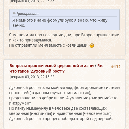
февраля 03, 2013, 22:26:35
Цитировать
Я немного иначе формулирую: я знаю, что живу
вечно.
Я тут почитал про последние дни, про Второе пришествие
и как-то призадумался.
Не отправят ли меня вместе с козлищами.
Вопросы практической церковной жизни
/
Re:
#132
Что такое "духовный рост"?
февраля 03, 2013, 22:15:22
Духовный рост это, на мой взгляд, формирование системы
ценностей ( в данном случае христианских),
представление о добре и зле. А умаление (смирение) это
инструмент.
По Канту Иммануилу в человеке две составляющих:
зверинная (инстинкты) и нравственная (человеческая).
Духовный рост это процесс победы второй над первой.