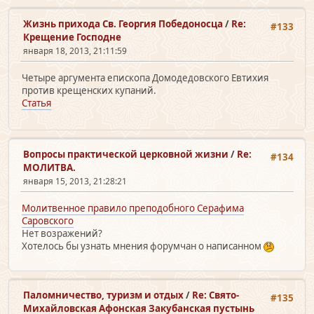
Жизнь прихода Св. Георгия Победоносца
/
Re:
#133
Крещение Господне
января 18, 2013, 21:11:59
Четыре аргумента епископа Домодедовского Евтихия
против крещенских купаний.
Статья
Вопросы практической церковной жизни
/
Re:
#134
МОЛИТВА.
января 15, 2013, 21:28:21
Молитвенное правило преподобного Серафима
Саровского
Нет возражений?
Хотелось бы узнать мнения форумчан о написанном
Паломничество, туризм и отдых
/
Re: Свято-
#135
Михайловская Афонская Закубанская пустынь