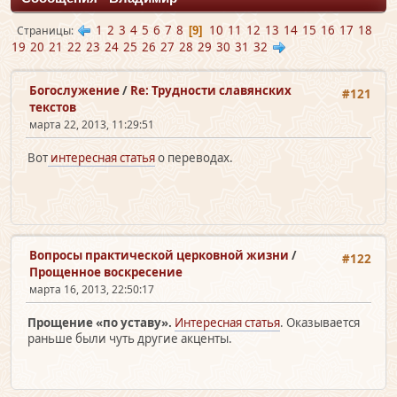
1
2
3
4
5
6
7
8
10
11
12
13
14
15
16
17
18
Страницы
9
19
20
21
22
23
24
25
26
27
28
29
30
31
32
Богослужение
/
Re: Трудности славянских
#121
текстов
марта 22, 2013, 11:29:51
Вот
интересная статья
о переводах.
Вопросы практической церковной жизни
/
#122
Прощенное воскресение
марта 16, 2013, 22:50:17
Прощение «по уставу».
Интересная статья
. Оказывается
раньше были чуть другие акценты.