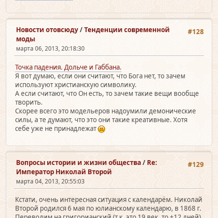
Новости отовсюду
/
Тенденции современной
#128
моды
марта 06, 2013, 20:18:30
Точка падения. Дольче и Габбана.
Я вот думаю, если они считают, что Бога нет, то зачем
используют христианскую символику.
А если считают, что Он есть, то зачем такие вещи вообще
творить.
Скорее всего это модельеров надоумили демонические
силы, а те думают, что это они такие креативные. Хотя
себе уже не принадлежат
Вопросы истории и жизни общества
/
Re:
#129
Император Николай Второй
марта 04, 2013, 20:55:03
Кстати, очень интересная ситуация с календарём. Николай
Второй родился 6 мая по юлианскому календарю, в 1868 г.
Переводим на григорианский (т.к. это 19 век, то +12 дней).