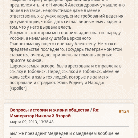
предположить, что Николай Александрович умышленно
пошел на такое, недопустимое даже в менее
ответственных случаях нарушение требований ведения
документации, чтобы дать сигнал верным ему людям о
том, что у него вырвана власть.
Документ, о котором мы говорим, адресован не народу
России, а начальнику штаба Верховного
Главнокомандующего генералу Алексееву. Не зная о
предательстве последнего, Государь телеграммой этой
старается, очевидно, привлечь на помощь верных
присяге воинов.
Царская семья, вскоре, была арестована и отправлена в
ссылку в Тобольск. Перед ссылкой в Тобольск, «Мне не
жаль себя, а жаль тех людей, которые из-за меня
пострадали и страдают. Жаль Родину и Народ.»
[/spoiler]
Вопросы истории и жизни общества
/
Re:
#124
Император Николай Второй
марта 09, 2013, 13:38:48
Был же президент Медведев и с медведем вообще не