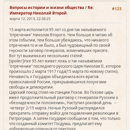
Вопросы истории и жизни общества
/
Re:
#123
Император Николай Второй
марта 12, 2013, 22:38:25
15 марта исполнится 95 лет со дня так называемого
"отречения" Николая Второго. Чем больше я читаю об
этом событии, тем больше убеждаюсь, что никакого
отречения то и не было, а был чудовищный по своей
гнусности заговор генералов, изменивших присяге.
Вот тут выжимка из нескольких статей:
[spoiler]Уже 95 лет живет ложь о так называемом
"отречении" последнего русского Царя Николая II, которое
произошло 2 марта 1917 года(15 марта по новому стилю).
Ненависть к Государю объединила всех врагов
православной России, прикрывавшихся лозунгами
свободы и демократии.
Царский поезд стоял на станции Псков. Во Пскове царь
имел продолжительный разговор с генералом Рузским о
«безнадежности положения», Наступил роковой день –
четверг 2/15 марта. Ночью Рузский распорядился
прекратить отправку войск для подавления революции в
Петрограде. А затем государю сообщили о том, что только
что созданный комитет Госдумы, предлагает ему
добровольно отречься от престола.