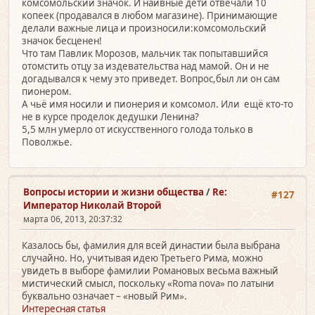
комсомольский значок. И наивные дети отвечали 10
копеек (продавался в любом магазине). Принимающие
делали важные лица и произносили:комсомольский
значок бесценен!
Что там Павлик Морозов, мальчик так попытавшийся
отомстить отцу за издевательства над мамой. Он и не
догадывался к чему это приведет. Вопрос,был ли он сам
пионером.
А чьё имя носили и пионерия и комсомол. Или ещё кто-то
не в курсе проделок дедушки Ленина?
5,5 млн умерло от искусственного голода только в
Поволжье.
Вопросы истории и жизни общества
/
Re:
#127
Император Николай Второй
марта 06, 2013, 20:37:32
Казалось бы, фамилия для всей династии была выбрана
случайно. Но, учитывая идею Третьего Рима, можно
увидеть в выборе фамилии Романовых весьма важный
мистический смысл, поскольку «Roma nova» по латыни
буквально означает – «новый Рим».
Интересная статья