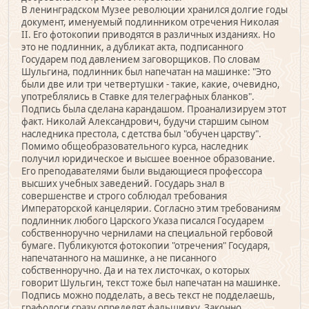
В ленинградском Музее революции хранился долгие годы
документ, именуемый подлинником отречения Николая
II. Его фотокопии приводятся в различных изданиях. Но
это не подлинник, а дубликат акта, подписанного
Государем под давлением заговорщиков. По словам
Шульгина, подлинник был напечатан на машинке: "Это
были две или три четвертушки - такие, какие, очевидно,
употреблялись в Ставке для телеграфных бланков".
Подпись была сделана карандашом. Проанализируем этот
факт. Николай Александрович, будучи старшим сыном
наследника престола, с детства был "обучен царству".
Помимо общеобразовательного курса, наследник
получил юридическое и высшее военное образование.
Его преподавателями были выдающиеся профессора
высших учебных заведений. Государь знал в
совершенстве и строго соблюдал требования
Императорской канцелярии. Согласно этим требованиям
подлинник любого Царского Указа писался Государем
собственноручно чернилами на специальной гербовой
бумаге. Публикуются фотокопии "отречения" Государя,
напечатанного на машинке, а не писанного
собственноручно. Да и на тех листочках, о которых
говорит Шульгин, текст тоже был напечатан на машинке.
Подпись можно подделать, а весь текст не подделаешь,
графологи сразу определят фальшивку. Законно