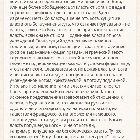
действительно переводится так: Нет власти не от Бога,
или еще более обобщенно: Вся власть от Бога.Но ведь в
церковнославянском тексте не так сказано. Здесь
изречено: Несть бо власть, аще не отъ Бога, сущия же
власти отъ Бога учинены суть, что означает буквально – не
власть, если не от Бога: то есть – не признаются властью
власть, если она не от Бога. Подлинные власти от Бога
учреждены! Слово сущий здесь означает именно
подлинный, истинный, настоящий – сравните старинное
русское выражение «сущая правда». И греческий текст-
первоисточник имеет точно такой же смысл, и точно
такую же подчеркивающую важность условия форму: аще,
что значит если. Cледовательно, не всякая власть от Бога
и не всякой власти следует покоряться, а только власти,
учрежденной Богом, христианской, а потому подлинной.
И только противление таким властям считает апостол
Павел противлением Божьему повелению. Таково
исконное представление Православия об отношении к
власти, а будь оно иным, то никогда бы русские не
одолели ни ига татарского, ни натиска польского, ни
нашествия французского, ни вторжения немецкого."
Так вот и думаю, следует ли различать власть от Бога и
власть попущеную Богом, и не от Бога ли,
например,попущеная им богоборческая власть. Тут же
вспоминается:" Богу - богово, кесарю - кесарево",-но там