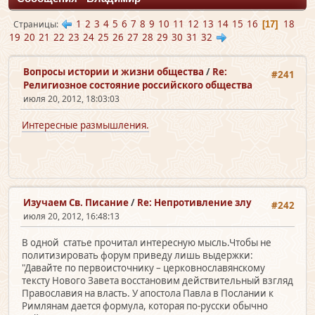
1
2
3
4
5
6
7
8
9
10
11
12
13
14
15
16
18
Страницы
17
19
20
21
22
23
24
25
26
27
28
29
30
31
32
Вопросы истории и жизни общества
/
Re:
#241
Религиозное состояние российского общества
июля 20, 2012, 18:03:03
Интересные размышления.
Изучаем Св. Писание
/
Re: Непротивление злу
#242
июля 20, 2012, 16:48:13
В одной статье прочитал интересную мысль.Чтобы не
политизировать форум приведу лишь выдержки:
"Давайте по первоисточнику – церковнославянскому
тексту Нового Завета восстановим действительный взгляд
Православия на власть. У апостола Павла в Послании к
Римлянам дается формула, которая по-русски обычно