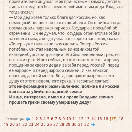
пронзительно ощущал себя причастным с самого детства,
лишь потому, что был внуком любимого им деда. Владыка
тогда сказал:
— Мой дед хотел только блага для России, но, как
немощный человек, он часто ошибался. Он ошибся, когда
послал своих парламентариев к Государю с просьбой об
отречении. Он не думал, что Государь отречется за себя и
за своего сына, а когда узнал это, горько заплакал, сказав:
«Теперь уже ничего нельзя сделать. Теперь Россия
погибла». Он стал невольным виновником той
екатеринбургской трагедии. Это был невольный грех, но
все-таки грех. И вот сейчас, в этом святом месте, я прошу
прощения за своего деда и за себя перед Россией, перед
ее народом и перед царской семьей. И как епископ,
властью, данной мне от Бога, прощаю и разрешаю его
душу от этого невольного греха." (Несвятые святые)
Это информация к размышлению, должна ли Россия
каяться за убийство царской семьи.
И еще, интересно, имел ли право Владыка заочно
прощать грехи своему умершему деду?
1
2
3
4
5
6
7
8
9
10
11
12
13
14
15
16
18
Страницы
17
19
20
21
22
23
24
25
26
27
28
29
30
31
32