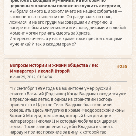
престола с мощами мученика, на котором по
церковным правилам положено служить литургию,
мы брали самого широкоплечего из наших собратьев —
заключенных священников. Он раздевался по пояс,
ложился, и на его груди мы совершали литургию. В
лагере все были мучениками и исповедниками и в любой
момент могли принять смерть за Христа.
Интересно очень, а у нас в храме тоже престол с мощами
мученика? И так в каждом храме?
Вопросы истории и жизни общества
/
Re:
#255
Император Николай Второй
июня 29, 2012, 01:34:34
"17 сентября 1999 года в Вашингтоне умер русский
епископ Василий (Родзянко).Когда Владыка находился уже
в преклонных летах, в одном из странствий Господь
привел его в Царское Село. Владыке благословили
совершить здесь литургию в храме Феодоровской иконы
Божией Матери, том самом, который был детищем
императора Николая II и который любила вся царская
семья. После завершения службы Владыка вышел к
народу и принес покаяние за вину, к которой так