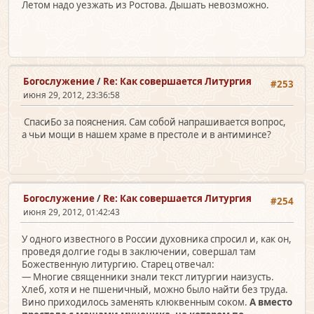
Летом надо уезжать из Ростова. Дышать невозможно.
Богослужение
/
Re: Как совершается Литургия
#253
июня 29, 2012, 23:36:58
СпасиБо за пояснения. Сам собой напрашивается вопрос,
а чьи мощи в нашем храме в престоле и в антиминсе?
Богослужение
/
Re: Как совершается Литургия
#254
июня 29, 2012, 01:42:43
У одного известного в России духовника спросил и, как он,
проведя долгие годы в заключении, совершал там
Божественную литургию. Старец отвечал:
— Многие священники знали текст литургии наизусть.
Хлеб, хотя и не пшеничный, можно было найти без труда.
Вино приходилось заменять клюквенным соком.
А вместо