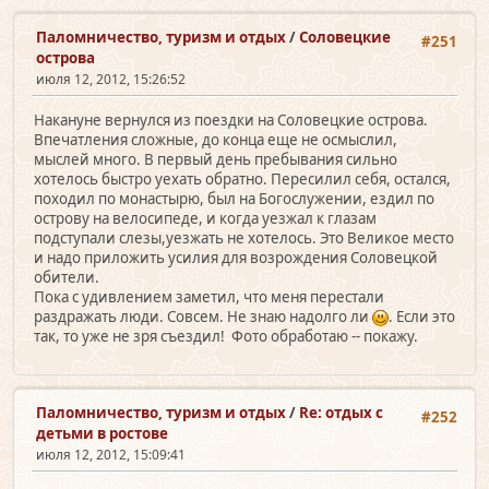
Паломничество, туризм и отдых
/
Соловецкие
#251
острова
июля 12, 2012, 15:26:52
Накануне вернулся из поездки на Соловецкие острова.
Впечатления сложные, до конца еще не осмыслил,
мыслей много. В первый день пребывания сильно
хотелось быстро уехать обратно. Пересилил себя, остался,
походил по монастырю, был на Богослужении, ездил по
острову на велосипеде, и когда уезжал к глазам
подступали слезы,уезжать не хотелось. Это Великое место
и надо приложить усилия для возрождения Соловецкой
обители.
Пока с удивлением заметил, что меня перестали
раздражать люди. Совсем. Не знаю надолго ли
. Если это
так, то уже не зря съездил! Фото обработаю -- покажу.
Паломничество, туризм и отдых
/
Re: отдых с
#252
детьми в ростове
июля 12, 2012, 15:09:41