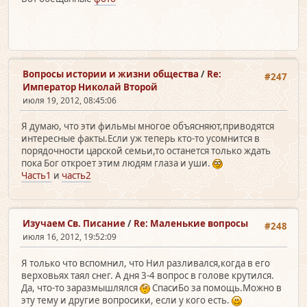
Вопросы истории и жизни общества
/
Re:
#247
Император Николай Второй
июля 19, 2012, 08:45:06
Я думаю, что эти фильмы многое объясняют,приводятся
интересные факты.Если уж теперь кто-то усомнится в
порядочности царской семьи,то останется только ждать
пока Бог откроет этим людям глаза и уши.
Часть1
и
часть2
Изучаем Св. Писание
/
Re: Маленькие вопросы
#248
июля 16, 2012, 19:52:09
Я только что вспомнил, что Нил разливался,когда в его
верховьях таял снег. А дня 3-4 вопрос в голове крутился.
Да, что-то заразмышлялся
СпасиБо за помощь.Можно в
эту тему и другие вопросики, если у кого есть.