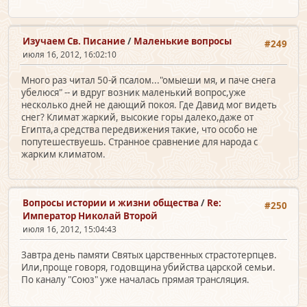
Изучаем Св. Писание
/
Маленькие вопросы
#249
июля 16, 2012, 16:02:10
Много раз читал 50-й псалом..."омыеши мя, и паче снега
убелюся" -- и вдруг возник маленький вопрос,уже
несколько дней не дающий покоя. Где Давид мог видеть
снег? Климат жаркий, высокие горы далеко,даже от
Египта,а средства передвижения такие, что особо не
попутешествуешь. Странное сравнение для народа с
жарким климатом.
Вопросы истории и жизни общества
/
Re:
#250
Император Николай Второй
июля 16, 2012, 15:04:43
Завтра день памяти Святых царственных страстотерпцев.
Или,проще говоря, годовщина убийства царской семьи.
По каналу "Союз" уже началась прямая трансляция.