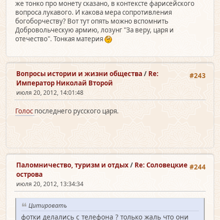
же тонко про монету сказано, в контексте фарисейского
вопроса лукавого. И какова мера сопротивления
богоборчеству? Вот тут опять можно вспомнить
Добровольческую армию, лозунг "За веру, царя и
отечество". Тонкая материя
Вопросы истории и жизни общества
/
Re:
#243
Император Николай Второй
июля 20, 2012, 14:01:48
Голос
последнего русского царя.
Паломничество, туризм и отдых
/
Re: Соловецкие
#244
острова
июля 20, 2012, 13:34:34
Цитировать
фотки делались с телефона ? только жаль что они