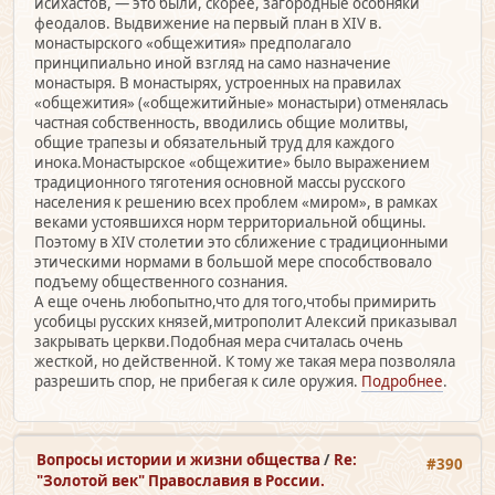
исихастов, — это были, скорее, загородные особняки
феодалов. Выдвижение на первый план в XIV в.
монастырского «общежития» предполагало
принципиально иной взгляд на само назначение
монастыря. В монастырях, устроенных на правилах
«общежития» («общежитийные» монастыри) отменялась
частная собственность, вводились общие молитвы,
общие трапезы и обязательный труд для каждого
инока.Монастырское «общежитие» было выражением
традиционного тяготения основной массы русского
населения к решению всех проблем «миром», в рамках
веками устоявшихся норм территориальной общины.
Поэтому в XIV столетии это сближение с традиционными
этическими нормами в большой мере способствовало
подъему общественного сознания.
А еще очень любопытно,что для того,чтобы примирить
усобицы русских князей,митрополит Алексий приказывал
закрывать церкви.Подобная мера считалась очень
жесткой, но действенной. К тому же такая мера позволяла
разрешить спор, не прибегая к силе оружия.
Подробнее
.
Вопросы истории и жизни общества
/
Re:
#390
"Золотой век" Православия в России.