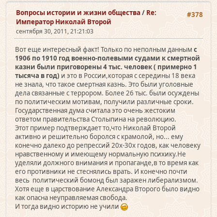
Вопросы истории и жизни общества
/
Re:
#378
Император Николай Второй
сентября 30, 2011, 21:21:03
Вот еще интересный факт! Только по неполным данным
с
1906 по 1910 год военно-полевыми судами к смертной
казни были приговорены 4 тыс. человек ( примерно 1
тысяча в год)
и это в России,которая с середины 18 века
не знала, что такое смертная казнь. Это были уголовные
дела связанные с террором. Более 26 тыс. были осуждены
по политическим мотивам, получили различные сроки.
Государственная дума считала это очень жестоким
ответом правительства Столыпина на революцию.
Этот пример подтверждает то,что Николай Второй
активно и решительно боролся с крамолой, но... ему
конечно далеко до репрессий 20х-30х годов, как человеку
нравственному и имеющему нормальную психику.Не
уделяли должного внимания и пропаганде,в то время как
его противники не стеснялись врать. И конечно почти
весь политический бомонд был заражен либерализмом.
Хотя еще в царствование Александра Второго было видно
как опасна неуправляемая свобода.
И тогда видно историю не учили