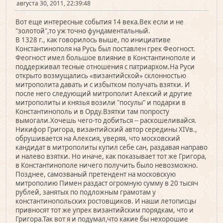
августа 30, 2011, 22:39:48
Вот еще интересные события 14 века.Век если и не
"золотой",то уж точно фундаментальный.
В 1328 г., как говорилось выше, по инициативе
Константинополя на Русь был поставлен грек Феогност.
Феогност имел большое влияние в Константинополе и
поддерживал тесные отношения с патриархом.На Руси
открыто возмущались «византийской» склонностью
митрополита давать и с избытком получать взятки. И
после него следующий митрополит Алексий и другие
митрополиты и князья возили "посулы" и подарки в
Константинополь и в Орду.Взятки там попросту
вымогали.Хочешь чего-то добиться -- раскошеливайся.
Никифор Григора, византийский автор середины XIVв.,
обрушивается на Алексия, уверяя, что московский
кандидат в митрополиты купил себе сан, раздавая направо
и налево взятки. Но иначе, как показывает тот же Григора,
в Константинополе ничего получить было невозможно.
Позднее, самозваный претендент на московскую
митрополию Пимен раздаст огромную сумму в 20 тысяч
рублей, занятых по подложным грамотам у
константинопольских ростовщиков. И наши летописцы
привносят тот же упрек византийским порядкам, что и
Григора.Так вот я и подумал,что какие бы нехорошие