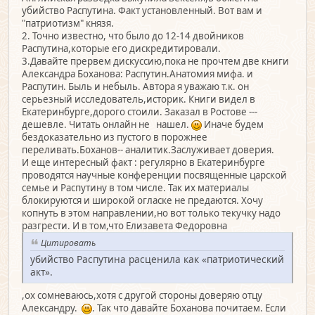
убийство Распутина. Факт установленный. Вот вам и
"патриотизм" князя.
2. Точно известно, что было до 12-14 двойников
Распутина,которые его дискредитировали.
3.Давайте прервем дискуссию,пока не прочтем две книги
Александра Боханова: Распутин.Анатомия мифа. и
Распутин. Быль и небыль. Автора я уважаю т.к. он
серьезный исследователь,историк. Книги видел в
Екатеринбурге,дорого стоили. Заказал в Ростове ---
дешевле. Читать онлайн не нашел.
Иначе будем
бездоказательно из пустого в порожнее
переливать.Боханов-- аналитик.Заслуживает доверия.
И еще интересный факт : регулярно в Екатеринбурге
проводятся научные конференции посвященные царской
семье и Распутину в том числе. Так их материалы
блокируются и широкой огласке не предаются. Хочу
копнуть в этом направлении,но вот только текучку надо
разгрести. И в том,что Елизавета Федоровна
Цитировать
убийство Распутина расценила как «патриотический
акт».
,ох сомневаюсь,хотя с другой стороны доверяю отцу
Александру.
. Так что давайте Боханова почитаем. Если