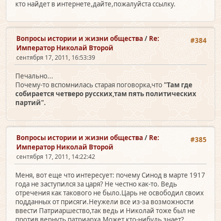
кто найдет в интернете,дайте,пожалуйста ссылку.
Вопросы истории и жизни общества
/
Re:
#384
Император Николай Второй
сентября 17, 2011, 16:53:39
Печально...
Почему-то вспомнилась старая поговорка,что
"Там где
собирается четверо русских,там пять политических
партий".
Вопросы истории и жизни общества
/
Re:
#385
Император Николай Второй
сентября 17, 2011, 14:22:42
Меня, вот еще что интересует: почему Синод в марте 1917
года не заступился за царя? Не честно как-то. Ведь
отречения как такового не было.Царь не освободил своих
подданных от присяги.Неужели все из-за возможности
ввести Патриаршество,так ведь и Николай тоже был не
против вернуть патриарха.Может кто-нибудь знает?