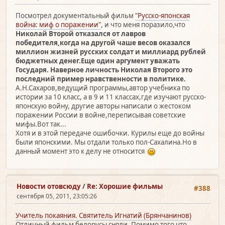
Посмотрел документальный фильм
"Русско-японская
война: миф о поражении"
, и что меня поразило,что
Николай Второй отказался от лавров
победителя,когда на другой чаше весов оказался
миллион жизней русских солдат и миллиард рублей
бюджетных денег.Еще один аргумент уважать
Государя. Наверное личность Николая Второго это
последний пример
нравственности в политике.
А.Н.Сахаров,ведущий программы,автор учебника по
истории за 10 класс, а в 9 и 11 классах,где изучают русско-
японскую войну, другие авторы написали о жестоком
поражении России в войне,переписывая советские
мифы.Вот так...
Хотя и в этой передаче ошибочки. Курилы еще до войны
были японскими. Мы отдали только пол-Сахалина.Но в
данный момент это к делу не относится
Новости отовсюду
/
Re: Хорошие фильмы
#388
сентября 05, 2011, 23:05:26
Учитель покаяния. Святитель Игнатий (Брянчанинов)
Отличный фильм белорусы сняли. Помимо того,что