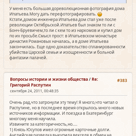
У меня есть большая дореволюционная фотография дома
Ипатьева.Могу дать перефотографировать.
Кстати,домом инженера Ипатьева дом стал уже после
революции Октябрьской.Ипатьев был знаком то ли с
Бонч-Бруевичем,то ли с кем то из наркомов и купил дом
по их просьбе.Смысл прост: в Ипатьевском монастыре
династия Романовых началась, а в доме Ипатьева
закончилась. Еще одно доказательство спланированности
убийства Царской семьи и изощренности и больной
фантазии палачей.
Вопросы истории и жизни общества
/
Re:
#383
Григорий Распутин
сентября 24, 2011, 00:48:35
Очень рад,что затронули эту тему! Я много,что читал о
Распутине, но в последнее время открылось много новых
источников информации. И поездка в Екатеринбург
многому меня научила.
Извините за категоричность,но....
1) Князь Юсупов имел огромные карточные долги.
Английская разведка выкупила векселя,в обмен на