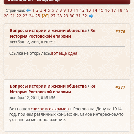
1
2
3
4
5
6
7
8
9
10
11
12
13
14
15
16
17
18
19
Страницы
20
21
22
23
24
25
27
28
29
30
31
32
26
Вопросы истории и жизни общества
/
Re:
#376
История Ростовской епархии
октября 12, 2011, 03:03:53
Ссылка не открылась,
вот еще одна
Вопросы истории и жизни общества
/
Re:
#377
История Ростовской епархии
октября 12, 2011, 01:51:56
Вот нашел
список всех храмов
г. Ростова-на- Дону на 1914
год, причем различных конфессий. Самое интересное,что
указано их местоположение.