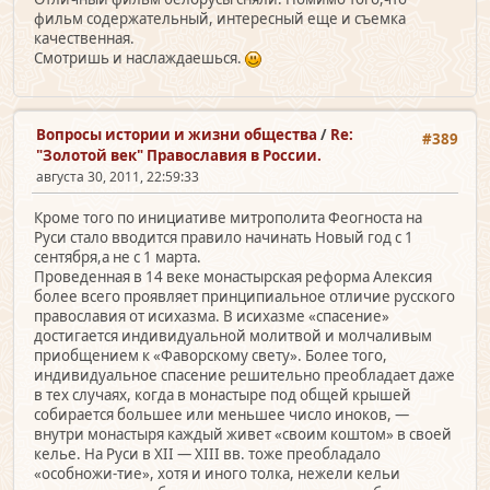
фильм содержательный, интересный еще и съемка
качественная.
Смотришь и наслаждаешься.
Вопросы истории и жизни общества
/
Re:
#389
"Золотой век" Православия в России.
августа 30, 2011, 22:59:33
Кроме того по инициативе митрополита Феогноста на
Руси стало вводится правило начинать Новый год с 1
сентября,а не с 1 марта.
Проведенная в 14 веке монастырская реформа Алексия
более всего проявляет принципиальное отличие русского
православия от исихазма. В исихазме «спасение»
достигается индивидуальной молитвой и молчаливым
приобщением к «Фаворскому свету». Более того,
индивидуальное спасение решительно преобладает даже
в тех случаях, когда в монастыре под общей крышей
собирается большее или меньшее число иноков, —
внутри монастыря каждый живет «своим коштом» в своей
келье. На Руси в XII — XIII вв. тоже преобладало
«особножи-тие», хотя и иного толка, нежели кельи