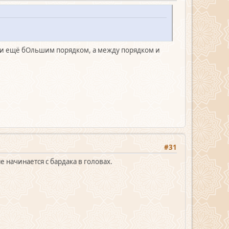
м и ещё бОльшим порядком, а между порядком и
#31
 начинается с бардака в головах.