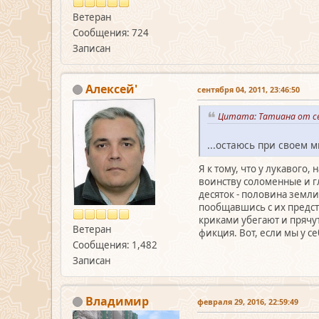
Ветеран
Сообщения: 724
Записан
Алексей'
сентября 04, 2011, 23:46:50
Цитата: Татиана от се
...остаюсь при своем м
Я к тому, что у лукавого
воинству соломенные и гл
десяток - половина земли
пообщавшись с их предст
криками убегают и прячут
Ветеран
фикция. Вот, если мы у с
Сообщения: 1,482
Записан
Владимир
февраля 29, 2016, 22:59:49