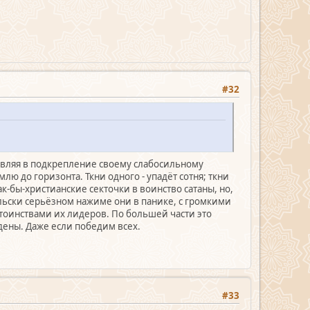
#32
ставляя в подкрепление своему слабосильному
лю до горизонта. Ткни одного - упадёт сотня; ткни
ак-бы-христианские секточки в воинство сатаны, но,
льски серьёзном нажиме они в панике, с громкими
остоинствами их лидеров. По большей части это
ждены. Даже если победим всех.
#33