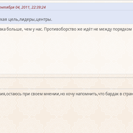
нтября 04, 2011, 22:39:24
ткая цель,лидеры,центры.
дака больше, чем у нас. Противоборство же идёт не между порядко
ия,остаюсь при своем мнении,но хочу напомнить,что бардак в стране