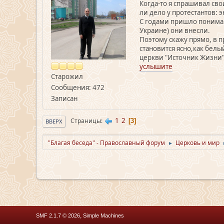
Когда-то я спрашивал св
ли дело у протестантов: э
С годами пришло пониман
Украине) они внесли.
Поэтому скажу прямо, в п
становится ясно,как белы
церкви "Источник Жизни" 
услышите
Старожил
Сообщения: 472
Записан
1
2
Страницы
3
ВВЕРХ
"Благая беседа" - Православный форум
Церковь и мир
►
,
SMF 2.1.7 © 2026
Simple Machines