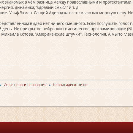
оих знакомых в чём разница между православными и протестантами, 
нергия, динамика,"здравый смысл" и т. д.
ие. Ульф Экман, Сандей Аделаджа всех смыло как морскую пену. Но 
редставленном видео нет ничего смешного. Если послушать голос па
й день. Не прикрытое нейро-лингвистическое програмирование (NLP
Михаила Котова. "Американские штучки". Технология. А мы то глазк
Иные веры и верования
Неопятидесятники
►
►