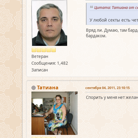
Цитата: Татиана от се
У любой секты есть че
Вряд ли. Думаю, там бар
бардаком.
Ветеран
Сообщения: 1,482
Записан
Татиана
сентября 04, 2011, 23:10:15
Спорить у меня нет желан