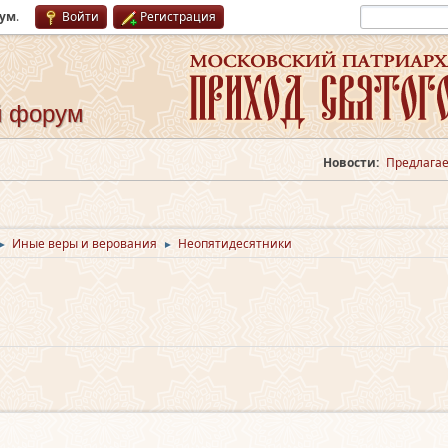
рум
.
Войти
Регистрация
й форум
Новости:
Предлагае
Иные веры и верования
Неопятидесятники
►
►