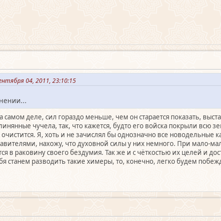
нтября 04, 2011, 23:10:15
нении...
, на самом деле, сил гораздо меньше, чем он старается показать, вы
инянные чучела, так, что кажется, будто его войска покрыли всю зем
 очистится. Я, хоть и не зачислял бы однозначно все новодельные к
авителями, нахожу, что духовной силы у них немного. При мало-ма
ся в раковину своего бездумия. Так же и с чёткостью их целей и д
ебя станем разводить такие химеры, то, конечно, легко будем побе