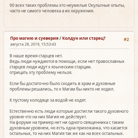
90 всех таких проблемы это неумелые Окультные опыты,
часто не самого человека а их окружения.
Про магию и суеверия
/
Колдун или старец?
#2
августа 28, 2019, 15:53:43
В наше время старцев нет.
Ведь люди нуждаются в помощи, если нет православных
старцев люди идут к языческим старцам.
отрицать эту проблему нельзя.
Если бы достаточно было сходить в храм и духовные
проблемы решались, то к Магам бы никто не ходил.
К пустому колодяце за водой не ходят.
Естественно есть люди которые достигли такого духовного
уровня что на них Магия не действует.
На форуме на пример нет ни одного священника с таким
духовным уровнем, но есть одна прихожанка, что касается
остальных, то на них Магия так же как на всех остальных.