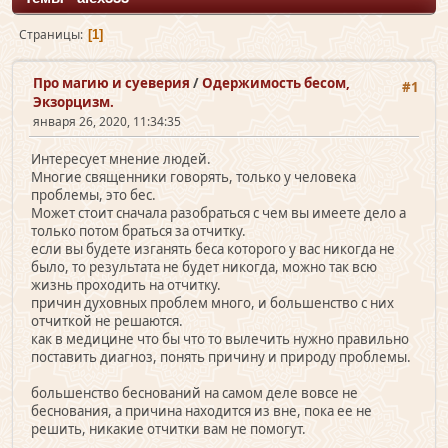
Страницы
1
Про магию и суеверия
/
Одержимость бесом,
#1
Экзорцизм.
января 26, 2020, 11:34:35
Интересует мнение людей.
Многие священники говорять, только у человека
проблемы, это бес.
Может стоит сначала разобраться с чем вы имеете дело а
только потом браться за отчитку.
если вы будете изганять беса которого у вас никогда не
было, то результата не будет никогда, можно так всю
жизнь проходить на отчитку.
причин духовных проблем много, и большенство с них
отчиткой не решаются.
как в медицине что бы что то вылечить нужно правильно
поставить диагноз, понять причину и природу проблемы.
большенство беснований на самом деле вовсе не
беснования, а причина находится из вне, пока ее не
решить, никакие отчитки вам не помогут.