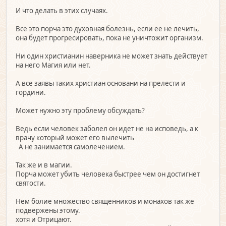
И что делать в этих случаях.
Все это порча это духовная болезнь, если ее не лечить,
она будет прогресировать, пока не уничтожит организм.
Ни один христианин наверника не может знать действует
на него Магия или нет.
А все заявы таких христиан основани на прелести и
гордини.
Может нужно эту проблему обсуждать?
Ведь если человек заболел он идет не на исповедь, а к
врачу который может его вылечить
А не занимается самолечением.
Так же и в магии.
Порча может убить человека быстрее чем он достигнет
святости.
Нем болие множество священников и монахов так же
подвержены этому.
хотя и Отрицают.