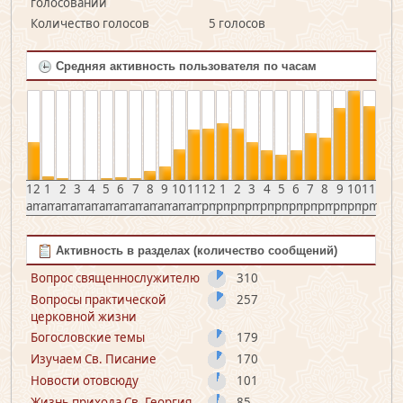
голосований
Количество голосов
5 голосов
Средняя активность пользователя по часам
12
1
2
3
4
5
6
7
8
9
10
11
12
1
2
3
4
5
6
7
8
9
10
11
am
am
am
am
am
am
am
am
am
am
am
am
pm
pm
pm
pm
pm
pm
pm
pm
pm
pm
pm
pm
Активность в разделах (количество сообщений)
Вопрос священно­служителю
310
Вопросы практической
257
церковной жизни
Богословские темы
179
Изучаем Св. Писание
170
Новости отовсюду
101
Жизнь прихода Св. Георгия
85