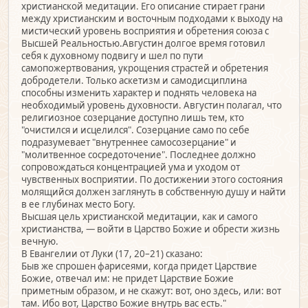
христианской медитации. Его описание стирает грани
между христианским и восточным подходами к выходу на
мистический уровень восприятия и обретения союза с
Высшей Реальностью.Августин долгое время готовил
себя к духовному подвигу и шел по пути
самопожертвования, укрощения страстей и обретения
добродетели. Только аскетизм и самодисциплина
способны изменить характер и поднять человека на
необходимый уровень духовности. Августин полагал, что
религиозное созерцание доступно лишь тем, кто
"очистился и исцелился". Созерцание само по себе
подразумевает "внутреннее самосозерцание" и
"молитвенное сосредоточение". Последнее должно
сопровождаться концентрацией ума и уходом от
чувственных восприятии. По достижении этого состояния
молящийся должен заглянуть в собственную душу и найти
в ее глубинах место Богу.
Высшая цель христианской медитации, как и самого
христианства, — войти в Царство Божие и обрести жизнь
вечную.
В Евангелии от Луки (17, 20–21) сказано:
Быв же спрошен фарисеями, когда придет Царствие
Божие, отвечал им: не придет Царствие Божие
приметным образом, и не скажут: вот, оно здесь, или: вот
там. Ибо вот, Царство Божие внутрь вас есть."