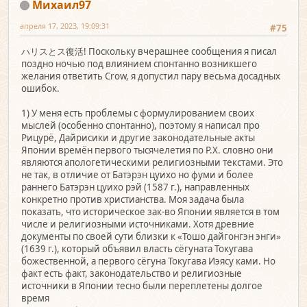
Михаил97
апреля 17, 2023, 19:09:31
#75
ハリスとス復活! Поскольку вчерашнее сообщения я писал
поздно ночью под влиянием спонтанно возникшего
желания ответить Crow, я допустил пару весьма досадных
ошибок.
1) У меня есть проблемы с формулированием своих
мыслей (особенно спонтанно), поэтому я написал про
Рицурё, Дайрисики и другие законодательные акты
Японии времён первого тысячелетия по Р.Х. словно они
являются апологетическими религиозными текстами. Это
не так, в отличие от Батэрэн цуихо но фуми и более
раннего Батэрэн цуихо рэй (1587 г.), направленных
конкретно против христианства. Моя задача была
показать, что историческое зак-во Японии является в том
числе и религиозными источниками. Хотя древние
документы по своей сути близки к «Тошо дайгонгэн энги»
(1639 г.), который объявил власть сёгуната Токугава
божественной, а первого сёгуна Токугава Иэясу ками. Но
факт есть факт, законодательство и религиозные
источники в Японии тесно были переплетены долгое
время