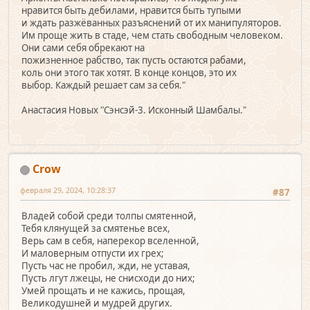
нравится быть дебилами, нравится быть тупыми
и ждать разжёванных разъяснений от их манипуляторов.
Им проще жить в стаде, чем стать свободным человеком.
Они сами себя обрекают на
пожизненное рабство, так пусть остаются рабами,
коль они этого так хотят. В конце концов, это их
выбор. Каждый решает сам за себя."
Анастасия Новых "Сэнсэй-3. Исконный Шамбалы."
Crow
февраля 29, 2024, 10:28:37
#87
Владей собой среди толпы смятенной,
Тебя клянущей за смятенье всех,
Верь сам в себя, наперекор вселенной,
И маловерным отпусти их грех;
Пусть час не пробил, жди, не уставая,
Пусть лгут лжецы, не снисходи до них;
Умей прощать и не кажись, прощая,
Великодушней и мудрей других.