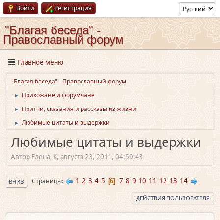
Войти
Регистрация
"Благая беседа" -
Православный форум
Главное меню
"Благая беседа" - Православный форум
Прихожане и форумчане
►
Притчи, сказания и рассказы из жизни
►
Любимые цитаты и выдержки
►
Любимые цитаты и выдержки
Автор Елена_K, августа 23, 2011, 04:59:43
1
2
3
4
5
7
8
9
10
11
12
13
14
Страницы
6
ВНИЗ
ДЕЙСТВИЯ ПОЛЬЗОВАТЕЛЯ