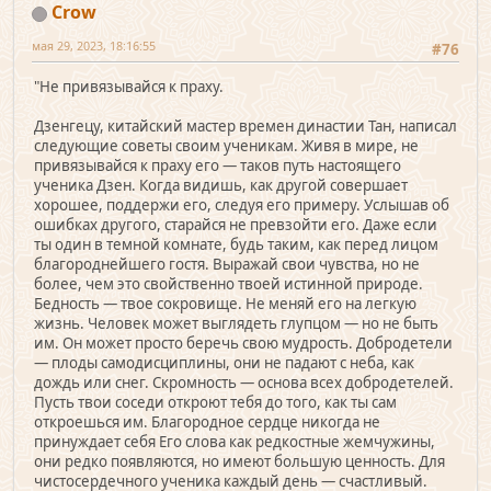
Crow
мая 29, 2023, 18:16:55
#76
"Не привязывайся к праху.
Дзенгецу, китайский мастер времен династии Тан, написал
следующие советы своим ученикам. Живя в мире, не
привязывайся к праху его — таков путь настоящего
ученика Дзен. Когда видишь, как другой совершает
хорошее, поддержи его, следуя его примеру. Услышав об
ошибках другого, старайся не превзойти его. Даже если
ты один в темной комнате, будь таким, как перед лицом
благороднейшего гостя. Выражай свои чувства, но не
более, чем это свойственно твоей истинной природе.
Бедность — твое сокровище. Не меняй его на легкую
жизнь. Человек может выглядеть глупцом — но не быть
им. Он может просто беречь свою мудрость. Добродетели
— плоды самодисциплины, они не падают с неба, как
дождь или снег. Скромность — основа всех добродетелей.
Пусть твои соседи откроют тебя до того, как ты сам
откроешься им. Благородное сердце никогда не
принуждает себя Его слова как редкостные жемчужины,
они редко появляются, но имеют большую ценность. Для
чистосердечного ученика каждый день — счастливый.