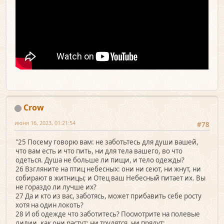
Crow
июня 16, 2023, 01:21:54
#78
"25 Посему говорю вам: не заботьтесь для души вашей,
что вам есть и что пить, ни для тела вашего, во что
одеться. Душа не больше ли пищи, и тело одежды?
26 Взгляните на птиц небесных: они ни сеют, ни жнут, ни
собирают в житницы; и Отец ваш Небесный питает их. Вы
не гораздо ли лучше их?
27 Да и кто из вас, заботясь, может прибавить себе росту
хотя на один локоть?
28 И об одежде что заботитесь? Посмотрите на полевые
лилии, как они растут: ни трудятся, ни прядут;