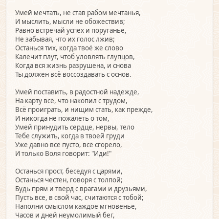
Умей мечтать, не став рабом мечтанья,
И мыслить, мысли не обожествив;
Равно встречай успех и поруганье,
Не забывая, что их голос лжив;
Останься тих, когда твоё же слово
Калечит плут, чтоб уловлять глупцов,
Когда вся жизнь разрушена, и снова
Ты должен всё воссоздавать с основ.
Умей поставить, в радостной надежде,
На карту всё, что накопил с трудом,
Всё проиграть, и нищим стать, как прежде,
И никогда не пожалеть о том,
Умей принудить сердце, нервы, тело
Тебе служить, когда в твоей груди
Уже давно всё пусто, всё сгорело,
И только Воля говорит: "Иди!"
Останься прост, беседуя с царями,
Останься честен, говоря с толпой;
Будь прям и твёрд с врагами и друзьями,
Пусть все, в свой час, считаются с тобой;
Наполни смыслом каждое мгновенье,
Часов и дней неумолимый бег,