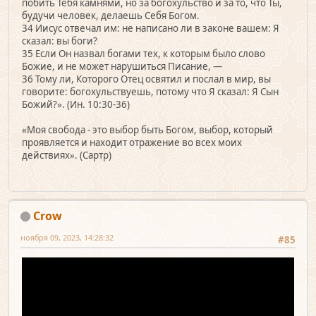
побить Тебя камнями, но за богохульство и за то, что Ты,
будучи человек, делаешь Себя Богом.
34 Иисус отвечал им: не написано ли в законе вашем: Я
сказал: вы боги?
35 Если Он назвал богами тех, к которым было слово
Божие, и не может нарушиться Писание, —
36 Тому ли, Которого Отец освятил и послал в мир, вы
говорите: богохульствуешь, потому что Я сказал: Я Сын
Божий?». (Ин. 10:30-36)
«Моя свобода - это выбор быть Богом, выбор, который
проявляется и находит отражение во всех моих
действиях». (Сартр)
Crow
ноября 09, 2023, 14:28:32
#85