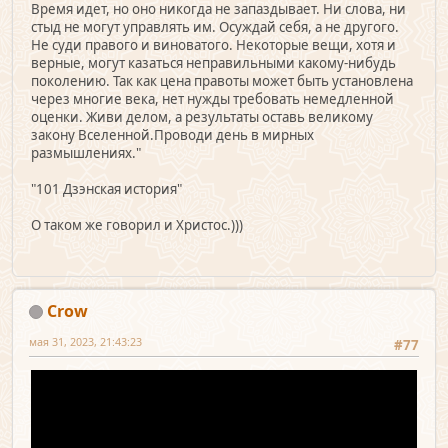
Время идет, но оно никогда не запаздывает. Ни слова, ни
стыд не могут управлять им. Осуждай себя, а не другого.
Не суди правого и виноватого. Некоторые вещи, хотя и
верные, могут казаться неправильными какому-нибудь
поколению. Так как цена правоты может быть установлена
через многие века, нет нужды требовать немедленной
оценки. Живи делом, а результаты оставь великому
закону Вселенной.Проводи день в мирных
размышлениях."
"101 Дзэнская история"
О таком же говорил и Христос.)))
Crow
мая 31, 2023, 21:43:23
#77