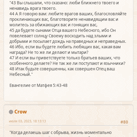
"43 Вы слышали, что сказано: люби ближнего твоего и
ненавидь врага твоего.
44 А Я говорю вам: любите врагов ваших, благословляйте
проклинающих вас, благотворите ненавидящим вас и
молитесь за обижающих вас и гонящих вас,
45 да будете сынами Отца вашего Небесного, ибо Он
повелевает солнцу Своему восходить над злыми и
добрыми и посылает дождь на праведных и неправедных.
46 Ибо, если вы будете любить любящих вас, какая вам
награда? Не то же ли делают и мытари?
47 И если вы приветствуете только братьев ваших, что
особенного делаете? Не так же ли поступают и язычники?
48 Итак будьте совершенны, как совершен Отец ваш
Небесный."
Евангелие от Матфея 5:43-48
Crow
июля 03, 2023, 18:13:13
#80
"Когда делаешь шаг с обрыва, жизнь моментально