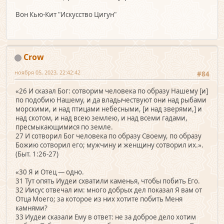
Вон Кью-Кит "Искусство Цигун"
Crow
ноября 05, 2023, 22:42:42
#84
«26 И сказал Бог: сотворим человека по образу Нашему [и]
по подобию Нашему, и да владычествуют они над рыбами
морскими, и над птицами небесными, [и над зверями,] и
над скотом, и над всею землею, и над всеми гадами,
пресмыкающимися по земле.
27 И сотворил Бог человека по образу Своему, по образу
Божию сотворил его; мужчину и женщину сотворил их.».
(Быт. 1:26-27)
«30 Я и Отец — одно.
31 Тут опять Иудеи схватили каменья, чтобы побить Его.
32 Иисус отвечал им: много добрых дел показал Я вам от
Отца Моего; за которое из них хотите побить Меня
камнями?
33 Иудеи сказали Ему в ответ: не за доброе дело хотим