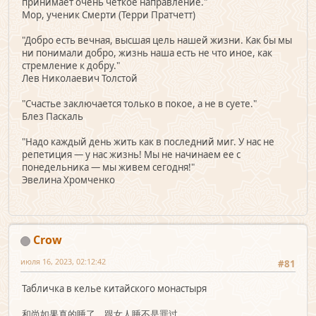
принимает очень чёткое направление."
Мор, ученик Смерти (Терри Пратчетт)
"Добро есть вечная, высшая цель нашей жизни. Как бы мы
ни понимали добро, жизнь наша есть не что иное, как
стремление к добру."
Лев Николаевич Толстой
"Счастье заключается только в покое, а не в суете."
Блез Паскаль
"Надо каждый день жить как в последний миг. У нас не
репетиция — у нас жизнь! Мы не начинаем ее с
понедельника — мы живем сегодня!"
Эвелина Хромченко
Crow
июля 16, 2023, 02:12:42
#81
Табличка в келье китайского монастыря
和尚如果真的睡了，跟女人睡不是罪过