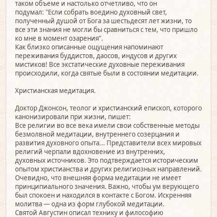
таком объеме и настолько отчетливо, что он
подумал: "Если собрать воедино духовный свет,
полученный душой от Бога за шестьдесят лет жизни, то
все эти знания не могли бы сравниться с тем, что пришло
ко мне в момент озарения".
Как близко описанные ощущения напоминают
переживания буддистов, даосов, индусов и других
мистиков! Все экстатические духовные переживания
происходили, когда святые были в состоянии медитации.
Христианская медитация.
Доктор Джонсон, теолог и христианский епископ, которого
канонизировали при жизни, пишет:
Все религии во все века имели свои собственные методы
безмолвной медитации, внутреннего созерцания и
развития духовного опыта... Представители всех мировых
религий черпали вдохновение из внутренних,
духовных источников. Это подтверждается историческим
опытом христианства и других религиозных направлений.
Очевидно, что внешняя форма медитации не имеет
принципиального значения. Важно, чтобы ум верующего
был спокоен и находился в контакте с Богом. Искренняя
молитва — одна из форм глубокой медитации.
Святой Августин описал технику и философию