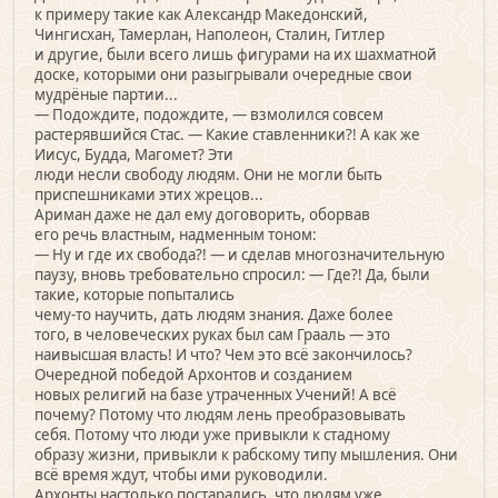
к примеру такие как Александр Македонский,
Чингисхан, Тамерлан, Наполеон, Сталин, Гитлер
и другие, были всего лишь фигурами на их шахматной
доске, которыми они разыгрывали очередные свои
мудрёные партии...
— Подождите, подождите, — взмолился совсем
растерявшийся Стас. — Какие ставленники?! А как же
Иисус, Будда, Магомет? Эти
люди несли свободу людям. Они не могли быть
приспешниками этих жрецов...
Ариман даже не дал ему договорить, оборвав
его речь властным, надменным тоном:
— Ну и где их свобода?! — и сделав многозначительную
паузу, вновь требовательно спросил: — Где?! Да, были
такие, которые попытались
чему-то научить, дать людям знания. Даже более
того, в человеческих руках был сам Грааль — это
наивысшая власть! И что? Чем это всё закончилось?
Очередной победой Архонтов и созданием
новых религий на базе утраченных Учений! А всё
почему? Потому что людям лень преобразовывать
себя. Потому что люди уже привыкли к стадному
образу жизни, привыкли к рабскому типу мышления. Они
всё время ждут, чтобы ими руководили.
Архонты настолько постарались, что людям уже