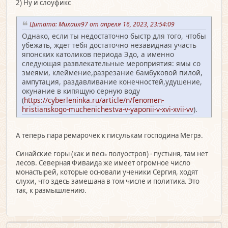
2) Ну и слоуфикс
Цитата: Михаил97 от апреля 16, 2023, 23:54:09
Однако, если ты недостаточно быстр для того, чтобы
убежать, ждет тебя достаточно незавидная участь
японских католиков периода Эдо, а именно
следующая развлекательные мероприятия: ямы со
змеями, клеймение,разрезание бамбуковой пилой,
ампутация, раздавливание конечностей,удушение,
окунание в кипящую серную воду
(
https://cyberleninka.ru/article/n/fenomen-
hristianskogo-muchenichestva-v-yaponii-v-xvi-xvii-vv
).
А теперь пара ремарочек к писулькам господина Мегрэ.
Синайские горы (как и весь полуостров) - пустыня, там нет
лесов. Северная Фиваида же имеет огромное число
монастырей, которые основали ученики Сергия, ходят
слухи, что здесь замешана в том числе и политика. Это
так, к размышлению.