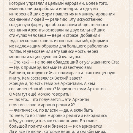
которые управляли целыми народами. Более того,
именно они разработали и внедрили одну из
интереснейших форм правления и манипулирования
сознанием людей — религию. Эту искусственно
созданную форму преобразования общественного
сознания Архонты основали на двух сильнейших
стимулах человека — вере и страхе. Добавили
туда несколько капель истинных знаний, оформив
их надлежащим образом для большего раболепия
толпы. И увековечили эту зависимость через
монополизацию духовной культуры.
— Это как? — не понял обалдевший от услышанного Стас.
— Ну, к примеру, возьмите известную вам
Библию, которую сейчас полмира чтит как священную
книгу. Кем составлялся Ветхий завет?
Жрецами, то есть теми же Архонтами. А кем
составлен Новый завет? Марионетками Архонтов.
О чём тут ещё можно говорить?
— Так это... что получается... эти Архонты
стоят во главе мировых религий?
— Фактически, по власти — да. А если быть
точнее, то во главе мировых религий находились
и будут находиться их ставленники. Во главе
большой политики и бизнеса — их марионетки.
Да и все те люди, которые вершили судьбы мира,