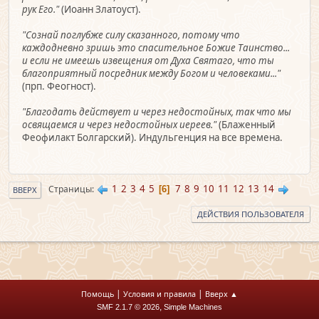
рук Его."
(Иоанн Златоуст).
"Сознай поглубже силу сказанного, потому что
каждодневно зришь это спасительное Божие Таинство...
и если не имеешь извещения от Духа Святаго, что ты
благоприятный посредник между Богом и человеками..."
(прп. Феогност).
"Благодать действует и через недостойных, так что мы
освящаемся и через недостойных иереев."
(Блаженный
Феофилакт Болгарский). Индульгенция на все времена.
1
2
3
4
5
7
8
9
10
11
12
13
14
Страницы
6
ВВЕРХ
ДЕЙСТВИЯ ПОЛЬЗОВАТЕЛЯ
|
|
Помощь
Условия и правила
Вверх ▲
,
SMF 2.1.7 © 2026
Simple Machines