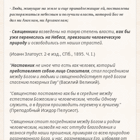
-
Люди, живущие на земле и еще принадлежащие ей, поставлены
распоряжаться небесным и получили власть, которой Бог не
дал ни Ангелам, ни Архангелам;
-
Священники
возведены на такую степень власти,
как бы
уже перенеслись на Небеса, превзошли человеческую
природу
и освободились от наших страстей.
(Иоанн Златоуст. 2-е изд., СПб., 1895. Ч. I.)
"
Наставник
не иное что есть как человек, который
представляет собою лицо Спасителя
, стал посредником
между Богом и людьми и священнодействует пред Богом
спасению покорных Ему"
(Василий Великий).
"Священство поставлено как бы в середине между
естеством Божеским и человеческим, чтобы Одному
служить, а в другом производить перемену к лучшему."
(Преподобный Исидор Пелусиот).
"Священник стоит посредником между Богом и родом
человеческим, низводя на нас оттуда благодеяния и
вознося туда наши прошения, примиряя со всею природою
разгневанного Бога, и нас, разгневавших Его, избавляя от