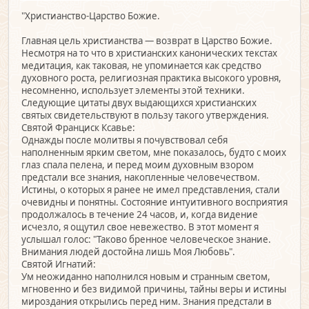
"Христианство-Царство Божие.
Главная цель христианства — возврат в Царство Божие.
Несмотря на то что в христианских канонических текстах
медитация, как таковая, не упоминается как средство
духовного роста, религиозная практика высокого уровня,
несомненно, использует элементы этой техники.
Следующие цитаты двух выдающихся христианских
святых свидетельствуют в пользу такого утверждения.
Святой Франциск Ксавье:
Однажды после молитвы я почувствовал себя
наполненным ярким светом, мне показалось, будто с моих
глаз спала пелена, и перед моим духовным взором
предстали все знания, накопленные человечеством.
Истины, о которых я ранее не имел представления, стали
очевидны и понятны. Состояние интуитивного восприятия
продолжалось в течение 24 часов, и, когда видение
исчезло, я ощутил свое невежество. В этот момент я
услышал голос: "Таково бренное человеческое знание.
Внимания людей достойна лишь Моя Любовь".
Святой Игнатий:
Ум неожиданно наполнился новым и странным светом,
мгновенно и без видимой причины, тайны веры и истины
мироздания открылись перед ним. Знания предстали в