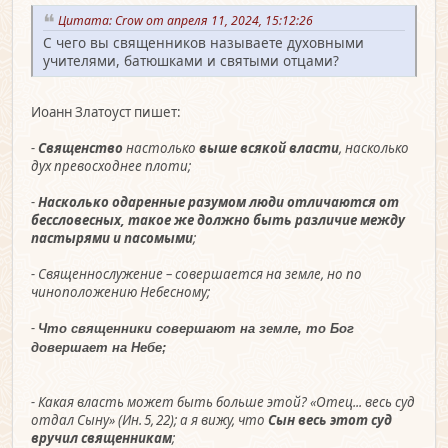
Цитата: Crow от апреля 11, 2024, 15:12:26
С чего вы священников называете духовными
учителями, батюшками и святыми отцами?
Иоанн Златоуст пишет:
-
Священство
настолько
выше всякой власти
, насколько
дух превосходнее плоти;
-
Насколько одаренные разумом люди отличаются от
бессловесных, такое же должно быть различие между
пастырями и пасомыми
;
- Священнослужение – совершается на земле, но по
чиноположению Небесному;
-
Что священники совершают на земле, то Бог
довершает на Небе;
- Какая власть может быть больше этой? «Отец... весь суд
отдал Сыну» (Ин. 5, 22); а я вижу, что
Сын весь этот суд
вручил священникам
;