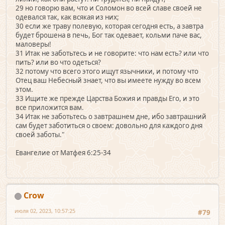
29 но говорю вам, что и Соломон во всей славе своей не
одевался так, как всякая из них;
30 если же траву полевую, которая сегодня есть, а завтра
будет брошена в печь, Бог так одевает, кольми паче вас,
маловеры!
31 Итак не заботьтесь и не говорите: что нам есть? или что
пить? или во что одеться?
32 потому что всего этого ищут язычники, и потому что
Отец ваш Небесный знает, что вы имеете нужду во всем
этом.
33 Ищите же прежде Царства Божия и правды Его, и это
все приложится вам.
34 Итак не заботьтесь о завтрашнем дне, ибо завтрашний
сам будет заботиться о своем: довольно для каждого дня
своей заботы."
Евангелие от Матфея 6:25-34
Crow
июля 02, 2023, 10:57:25
#79