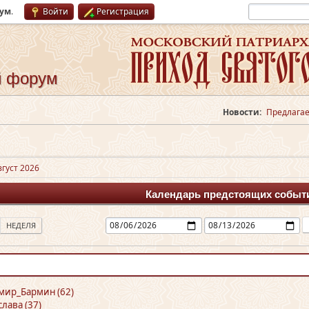
рум
.
Войти
Регистрация
й форум
Новости:
Предлагае
вгуст 2026
Календарь предстоящих событ
НЕДЕЛЯ
мир_Бармин (62)
лава (37)