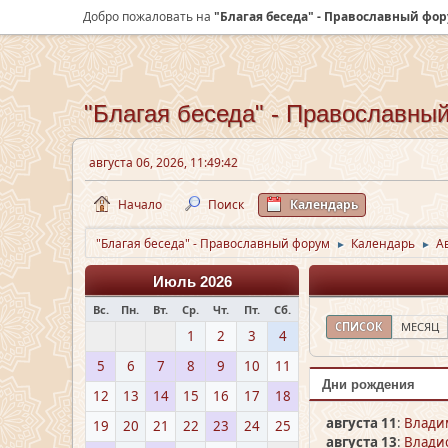
Добро пожаловать на
"Благая беседа" - Православный фо
"Благая беседа" - Православны
августа 06, 2026, 11:49:42
Начало
Поиск
Календарь
"Благая беседа" - Православный форум
Календарь
А
►
►
Июль 2026
Вс.
Пн.
Вт.
Ср.
Чт.
Пт.
Сб.
СПИСОК
МЕСЯЦ
1
2
3
4
5
6
7
8
9
10
11
Дни рождения
12
13
14
15
16
17
18
августа 11
:
Влади
19
20
21
22
23
24
25
августа 13
:
Владис