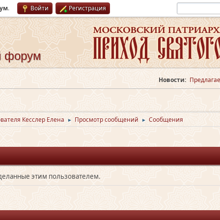
рум
.
Войти
Регистрация
й форум
Новости:
Предлагае
вателя Кесслер Елена
Просмотр сообщений
Сообщения
►
►
сделанные этим пользователем.