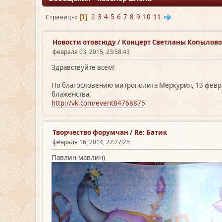
2
3
4
5
6
7
8
9
10
11
Страницы
1
Новости отовсюду
/
Концерт Светланы Копылов
февраля 03, 2015, 23:58:43
Здравствуйте всем!
По благословению митрополита Меркурия, 13 февра
блаженства.
http://vk.com/event84768875
Творчество форумчан
/
Re: Батик
февраля 16, 2014, 22:27:25
Павлин-мавлин)