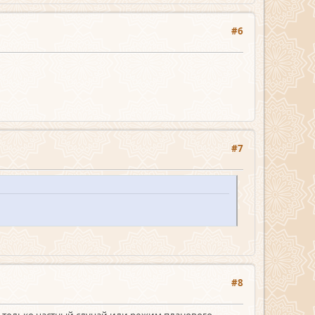
#6
#7
#8