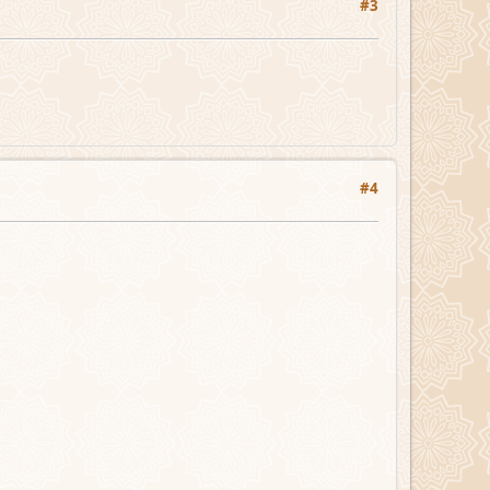
#3
#4