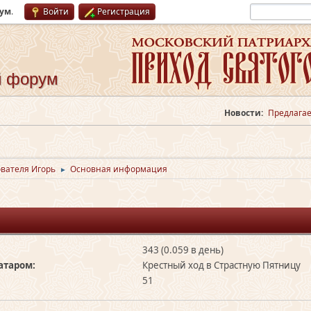
рум
.
Войти
Регистрация
й форум
Новости:
Предлагае
вателя Игорь
Основная информация
►
343 (0.059 в день)
атаром:
Крестный ход в Страстную Пятницу
51