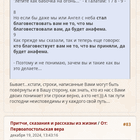
"летите как бабочка на огонь..." - к Галатам: 1 / 8 - 9 -
8
Но если бы даже мы или Ангел с неба
стал
благовествовать вам не то, что мы
благовествовали вам, да будет анафема.
9
Как прежде мы сказали, так и теперь еще говорю:
кто благовествует вам не то, что вы приняли, да
будет анафема.
- Поэтому и не понимаю, зачем вы и такие как вы
это делаете...
Бывает...кстати, строки, написанные Вами могут быть
повёрнуты и в Вашу сторону, как знать, кто из нас с Вами
двоих понимает эти строки верно, а кто нет.))) А так пути
господни неисповедимы и у каждого свой путь...
Притчи, сказания и рассказы из жизни
/
От:
#83
Первоапостольская вера
декабря 19, 2024, 13:43:16