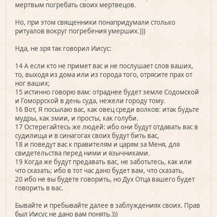
мертвым погребать своих мертвецов.
Но, при этом священники понапридумали столько
ритуалов вокруг погребения умерших.)))
Нда, не зря так говорил Иисус:
14 А если кто не примет вас и не послушает слов ваших,
то, выходя из дома или из города того, отрясите прах от
ног ваших;
15 истинно говорю вам: отраднее будет земле Содомской
и Гоморрской в день суда, нежели городу тому.
16 Вот, Я посылаю вас, как овец среди волков: итак будьте
мудры, как змии, и просты, как голуби.
17 Остерегайтесь же людей: ибо они будут отдавать вас в
судилища и в синагогах своих будут бить вас,
18 и поведут вас к правителям и царям за Меня, для
свидетельства перед ними и язычниками.
19 Когда же будут предавать вас, не заботьтесь, как или
что сказать; ибо в тот час дано будет вам, что сказать,
20 ибо не вы будете говорить, но Дух Отца вашего будет
говорить в вас.
Бывайте и пребывайте далее в заблуждениях своих. Прав
был Иисус не дано вам понять.)))