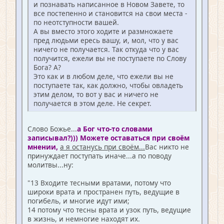
и познавать написанное в Новом Завете, то
все постепенно и становится на свои места -
по неотступности вашей.
А вы вместо этого ходите и размножаете
пред людьми ересь вашу, и, мол, что у вас
ничего не получается. Так откуда что у вас
получится, ежели вы не поступаете по Слову
Бога? А?
Это как и в любом деле, что ежели вы не
поступаете так, как должно, чтобы овладеть
этим делом, то вот у вас и ничего не
получается в этом деле. Не секрет.
Слово Божье...
а Бог что-то словами
записывал?))) Можете оставаться при своём
мнении,
а я останусь при своём...
Вас никто не
принуждает поступать иначе...а по поводу
молитвы...ну:
"13 Входите тесными вратами, потому что
широки врата и пространен путь, ведущие в
погибель, и многие идут ими;
14 потому что тесны врата и узок путь, ведущие
в жизнь, и немногие находят их.