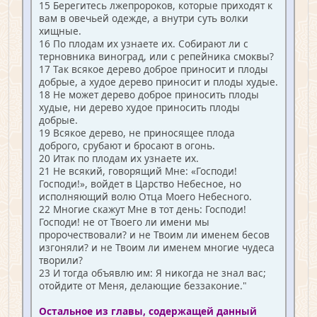
15 Берегитесь лжепророков, которые приходят к
вам в овечьей одежде, а внутри суть волки
хищные.
16 По плодам их узнаете их. Собирают ли с
терновника виноград, или с репейника смоквы?
17 Так всякое дерево доброе приносит и плоды
добрые, а худое дерево приносит и плоды худые.
18 Не может дерево доброе приносить плоды
худые, ни дерево худое приносить плоды
добрые.
19 Всякое дерево, не приносящее плода
доброго, срубают и бросают в огонь.
20 Итак по плодам их узнаете их.
21 Не всякий, говорящий Мне: «Господи!
Господи!», войдет в Царство Небесное, но
исполняющий волю Отца Моего Небесного.
22 Многие скажут Мне в тот день: Господи!
Господи! не от Твоего ли имени мы
пророчествовали? и не Твоим ли именем бесов
изгоняли? и не Твоим ли именем многие чудеса
творили?
23 И тогда объявлю им: Я никогда не знал вас;
отойдите от Меня, делающие беззаконие."
Остальное из главы, содержащей данный