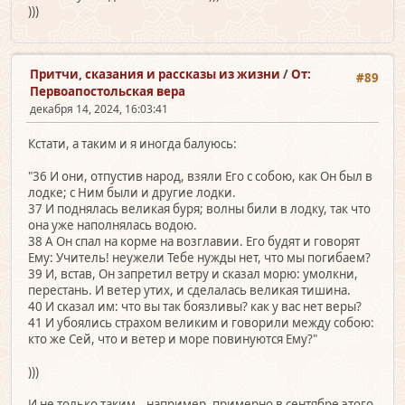
)))
Притчи, сказания и рассказы из жизни
/
От:
#89
Первоапостольская вера
декабря 14, 2024, 16:03:41
Кстати, а таким и я иногда балуюсь:
"36 И они, отпустив народ, взяли Его с собою, как Он был в
лодке; с Ним были и другие лодки.
37 И поднялась великая буря; волны били в лодку, так что
она уже наполнялась водою.
38 А Он спал на корме на возглавии. Его будят и говорят
Ему: Учитель! неужели Тебе нужды нет, что мы погибаем?
39 И, встав, Он запретил ветру и сказал морю: умолкни,
перестань. И ветер утих, и сделалась великая тишина.
40 И сказал им: что вы так боязливы? как у вас нет веры?
41 И убоялись страхом великим и говорили между собою:
кто же Сей, что и ветер и море повинуются Ему?"
)))
И не только таким...например, примерно в сентябре этого