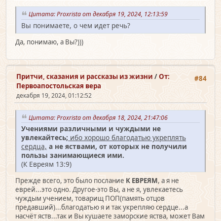
Цитата: Proxrista от декабря 19, 2024, 12:13:59
Вы понимаете, о чем идет речь?
Да, понимаю, а Вы?)))
Притчи, сказания и рассказы из жизни
/
От:
#84
Первоапостольская вера
декабря 19, 2024, 01:12:52
Цитата: Proxrista от декабря 18, 2024, 21:47:06
Учениями различными и чуждыми не
увлекайтесь;
ибо хорошо благодатью укреплять
сердца,
а не яствами, от которых не получили
пользы занимающиеся ими.
(К Евреям 13:9)
Прежде всего, это было послание
К ЕВРЕЯМ
, а я не
еврей...это одно. Другое-это Вы, а не я, увлекаетесь
чуждым учением, товарищ ПОП(память отцов
предавший)...благодатью я и так укрепляю сердце...а
насчёт яств...так и Вы кушаете заморские яства, может Вам