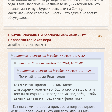
года, я чуть всю жизнь на планете не уничтожил тем что
вызвал магнитную бурю и вспышки на Солнце
максимального класса мощности...это даже в новостях
обсуждалось...
Притчи, сказания и рассказы из жизни
/
От:
#90
Первоапостольская вера
декабря 14, 2024, 15:47:11
Цитата: Proxrista от декабря 14, 2024, 13:47:52
Цитата: Crow от декабря 14, 2024, 10:35:48
Цитата: Proxrista от декабря 14, 2024, 10:13:09
- Почитайте сами Евангелия -
Так я читал, прикинь...и там такое
шизофреничное чтиво, будто кто-то выдрал эти
тексты откуда-то и переделал их под себя, чтобы
деньги делать на преданных фанатиках.)))
- Так вы сами на своем примере и подтверждаете
истину Слова Божия, что для того, чтобы быть