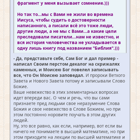
фрагмент у меня вызывает сомнение.)))
Но так то...мы с Вами не жили во времена
Иисуса, чтобы судить о достоверности
написанного, а писали всё это тоже люди,
другие люди, а не мы с Вами...а какие цели
преследовали писатели...нам не известно, и
вся история человечества не укладывается в
одну лишь книгу под названием "Библия".)))
- Да, представьте себе, Сам Бог и дал пример -
написал Своим перстом декалог на скрижалях
каменных, и Моисею Бог повелел записывать
все, что Он Моисею заповедал.
И пророки Ветхого
Завета и Нового Завета потому и записывали Слово
Божие.
Ваше невежество в этих элементарных вопросах
идет впереди вас. О чем и речь, что вы сами
признаете пред людьми свое неразумение Слова
Божия и свое невежество в Слове Божием, но при
этом постоянно норовите поучать в этом других
людей.
Ну, это все равно, как если, например, вот если вы
ничего не понимаете в высшей математике, но при
этом приходите на лекции по высшей математике и