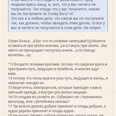
людьми ересь вашу, и, мол, что у вас ничего не
получается. Так откуда что у вас получится, ежели
вы не поступаете по Слову Бога? А?
Это как и в любом деле, что ежели вы не поступаете
так, как должно, чтобы овладеть этим делом, то вот у
вас и ничего не получается в этом деле. Не секрет.
Слово Божье...а Бог что-то словами записывал?))) Можете
оставаться при своём мнении, а я останусь при своём...Вас
никто не принуждает поступать иначе...а по поводу
молитвы...ну:
"13 Входите тесными вратами, потому что широки врата и
пространен путь, ведущие в погибель, и многие идут
ими;
14 потому что тесны врата и узок путь, ведущие в жизнь, и
немногие находят их.
15 Берегитесь лжепророков, которые приходят к вам в
овечьей одежде, а внутри суть волки хищные.
16 По плодам их узнаете их. Собирают ли с терновника
виноград, или с репейника смоквы?
17 Так всякое дерево доброе приносит и плоды добрые, а
худое дерево приносит и плоды худые.
18 Не может дерево доброе приносить плоды худые, ни