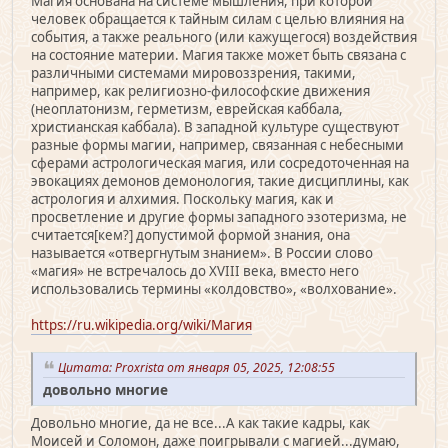
Магия основана на системе мышления, при которой
человек обращается к тайным силам с целью влияния на
события, а также реального (или кажущегося) воздействия
на состояние материи. Магия также может быть связана с
различными системами мировоззрения, такими,
например, как религиозно-философские движения
(неоплатонизм, герметизм, еврейская каббала,
христианская каббала). В западной культуре существуют
разные формы магии, например, связанная с небесными
сферами астрологическая магия, или сосредоточенная на
эвокациях демонов демонология, такие дисциплины, как
астрология и алхимия. Поскольку магия, как и
просветление и другие формы западного эзотеризма, не
считается[кем?] допустимой формой знания, она
называется «отвергнутым знанием». В России слово
«магия» не встречалось до XVIII века, вместо него
использовались термины «колдовство», «волхование».
https://ru.wikipedia.org/wiki/Магия
Цитата: Proxrista от января 05, 2025, 12:08:55
довольно многие
Довольно многие, да не все...А как такие кадры, как
Моисей и Соломон, даже поигрывали с магией...думаю,