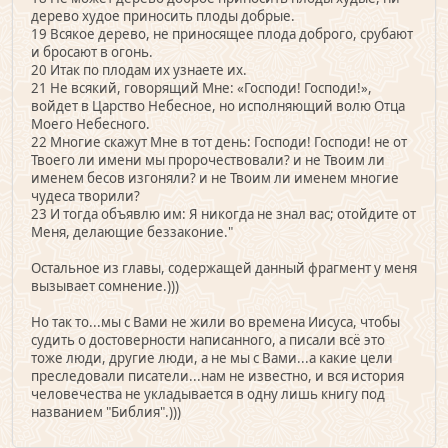
дерево худое приносить плоды добрые.
19 Всякое дерево, не приносящее плода доброго, срубают
и бросают в огонь.
20 Итак по плодам их узнаете их.
21 Не всякий, говорящий Мне: «Господи! Господи!»,
войдет в Царство Небесное, но исполняющий волю Отца
Моего Небесного.
22 Многие скажут Мне в тот день: Господи! Господи! не от
Твоего ли имени мы пророчествовали? и не Твоим ли
именем бесов изгоняли? и не Твоим ли именем многие
чудеса творили?
23 И тогда объявлю им: Я никогда не знал вас; отойдите от
Меня, делающие беззаконие."
Остальное из главы, содержащей данный фрагмент у меня
вызывает сомнение.)))
Но так то...мы с Вами не жили во времена Иисуса, чтобы
судить о достоверности написанного, а писали всё это
тоже люди, другие люди, а не мы с Вами...а какие цели
преследовали писатели...нам не известно, и вся история
человечества не укладывается в одну лишь книгу под
названием "Библия".)))