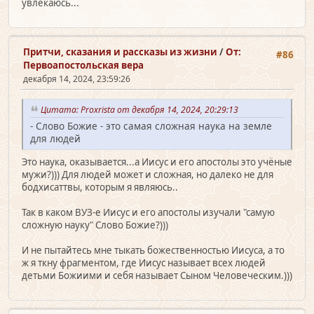
увлекаюсь...
Притчи, сказания и рассказы из жизни
/
От:
#86
Первоапостольская вера
декабря 14, 2024, 23:59:26
Цитата: Proxrista от декабря 14, 2024, 20:29:13
- Слово Божие - это самая сложная наука на земле
для людей
Это наука, оказывается...а Иисус и его апостолы это учёные
мужи?))) Для людей может и сложная, но далеко не для
бодхисаттвы, которым я являюсь..
Так в каком ВУЗ-е Иисус и его апостолы изучали "самую
сложную науку" Слово Божие?)))
И не пытайтесь мне тыкать божественностью Иисуса, а то
ж я ткну фрагментом, где Иисус называет всех людей
детьми Божиими и себя называет Сыном Человеческим.)))