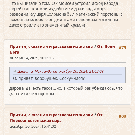
что Вы читали о том, как Моисей устроил исход народа
еврейские в земли иудейские и даже воды моря
разводил, а у царя Соломона был магический перстень, с
помощью которого он джиннами повелевал и джинны
даже строили его знаменитый храм.)))
Притчи, сказания и рассказы из жизни
/
От: Воля
#79
Бога
января 14, 2025, 10:09:02
Цитата: Михаил97 от ноября 20, 2024, 21:03:09
О, привет, воробушек. Соскучился?
Дарова. Да, есть такое...но, в который раз убеждаюсь, что
фанатики безнадёжны...
Притчи, сказания и рассказы из жизни
/
От:
#80
Первоапостольская вера
декабря 20, 2024, 15:41:02