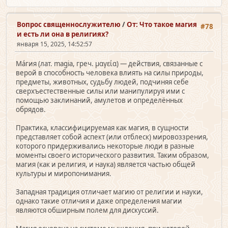
Вопрос священно­служителю
/
От: Что такое магия
#78
и есть ли она в религиях?
января 15, 2025, 14:52:57
Ма́гия (лат. magia, греч. μαγεία) — действия, связанные с
верой в способность человека влиять на силы природы,
предметы, животных, судьбу людей, подчиняя себе
сверхъестественные силы или манипулируя ими с
помощью заклинаний, амулетов и определённых
обрядов.
Практика, классифицируемая как магия, в сущности
представляет собой аспект (или отблеск) мировоззрения,
которого придерживались некоторые люди в разные
моменты своего исторического развития. Таким образом,
магия (как и религия, и наука) является частью общей
культуры и миропонимания.
Западная традиция отличает магию от религии и науки,
однако такие отличия и даже определения магии
являются обширным полем для дискуссий.