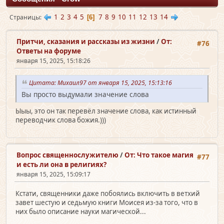
1
2
3
4
5
7
8
9
10
11
12
13
14
Страницы
6
Притчи, сказания и рассказы из жизни
/
От:
#76
Ответы на форуме
января 15, 2025, 15:18:26
Цитата: Михаил97 от января 15, 2025, 15:13:16
Вы просто выдумали значение слова
Ыыы, это он так перевёл значение слова, как истинный
переводчик слова божия.)))
Вопрос священно­служителю
/
От: Что такое магия
#77
и есть ли она в религиях?
января 15, 2025, 15:09:17
Кстати, священники даже побоялись включить в ветхий
завет шестую и седьмую книги Моисея из-за того, что в
них было описание науки магической...