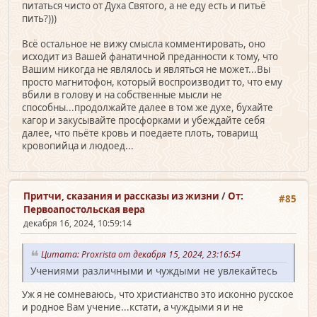
питаться чисто от Духа Святого, а не еду есть и питьё
пить?)))
Всё остальное не вижу смысла комментировать, оно
исходит из Вашей фанатичной преданности к тому, что
Вашим никогда не являлось и являться не может...Вы
просто магнитофон, который воспроизводит то, что ему
вбили в голову и на собственные мысли не
способны...продолжайте далее в том же духе, бухайте
кагор и закусывайте просфорками и убеждайте себя
далее, что пьёте кровь и поедаете плоть, товарищ
кровопийца и людоед...
Притчи, сказания и рассказы из жизни
/
От:
#85
Первоапостольская вера
декабря 16, 2024, 10:59:14
Цитата: Proxrista от декабря 15, 2024, 23:16:54
Учениями различными и чуждыми не увлекайтесь
Уж я не сомневаюсь, что христианство это исконно русское
и родное Вам учение...кстати, а чуждыми я и не