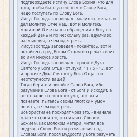
подтверждаете истину Слова Божия, что для
того, чтобы быть успешным в Слове Бога,
надо поступать по Слову Бога.
Иисус Господь заповедал - молитесь же так, и
дал молитву Отче наш, вот и молитесь
молитвой Отче наш в обращении к Богу на
каждый день и по нескольку раз, вдумчиво,
размышляя, о чем идет речь.
Иисус Господь заповедал - покайтесь, вот и
покайтесь пред Богом Отцом во грехах своих
во имя Иисуса Христа.
Иисус Господь заповедал - просите Духа
Святого у Бога Отца - от Луки: 11 / 5 - 13, вот
и просите Духа Святого у Бога Отца - по
неотступности вашей.
Тогда берите и читайте Слово Бога, ибо
разумение Слова Бога - от Бога и исходит, а
не от вашего плотского ума, что вы и
познаете, пытаясь своим плотским умом
понять, о чем идет речь.
Все христиане проходят чрез это, - вначале
мало что понятно, но питаясь Словом
Божием, как молоком матери, читая все
подряд в Слове Бога и размышляя над
Словом Бога, прося мудрости у Бога разуметь