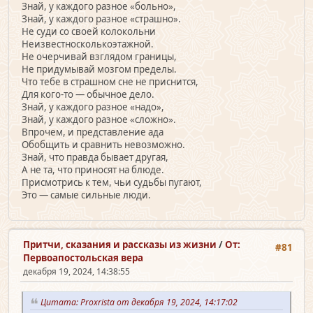
Знай, у каждого разное «больно»,
Знай, у каждого разное «страшно».
Не суди со своей колокольни
Неизвестносколькоэтажной.
Не очерчивай взглядом границы,
Не придумывай мозгом пределы.
Что тебе в страшном сне не приснится,
Для кого-то — обычное дело.
Знай, у каждого разное «надо»,
Знай, у каждого разное «сложно».
Впрочем, и представление ада
Обобщить и сравнить невозможно.
Знай, что правда бывает другая,
А не та, что приносят на блюде.
Присмотрись к тем, чьи судьбы пугают,
Это — самые сильные люди.
Притчи, сказания и рассказы из жизни
/
От:
#81
Первоапостольская вера
декабря 19, 2024, 14:38:55
Цитата: Proxrista от декабря 19, 2024, 14:17:02