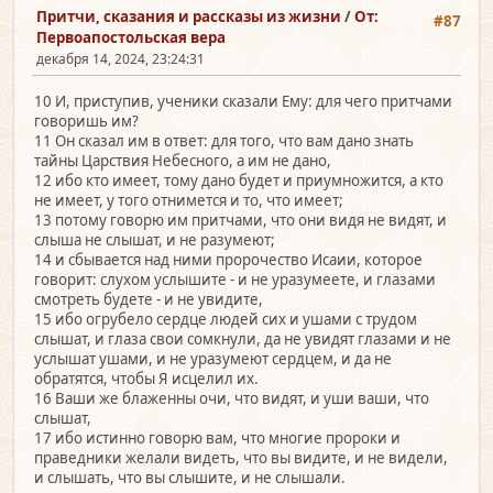
Притчи, сказания и рассказы из жизни
/
От:
#87
Первоапостольская вера
декабря 14, 2024, 23:24:31
10 И, приступив, ученики сказали Ему: для чего притчами
говоришь им?
11 Он сказал им в ответ: для того, что вам дано знать
тайны Царствия Небесного, а им не дано,
12 ибо кто имеет, тому дано будет и приумножится, а кто
не имеет, у того отнимется и то, что имеет;
13 потому говорю им притчами, что они видя не видят, и
слыша не слышат, и не разумеют;
14 и сбывается над ними пророчество Исаии, которое
говорит: слухом услышите - и не уразумеете, и глазами
смотреть будете - и не увидите,
15 ибо огрубело сердце людей сих и ушами с трудом
слышат, и глаза свои сомкнули, да не увидят глазами и не
услышат ушами, и не уразумеют сердцем, и да не
обратятся, чтобы Я исцелил их.
16 Ваши же блаженны очи, что видят, и уши ваши, что
слышат,
17 ибо истинно говорю вам, что многие пророки и
праведники желали видеть, что вы видите, и не видели,
и слышать, что вы слышите, и не слышали.