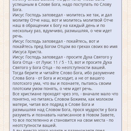
успешным в Слове Бога, надо поступать по Слову
Бога.
Иисус Господь заповедал - молитесь же так, и дал
молитву Отче наш, вот и молитесь молитвой Отче
наш в обращении к Богу на каждый день и по
нескольку раз, вдумчиво, размышляя, о чем идет
речь.
Иисус Господь заповедал - покайтесь, вот и
покайтесь пред Богом Отцом во грехах своих во имя
Иисуса Христа.
Иисус Господь заповедал - просите Духа Святого у
Бога Отца - от Луки: 11 / 5 - 13, вот и просите Духа
Святого у Бога Отца - по неотступности вашей.
Тогда берите и читайте Слово Бога, ибо разумение
Слова Бога - от Бога и исходит, а не от вашего
плотского ума, что вы и познаете, пытаясь своим
плотским умом понять, о чем идет речь.
Все христиане проходят чрез это, - вначале мало что
понятно, но питаясь Словом Божием, как молоком
матери, читая все подряд в Слове Бога и
размышляя над Словом Бога, прося мудрости у Бога
разуметь и познавать написанное в Новом Завете,
то все постепенно и становится на свои места - по
неотступности вашей.
А вы вместо этого ходите и размножаете пред