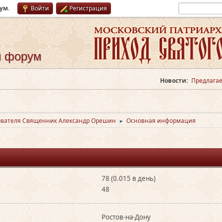
рум
.
Войти
Регистрация
й форум
Новости:
Предлагае
ователя Священник Александр Орешин
Основная информация
►
78 (0.015 в день)
48
Ростов-на-Дону