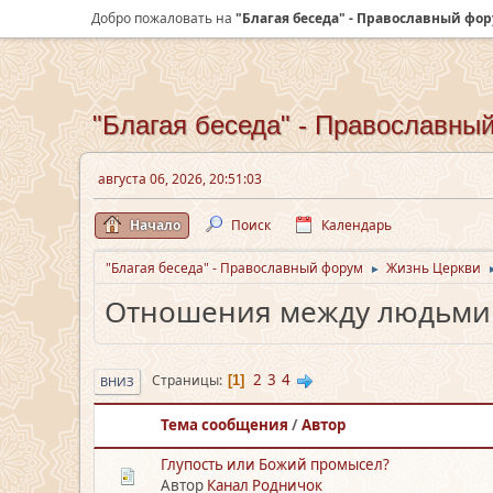
Добро пожаловать на
"Благая беседа" - Православный фо
"Благая беседа" - Православны
августа 06, 2026, 20:51:03
Начало
Поиск
Календарь
"Благая беседа" - Православный форум
Жизнь Церкви
►
Отношения между людьми
2
3
4
Страницы
1
ВНИЗ
Тема сообщения
/
Автор
Глупость или Божий промысел?
Автор
Канал Родничок