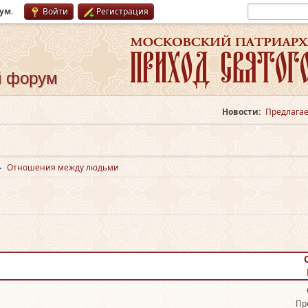
рум
.
Войти
Регистрация
й форум
Новости:
Предлагае
Отношения между людьми
►
Пр