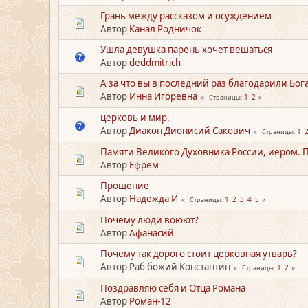
Грань между рассказом и осуждением
Автор
Канал Родничок
Ушла девушка парень хочет вешаться
Автор
deddmitrich
А за что вы в последний раз благодарили Бог
Автор
Инна Игоревна
1
2
Страницы
церковь и мир.
Автор
Диакон Дионисий Сакович
1
Страницы
Памяти Великого Духовника России, иером. П
Автор
Ефрем
Прощение
Автор
Надежда И
1
2
3
4
5
Страницы
Почему люди воюют?
Автор
Афанасий
Почему так дорого стоит церковная утварь?
Автор Раб божий Константин
1
2
Страницы
Поздравляю себя и Отца Романа
Автор
Роман-12