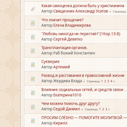
Какая самоценка должна быть у христианина
Автор
Священник Александр Усатов
Страницы
Что значит прощение?
Автор
Елена Владимирова
''Любовь никогда не перестаёт''(1Кор.13:8)
Автор
Сергей Девятко
Трансплантация органов.
Автор Раб божий Константин
Суеверия
Автор
Артемий
Развод и расставания в православной жизни
Автор Жердива Влада
1
2
3
4
Страницы
Влияние социальных сетей, и средств связи .
Автор
Екатерина1010
Чем можем помочь друг другу?
Автор
Седой Даниил
1
2
3
Страницы
ПРОСИМ СЛЁЗНО — ПОМОГИТЕ МОЛИТВОЙ —- р
Автор
Кирилл